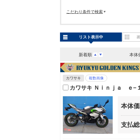
こだわり条件で検索
リスト表示中
新着順
本体
カワサキ
複数画像
カワサキ Ｎｉｎｊａ ｅ−
本体価
支払総