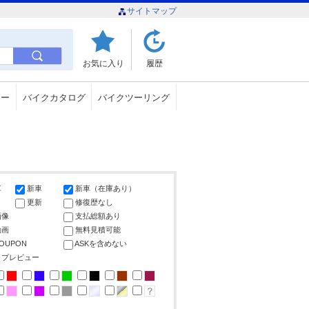
サイトマップ
お気に入り
履歴
ュー
バイクカタログ
バイクツーリング
車
新車
新車（在庫あり）
更新
修復歴なし
画像
支払総額あり
動画
無料見積可能
COUPON
ASKを含めない
ップレビュー