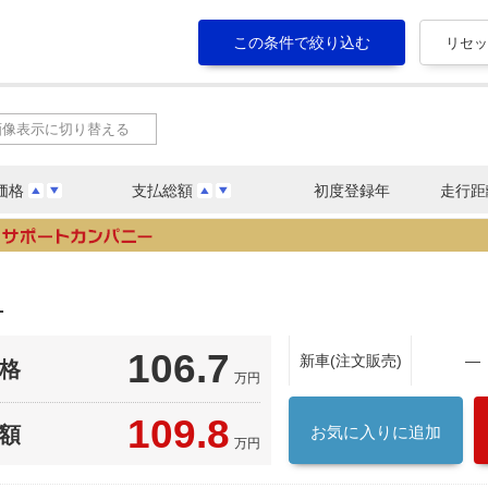
画像表示に切り替える
価格
支払総額
初度登録年
走行距
１
106.7
新車(注文販売)
―
格
万円
109.8
額
お気に入りに追加
万円