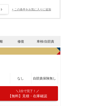
+ この条件をお気に入りに追加
離
修復
車検/自賠責
なし
自賠責保険無し
1分で完了！
【無料】見積・在庫確認