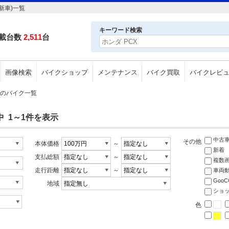
新車)一覧
キーワード検索
載台数
2,511
台
画像検索
バイクショップ
メンテナンス
バイク買取
バイクレビ
車)のバイク一覧
中 1～1件を表示
中古
その他
本体価格
～
新着
支払総額
～
複数
走行距離
～
車両
Goo
地域
ショ
色