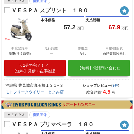
ＶＥＳＰＡ
複数画像
ＶＥＳＰＡ スプリント １８０
本体価格
支払総額
57.2
67.9
万円
万円
初度登録年
走行距離
修復歴
車検/自賠責
新車(注文販売)
―
なし
自賠責保険無し
1分で完了！
【無料】電話問い合わせ
【無料】見積・在庫確認
沖縄県 豊見城市真玉橋１３１−３
ショップレビュー(
8件
)
4.5
モトフリークウイリー とよみ店
総合評価:
点
ＶＥＳＰＡ
複数画像
ＶＥＳＰＡ プリマベーラ １８０