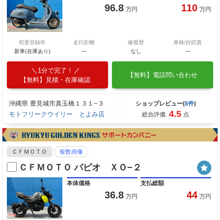
96.8
110
万円
万円
初度登録年
走行距離
修復歴
車検/自賠責
新車(在庫あり)
―
なし
―
1分で完了！
【無料】電話問い合わせ
【無料】見積・在庫確認
沖縄県 豊見城市真玉橋１３１−３
ショップレビュー(
8件
)
4.5
モトフリークウイリー とよみ店
総合評価:
点
ＣＦＭＯＴＯ
複数画像
ＣＦＭＯＴＯ パピオ ＸＯ−２
本体価格
支払総額
36.8
44
万円
万円