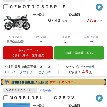
ＣＦＭＯＴＯ ２５０ＳＲ Ｓ
本体価格
支払総額
67.43
77.5
万円
万円
初度登録年
走行距離
修復歴
車検/自賠責
新車(注文販売)
―
なし
―
1分で完了！
【無料】電話問い合わせ
【無料】見積・在庫確認
沖縄県 豊見城市真玉橋１３１−３
ショップレビュー(
8件
)
4.5
モトフリークウイリー とよみ店
総合評価:
点
ＭＯＲＢＩＤＥＬＬＩ
複数画像
ＭＯＲＢＩＤＥＬＬＩ Ｃ２５２Ｖ
本体価格
支払総額