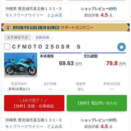
沖縄県 豊見城市真玉橋１３１−３
ショップレビュー(
8件
)
4.5
モトフリークウイリー とよみ店
総合評価:
点
ＣＦＭＯＴＯ
複数画像
ＣＦＭＯＴＯ ２５０ＳＲ Ｓ
本体価格
支払総額
69.63
79.8
万円
万円
初度登録年
走行距離
修復歴
車検/自賠責
新車(在庫あり)
―
なし
―
1分で完了！
【無料】電話問い合わせ
【無料】見積・在庫確認
沖縄県 豊見城市真玉橋１３１−３
ショップレビュー(
8件
)
4.5
モトフリークウイリー とよみ店
総合評価:
点