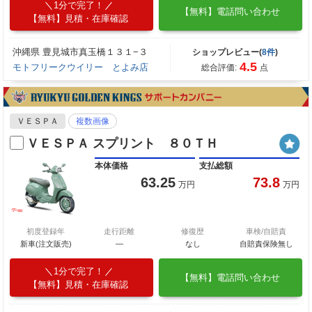
1分で完了！
【無料】電話問い合わせ
【無料】見積・在庫確認
沖縄県 豊見城市真玉橋１３１−３
ショップレビュー(
8件
)
4.5
モトフリークウイリー とよみ店
総合評価:
点
ＶＥＳＰＡ
複数画像
ＶＥＳＰＡ スプリント ８０ＴＨ
本体価格
支払総額
63.25
73.8
万円
万円
初度登録年
走行距離
修復歴
車検/自賠責
新車(注文販売)
―
なし
自賠責保険無し
1分で完了！
【無料】電話問い合わせ
【無料】見積・在庫確認