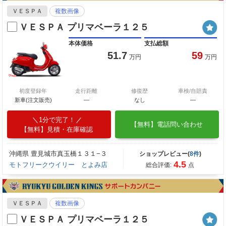
ＶＥＳＰＡ
複数画像
ＶＥＳＰＡ プリマベーラ１２５
本体価格
支払総額
51.7
59
万円
万円
初度登録年
走行距離
修復歴
車検/自賠責
新車(注文販売)
―
なし
―
1分で完了！
【無料】電話問い合わせ
【無料】見積・在庫確認
沖縄県 豊見城市真玉橋１３１−３
ショップレビュー(
8件
)
4.5
モトフリークウイリー とよみ店
総合評価:
点
ＶＥＳＰＡ
複数画像
ＶＥＳＰＡ プリマベーラ１２５