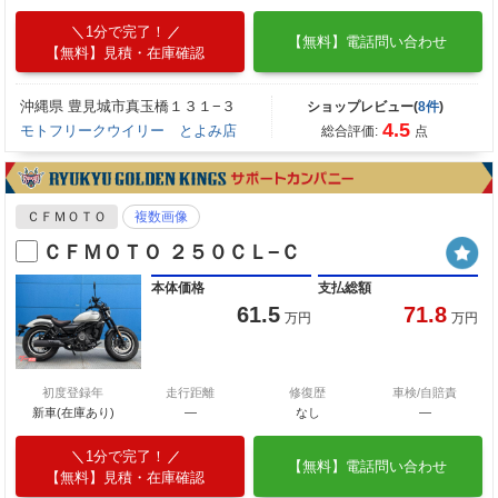
1分で完了！
【無料】電話問い合わせ
【無料】見積・在庫確認
沖縄県 豊見城市真玉橋１３１−３
ショップレビュー(
8件
)
4.5
モトフリークウイリー とよみ店
総合評価:
点
ＣＦＭＯＴＯ
複数画像
ＣＦＭＯＴＯ ２５０ＣＬ−Ｃ
本体価格
支払総額
61.5
71.8
万円
万円
初度登録年
走行距離
修復歴
車検/自賠責
新車(在庫あり)
―
なし
―
1分で完了！
【無料】電話問い合わせ
【無料】見積・在庫確認