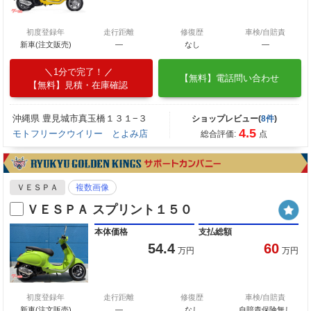
初度登録年
走行距離
修復歴
車検/自賠責
新車(注文販売)
―
なし
―
1分で完了！
【無料】電話問い合わせ
【無料】見積・在庫確認
沖縄県 豊見城市真玉橋１３１−３
ショップレビュー(
8件
)
4.5
モトフリークウイリー とよみ店
総合評価:
点
ＶＥＳＰＡ
複数画像
ＶＥＳＰＡ スプリント１５０
本体価格
支払総額
54.4
60
万円
万円
初度登録年
走行距離
修復歴
車検/自賠責
新車(注文販売)
―
なし
自賠責保険無し