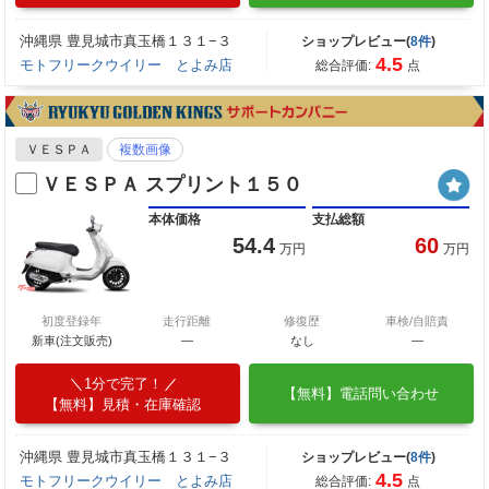
沖縄県 豊見城市真玉橋１３１−３
ショップレビュー(
8件
)
4.5
モトフリークウイリー とよみ店
総合評価:
点
ＶＥＳＰＡ
複数画像
ＶＥＳＰＡ スプリント１５０
本体価格
支払総額
54.4
60
万円
万円
初度登録年
走行距離
修復歴
車検/自賠責
新車(注文販売)
―
なし
―
1分で完了！
【無料】電話問い合わせ
【無料】見積・在庫確認
沖縄県 豊見城市真玉橋１３１−３
ショップレビュー(
8件
)
4.5
モトフリークウイリー とよみ店
総合評価:
点