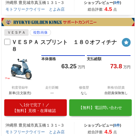
沖縄県 豊見城市真玉橋１３１−３
ショップレビュー(
8件
)
4.5
モトフリークウイリー とよみ店
総合評価:
点
ＶＥＳＰＡ
複数画像
ＶＥＳＰＡ スプリント １８０オフィチナ
８
本体価格
支払総額
63.25
73.8
万円
万円
初度登録年
走行距離
修復歴
車検/自賠責
新車(注文販売)
―
なし
自賠責保険無し
1分で完了！
【無料】電話問い合わせ
【無料】見積・在庫確認
沖縄県 豊見城市真玉橋１３１−３
ショップレビュー(
8件
)
4.5
モトフリークウイリー とよみ店
総合評価:
点