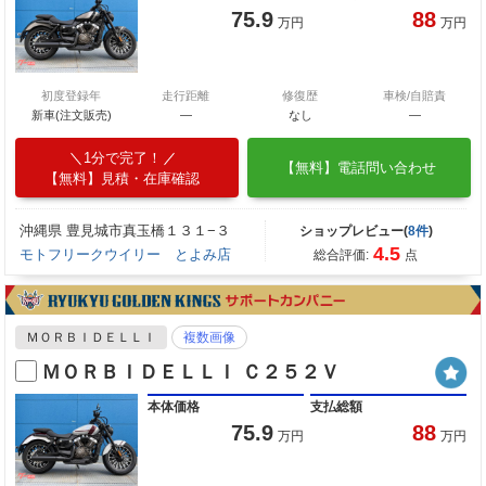
75.9
88
万円
万円
初度登録年
走行距離
修復歴
車検/自賠責
新車(注文販売)
―
なし
―
1分で完了！
【無料】電話問い合わせ
【無料】見積・在庫確認
沖縄県 豊見城市真玉橋１３１−３
ショップレビュー(
8件
)
4.5
モトフリークウイリー とよみ店
総合評価:
点
ＭＯＲＢＩＤＥＬＬＩ
複数画像
ＭＯＲＢＩＤＥＬＬＩ Ｃ２５２Ｖ
本体価格
支払総額
75.9
88
万円
万円