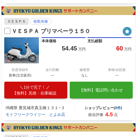
ＶＥＳＰＡ
複数画像
ＶＥＳＰＡ プリマベーラ１５０
本体価格
支払総額
54.45
60
万円
万円
初度登録年
走行距離
修復歴
車検/自賠責
新車(注文販売)
―
なし
―
1分で完了！
【無料】電話問い合わせ
【無料】見積・在庫確認
沖縄県 豊見城市真玉橋１３１−３
ショップレビュー(
8件
)
4.5
モトフリークウイリー とよみ店
総合評価:
点