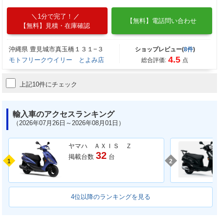
1分で完了！
【無料】電話問い合わせ
【無料】見積・在庫確認
沖縄県 豊見城市真玉橋１３１−３
ショップレビュー(
8件
)
4.5
モトフリークウイリー とよみ店
総合評価:
点
上記10件にチェック
輸入車のアクセスランキング
（2026年07月26日～2026年08月01日）
ヤマハ ＡＸＩＳ Ｚ
32
掲載台数
台
1
2
4位以降のランキングを見る