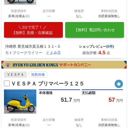
初度登録年
走行距離
修復歴
車検/自賠責
新車(在庫あり)
―
なし
自賠責保険無し
1分で完了！
【無料】電話問い合わせ
【無料】見積・在庫確認
沖縄県 豊見城市真玉橋１３１−３
ショップレビュー(
8件
)
4.5
モトフリークウイリー とよみ店
総合評価:
点
ＶＥＳＰＡ
複数画像
ＶＥＳＰＡ プリマベーラ１２５
本体価格
支払総額
51.7
57
万円
万円
初度登録年
走行距離
修復歴
車検/自賠責
新車(在庫あり)
―
なし
自賠責保険無し