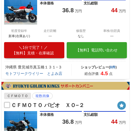
本体価格
支払総額
36.8
44
万円
万円
初度登録年
走行距離
修復歴
車検/自賠責
新車(在庫あり)
―
なし
―
1分で完了！
【無料】電話問い合わせ
【無料】見積・在庫確認
沖縄県 豊見城市真玉橋１３１−３
ショップレビュー(
8件
)
4.5
モトフリークウイリー とよみ店
総合評価:
点
ＣＦＭＯＴＯ
複数画像
ＣＦＭＯＴＯ パピオ ＸＯ−２
本体価格
支払総額
36.8
44
万円
万円