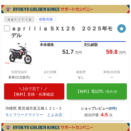
ａｐｒｉｌｉａ
複数画像
ａｐｒｉｌｉａ ＳＸ１２５ ２０２５年モ
デル
本体価格
支払総額
51.7
59.8
万円
万円
初度登録年
走行距離
修復歴
車検/自賠責
新車(注文販売)
―
なし
―
1分で完了！
【無料】電話問い合わせ
【無料】見積・在庫確認
沖縄県 豊見城市真玉橋１３１−３
ショップレビュー(
8件
)
4.5
モトフリークウイリー とよみ店
総合評価:
点