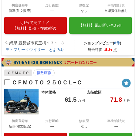
初度登録年
走行距離
修復歴
車検/自賠責
新車(注文販売)
―
なし
自賠責保険無し
1分で完了！
【無料】電話問い合わせ
【無料】見積・在庫確認
沖縄県 豊見城市真玉橋１３１−３
ショップレビュー(
8件
)
4.5
モトフリークウイリー とよみ店
総合評価:
点
ＣＦＭＯＴＯ
複数画像
ＣＦＭＯＴＯ ２５０ＣＬ−Ｃ
本体価格
支払総額
61.5
71.8
万円
万円
初度登録年
走行距離
修復歴
車検/自賠責
新車(注文販売)
―
なし
―