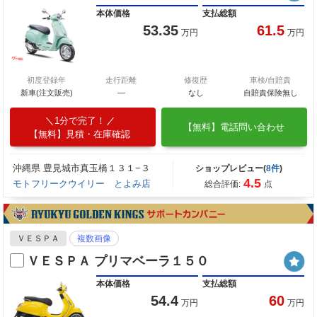
本体価格
支払総額
53.35
61.5
万円
万円
初度登録年
走行距離
修復歴
車検/自賠責
新車(注文販売)
―
なし
自賠責保険無し
1分で完了！
【無料】電話問い合わせ
【無料】見積・在庫確認
沖縄県 豊見城市真玉橋１３１−３
ショップレビュー(
8件
)
4.5
モトフリークウイリー とよみ店
総合評価:
点
ＶＥＳＰＡ
複数画像
ＶＥＳＰＡ プリマベーラ１５０
本体価格
支払総額
54.4
60
万円
万円