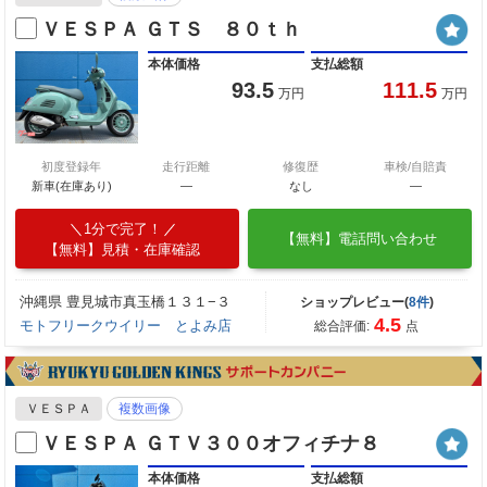
ＶＥＳＰＡ ＧＴＳ ８０ｔｈ
本体価格
支払総額
93.5
111.5
万円
万円
初度登録年
走行距離
修復歴
車検/自賠責
新車(在庫あり)
―
なし
―
1分で完了！
【無料】電話問い合わせ
【無料】見積・在庫確認
沖縄県 豊見城市真玉橋１３１−３
ショップレビュー(
8件
)
4.5
モトフリークウイリー とよみ店
総合評価:
点
ＶＥＳＰＡ
複数画像
ＶＥＳＰＡ ＧＴＶ３００オフィチナ８
本体価格
支払総額