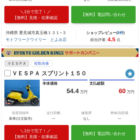
1分で完了！
【無料】電話問い合わせ
【無料】見積・在庫確認
沖縄県 豊見城市真玉橋１３１−３
ショップレビュー(
8件
)
4.5
モトフリークウイリー とよみ店
総合評価:
点
ＶＥＳＰＡ
複数画像
ＶＥＳＰＡ スプリント１５０
本体価格
支払総額
54.4
60
万円
万円
初度登録年
走行距離
修復歴
車検/自賠責
新車(注文販売)
―
なし
―
1分で完了！
【無料】電話問い合わせ
【無料】見積・在庫確認