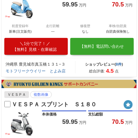
59.95
70.5
万円
万円
初度登録年
走行距離
修復歴
車検/自賠責
新車(注文販売)
―
なし
自賠責保険無し
1分で完了！
【無料】電話問い合わせ
【無料】見積・在庫確認
沖縄県 豊見城市真玉橋１３１−３
ショップレビュー(
8件
)
4.5
モトフリークウイリー とよみ店
総合評価:
点
ＶＥＳＰＡ
複数画像
ＶＥＳＰＡ スプリント Ｓ１８０
本体価格
支払総額
59.95
70.5
万円
万円