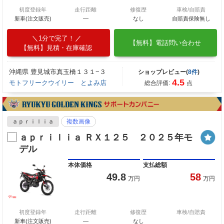
初度登録年
走行距離
修復歴
車検/自賠責
新車(注文販売)
―
なし
自賠責保険無し
1分で完了！
【無料】電話問い合わせ
【無料】見積・在庫確認
沖縄県 豊見城市真玉橋１３１−３
ショップレビュー(
8件
)
4.5
モトフリークウイリー とよみ店
総合評価:
点
ａｐｒｉｌｉａ
複数画像
ａｐｒｉｌｉａ ＲＸ１２５ ２０２５年モ
デル
本体価格
支払総額
49.8
58
万円
万円
初度登録年
走行距離
修復歴
車検/自賠責
新車(注文販売)
―
なし