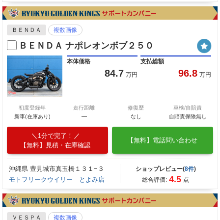
ＢＥＮＤＡ
複数画像
ＢＥＮＤＡ ナポレオンボブ２５０
本体価格
支払総額
84.7
96.8
万円
万円
初度登録年
走行距離
修復歴
車検/自賠責
新車(在庫あり)
―
なし
自賠責保険無し
1分で完了！
【無料】電話問い合わせ
【無料】見積・在庫確認
沖縄県 豊見城市真玉橋１３１−３
ショップレビュー(
8件
)
4.5
モトフリークウイリー とよみ店
総合評価:
点
ＶＥＳＰＡ
複数画像