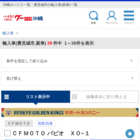
沖縄のバイク一覧：豊見城市の輸入車(新車)一覧
検索
マイページ
メニュー
輸入車
＞
輸入車(豊見城市,新車)
39
件中 1～30件を表示
条件を指定して絞り込み
並び替え
リスト表示中
画像表示に切り替える
ＣＦＭＯＴＯ
複数画像
ＣＦＭＯＴＯ パピオ ＸＯ−１