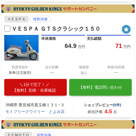
ＶＥＳＰＡ
複数画像
ＶＥＳＰＡ ＧＴＳクラシック１５０
本体価格
支払総額
64.9
71
万円
万円
初度登録年
走行距離
修復歴
車検/自賠責
新車(注文販売)
―
なし
―
1分で完了！
【無料】電話問い合わせ
【無料】見積・在庫確認
沖縄県 豊見城市真玉橋１３１−３
ショップレビュー(
8件
)
4.5
モトフリークウイリー とよみ店
総合評価:
点
ＣＦＭＯＴＯ
複数画像