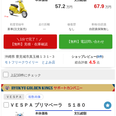
本体価格
支払総額
57.2
67.9
万円
万円
初度登録年
走行距離
修復歴
車検/自賠責
新車(注文販売)
―
なし
自賠責保険無し
1分で完了！
【無料】電話問い合わせ
【無料】見積・在庫確認
沖縄県 豊見城市真玉橋１３１−３
ショップレビュー(
8件
)
4.5
モトフリークウイリー とよみ店
総合評価:
点
上記10件にチェック
ＶＥＳＰＡ
複数画像
ＶＥＳＰＡ プリマベーラ Ｓ１８０
本体価格
支払総額