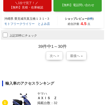
1分で完了！
【無料】電話問い合わせ
【無料】見積・在庫確認
沖縄県 豊見城市真玉橋１３１−３
ショップレビュー(
8件
)
4.5
モトフリークウイリー とよみ店
総合評価:
点
上記10件にチェック
39件中1～30件
次へ >
最後へ »
輸入車のアクセスランキング
ヤマハ
ＡＸＩＳ Ｚ
1
掲載台数：32