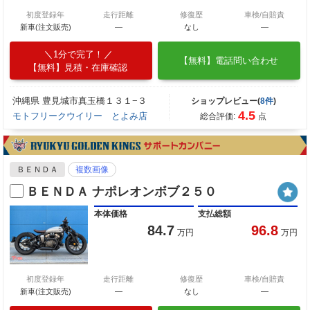
初度登録年
走行距離
修復歴
車検/自賠責
新車(注文販売)
―
なし
―
1分で完了！
【無料】電話問い合わせ
【無料】見積・在庫確認
沖縄県 豊見城市真玉橋１３１−３
ショップレビュー(
8件
)
4.5
モトフリークウイリー とよみ店
総合評価:
点
ＢＥＮＤＡ
複数画像
ＢＥＮＤＡ ナポレオンボブ２５０
本体価格
支払総額
84.7
96.8
万円
万円
初度登録年
走行距離
修復歴
車検/自賠責
新車(注文販売)
―
なし
―