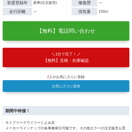
初度登録年
修復歴
新車(注文販売)
―
走行距離
排気量
―
150cc
【無料】電話問い合わせ
1分で完了！
【無料】見積・在庫確認
2
人がお気に入りに登録
お気に入りに追加
期間中特価！
モトフリークウイリーとよみ店
メーカーラインナップの各車種発注可能です。その他カラーの注文販売も受