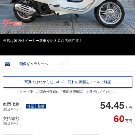
当店は国内外メーカー新車を約８０台店頭在庫！
画像ギャラリーへ
写真ではわからないキズ・汚れの状態をメールで確認
タップ後、お問合せ種別の「車両状態確認」を選択してください
54.45
車両価格
保証
整備
万円
(税込10%)
60
支払総額
万円
(税込10%)