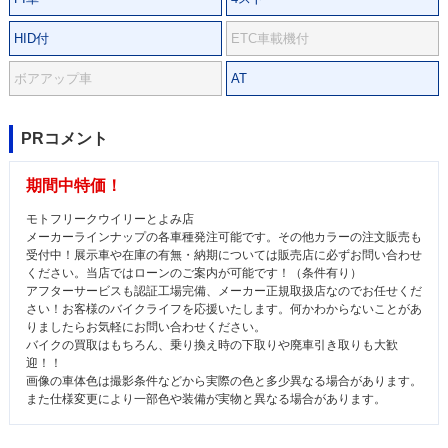
HID付
ETC車載機付
ボアアップ車
AT
PRコメント
期間中特価！
モトフリークウイリーとよみ店
メーカーラインナップの各車種発注可能です。その他カラーの注文販売も
受付中！展示車や在庫の有無・納期については販売店に必ずお問い合わせ
ください。当店ではローンのご案内が可能です！（条件有り）
アフターサービスも認証工場完備、メーカー正規取扱店なのでお任せくだ
さい！お客様のバイクライフを応援いたします。何かわからないことがあ
りましたらお気軽にお問い合わせください。
バイクの買取はもちろん、乗り換え時の下取りや廃車引き取りも大歓
迎！！
画像の車体色は撮影条件などから実際の色と多少異なる場合があります。
また仕様変更により一部色や装備が実物と異なる場合があります。