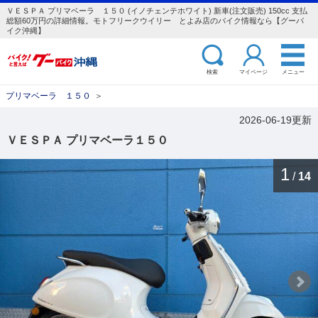
ＶＥＳＰＡ プリマベーラ １５０ (イノチェンテホワイト) 新車(注文販売) 150cc 支払
総額60万円の詳細情報。モトフリークウイリー とよみ店のバイク情報なら【グーバ
イク沖縄】
検索
マイページ
メニュー
プリマベーラ １５０
＞
2026-06-19更新
ＶＥＳＰＡ プリマベーラ１５０
1
/
14