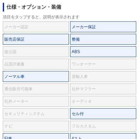
仕様・オプション・装備
項目をタップすると、説明が表示されます
メーカー認定
メーカー保証
販売店保証
整備
改公認
ABS
品質評価書
ワンオーナー
ノーマル車
逆輸入車
通信販売可能車
社外マフラー
社外メーター
オーディオ
セキュリティシステム
セル付
ナビ
フルカスタム
FI車
4スト