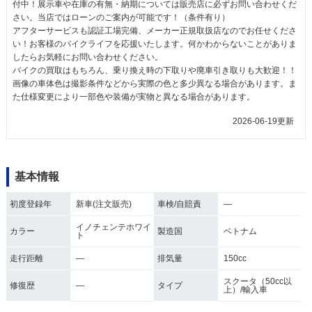
付中！展示車や在庫の有無・納期については販売店に必ずお問い合わせくだ
さい。当店ではローンのご案内が可能です！（条件有り）
アフターサービスも認証工場完備、メーカー正規取扱店なのでお任せくださ
い！お客様のバイクライフを応援いたします。何かわからないことがありま
したらお気軽にお問い合わせください。
バイクの買取はもちろん、乗り換え時の下取りや廃車引き取りも大歓迎！！
画像の車体色は撮影条件などから実際の色と多少異なる場合があります。ま
た仕様変更により一部色や装備が実物と異なる場合があります。
2026-06-19更新
基本情報
初度登録年
新車(注文販売)
車検/自賠責
―
イノチェンテホワイ
カラー
製造国
ベトナム
ト
走行距離
―
排気量
150cc
スクータ（50cc以
修復歴
―
タイプ
上）/輸入車