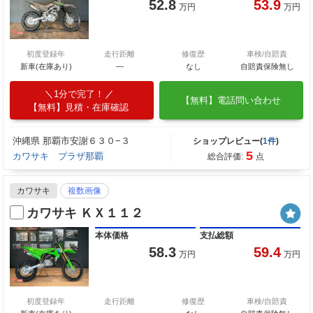
52.8
53.9
万円
万円
初度登録年
走行距離
修復歴
車検/自賠責
新車(在庫あり)
―
なし
自賠責保険無し
1分で完了！
【無料】電話問い合わせ
【無料】見積・在庫確認
沖縄県 那覇市安謝６３０−３
ショップレビュー(
1件
)
5
カワサキ プラザ那覇
総合評価:
点
カワサキ
複数画像
カワサキ ＫＸ１１２
本体価格
支払総額
58.3
59.4
万円
万円
初度登録年
走行距離
修復歴
車検/自賠責