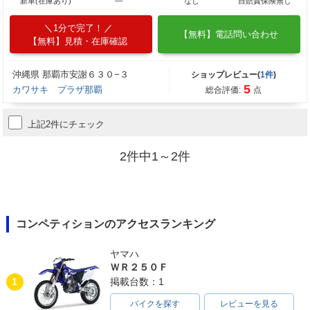
新車(在庫あり)
―
なし
自賠責保険無し
1分で完了！
【無料】電話問い合わせ
【無料】見積・在庫確認
沖縄県 那覇市安謝６３０−３
ショップレビュー(
1件
)
5
カワサキ プラザ那覇
総合評価:
点
上記2件にチェック
2件中1～2件
コンペティションのアクセスランキング
ヤマハ
ＷＲ２５０Ｆ
1
掲載台数：1
バイクを探す
レビューを見る