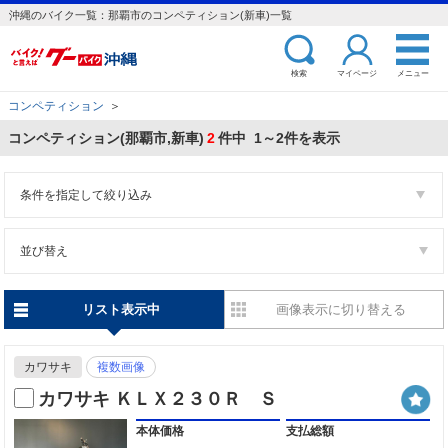
沖縄のバイク一覧：那覇市のコンペティション(新車)一覧
検索
マイページ
メニュー
コンペティション
＞
コンペティション(那覇市,新車)
2
件中 1～2件を表示
条件を指定して絞り込み
並び替え
リスト表示中
画像表示に切り替える
カワサキ
複数画像
カワサキ ＫＬＸ２３０Ｒ Ｓ
本体価格
支払総額