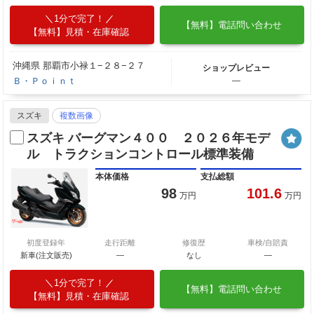
1分で完了！
【無料】電話問い合わせ
【無料】見積・在庫確認
沖縄県 那覇市小禄１−２８−２７
ショップレビュー
Ｂ・Ｐｏｉｎｔ
―
スズキ
複数画像
スズキ バーグマン４００ ２０２６年モデ
ル トラクションコントロール標準装備
本体価格
支払総額
98
101.6
万円
万円
初度登録年
走行距離
修復歴
車検/自賠責
新車(注文販売)
―
なし
―
1分で完了！
【無料】電話問い合わせ
【無料】見積・在庫確認