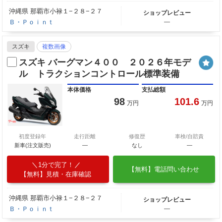
沖縄県 那覇市小禄１−２８−２７
ショップレビュー
Ｂ・Ｐｏｉｎｔ
―
スズキ
複数画像
スズキ バーグマン４００ ２０２６年モデ
ル トラクションコントロール標準装備
本体価格
支払総額
98
101.6
万円
万円
初度登録年
走行距離
修復歴
車検/自賠責
新車(注文販売)
―
なし
―
1分で完了！
【無料】電話問い合わせ
【無料】見積・在庫確認
沖縄県 那覇市小禄１−２８−２７
ショップレビュー
Ｂ・Ｐｏｉｎｔ
―