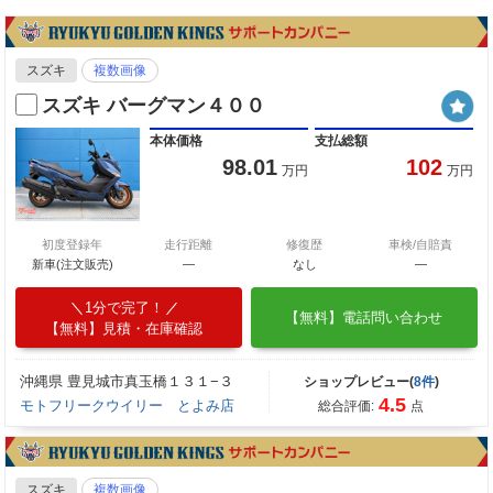
スズキ
複数画像
スズキ バーグマン４００
本体価格
支払総額
98.01
102
万円
万円
初度登録年
走行距離
修復歴
車検/自賠責
新車(注文販売)
―
なし
―
1分で完了！
【無料】電話問い合わせ
【無料】見積・在庫確認
沖縄県 豊見城市真玉橋１３１−３
ショップレビュー(
8件
)
4.5
モトフリークウイリー とよみ店
総合評価:
点
スズキ
複数画像