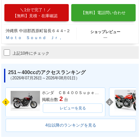
1分で完了！
【無料】電話問い合わせ
【無料】見積・在庫確認
沖縄県 中頭郡西原町翁長６４４−２
ショップレビュー
Ｍｏｔｏ Ｓｏｕｎｄ Ｊｒ，
―
上記10件にチェック
251～400ccのアクセスランキング
（2026年07月26日～2026年08月01日）
ホンダ ＣＢ４００Ｓｕｐｅｒ Ｆｏｕｒ ＶＴＥＣ ＳＰＥＣ３
2
掲載台数
台
1
2
レビューを見る
4位以降のランキングを見る