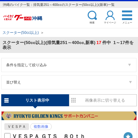
沖縄のバイク一覧：排気量251～400ccのスクーター(50cc以上)(新車)一覧
検索
マイページ
メニュー
スクーター(50cc以上)
＞
スクーター(50cc以上)(排気量251～400cc,新車)
17
件中 1～17件を
表示
条件を指定して絞り込み
並び替え
リスト表示中
画像表示に切り替える
ＶＥＳＰＡ
複数画像
ＶＥＳＰＡ ＧＴＳ ８０ｔｈ