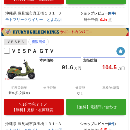
沖縄県 豊見城市真玉橋１３１−３
ショップレビュー(
8件
)
4.5
モトフリークウイリー とよみ店
総合評価:
点
ＶＥＳＰＡ
複数画像
ＶＥＳＰＡ ＧＴＶ
本体価格
支払総額
91.6
104.5
万円
万円
初度登録年
走行距離
修復歴
車検/自賠責
新車(注文販売)
―
なし
―
1分で完了！
【無料】電話問い合わせ
【無料】見積・在庫確認
沖縄県 豊見城市真玉橋１３１−３
ショップレビュー(
8件
)
4.5