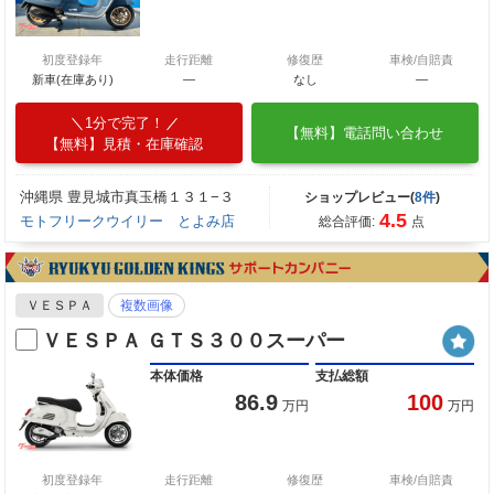
初度登録年
走行距離
修復歴
車検/自賠責
新車(在庫あり)
―
なし
―
1分で完了！
【無料】電話問い合わせ
【無料】見積・在庫確認
沖縄県 豊見城市真玉橋１３１−３
ショップレビュー(
8件
)
4.5
モトフリークウイリー とよみ店
総合評価:
点
ＶＥＳＰＡ
複数画像
ＶＥＳＰＡ ＧＴＳ３００スーパー
本体価格
支払総額
86.9
100
万円
万円
初度登録年
走行距離
修復歴
車検/自賠責