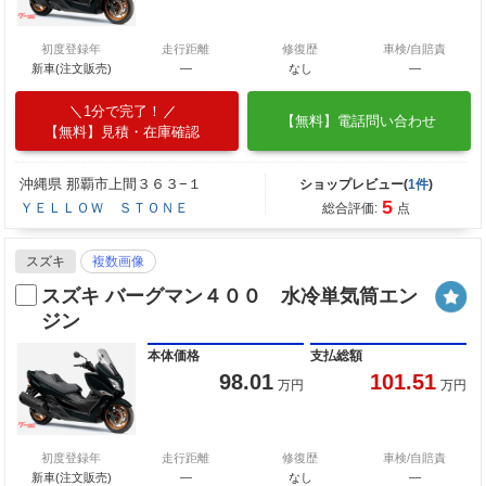
初度登録年
走行距離
修復歴
車検/自賠責
新車(注文販売)
―
なし
―
1分で完了！
【無料】電話問い合わせ
【無料】見積・在庫確認
沖縄県 那覇市上間３６３−１
ショップレビュー(
1件
)
5
ＹＥＬＬＯＷ ＳＴＯＮＥ
総合評価:
点
スズキ
複数画像
スズキ バーグマン４００ 水冷単気筒エン
ジン
本体価格
支払総額
98.01
101.51
万円
万円
初度登録年
走行距離
修復歴
車検/自賠責
新車(注文販売)
―
なし
―