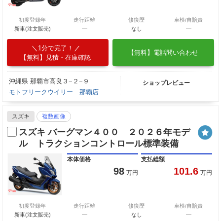
初度登録年
走行距離
修復歴
車検/自賠責
新車(注文販売)
―
なし
―
1分で完了！
【無料】電話問い合わせ
【無料】見積・在庫確認
沖縄県 那覇市高良３−２−９
ショップレビュー
モトフリークウイリー 那覇店
―
スズキ
複数画像
スズキ バーグマン４００ ２０２６年モデ
ル トラクションコントロール標準装備
本体価格
支払総額
98
101.6
万円
万円
初度登録年
走行距離
修復歴
車検/自賠責
新車(注文販売)
―
なし
―