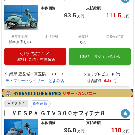
本体価格
支払総額
93.5
111.5
万円
万円
初度登録年
走行距離
修復歴
車検/自賠責
新車(在庫あり)
―
なし
―
1分で完了！
【無料】電話問い合わせ
【無料】見積・在庫確認
沖縄県 豊見城市真玉橋１３１−３
ショップレビュー(
8件
)
4.5
モトフリークウイリー とよみ店
総合評価:
点
ＶＥＳＰＡ
複数画像
ＶＥＳＰＡ ＧＴＶ３００オフィチナ８
本体価格
支払総額
96.8
110
万円
万円