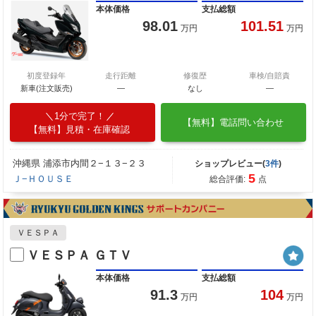
本体価格
支払総額
98.01
101.51
万円
万円
初度登録年
走行距離
修復歴
車検/自賠責
新車(注文販売)
―
なし
―
1分で完了！
【無料】電話問い合わせ
【無料】見積・在庫確認
沖縄県 浦添市内間２−１３−２３
ショップレビュー(
3件
)
5
Ｊ−ＨＯＵＳＥ
総合評価:
点
ＶＥＳＰＡ
ＶＥＳＰＡ ＧＴＶ
本体価格
支払総額
91.3
104
万円
万円