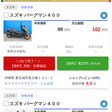
スズキ
複数画像
スズキ バーグマン４００
本体価格
支払総額
98
102
万円
万円
初度登録年
走行距離
修復歴
車検/自賠責
新車(注文販売)
―
なし
―
1分で完了！
【無料】電話問い合わせ
【無料】見積・在庫確認
沖縄県 豊見城市真玉橋１３１−３
ショップレビュー(
8件
)
4.5
モトフリークウイリー とよみ店
総合評価:
点
スズキ
複数画像
スズキ バーグマン４００
本体価格
支払総額