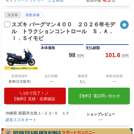
モトフリークウイリー とよみ店
総合評価:
点
スズキ
複数画像
スズキ バーグマン４００ ２０２６年モデ
ル トラクションコントロール Ｓ．Ａ．
Ｉ．Ｓイモビ
本体価格
支払総額
98
101.6
万円
万円
初度登録年
走行距離
修復歴
車検/自賠責
新車(注文販売)
―
なし
―
1分で完了！
【無料】電話問い合わせ
【無料】見積・在庫確認
沖縄県 那覇市古島１−２３−５ １Ｆ
ショップレビュー
諸見スズキオート
―