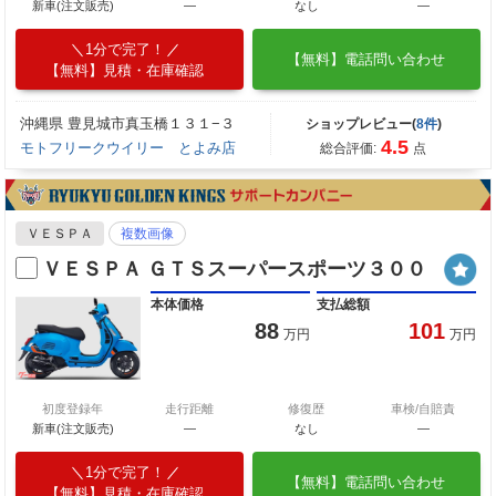
新車(注文販売)
―
なし
―
1分で完了！
【無料】電話問い合わせ
【無料】見積・在庫確認
沖縄県 豊見城市真玉橋１３１−３
ショップレビュー(
8件
)
4.5
モトフリークウイリー とよみ店
総合評価:
点
ＶＥＳＰＡ
複数画像
ＶＥＳＰＡ ＧＴＳスーパースポーツ３００
本体価格
支払総額
88
101
万円
万円
初度登録年
走行距離
修復歴
車検/自賠責
新車(注文販売)
―
なし
―
1分で完了！
【無料】電話問い合わせ
【無料】見積・在庫確認