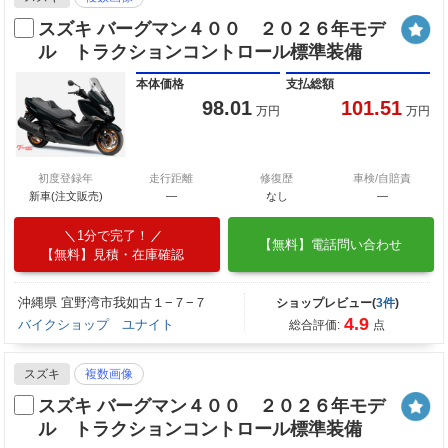
スズキ バーグマン４００ ２０２６年モデ
ル トラクションコントロール標準装備
本体価格
支払総額
98.01
101.51
万円
万円
初度登録年
走行距離
修復歴
車検/自賠責
新車(注文販売)
―
なし
―
1分で完了！
【無料】電話問い合わせ
【無料】見積・在庫確認
沖縄県 宜野湾市我如古１−７−７
ショップレビュー(
3件
)
4.9
バイクショップ ユナイト
総合評価:
点
スズキ
複数画像
スズキ バーグマン４００ ２０２６年モデ
ル トラクションコントロール標準装備