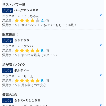
サス・パワー良
バーグマン４００
スズキ
ニックネーム：てっちゃん
4
満足度：
／5
満足ポイント:サスペンションもパワーもあって満足！
旧車最高！
ＧＳ７５０
スズキ
ニックネーム：ケンパー
5
満足度：
／5
満足ポイント:すべてが最高（スタイル）
足が着くバイク
ボルティー
スズキ
ニックネーム：りーえー
5
満足度：
／5
満足ポイント:足が着くので安心
最高の1台
ＧＳＸ−Ｒ１１００
スズキ