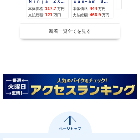
Ｎｉｎｊａ ＺＸ−４Ｒ ＳＥ
ｃａｎ−ａｍ ＳＰＹＤＥＲ ＲＴ ＬＩＭＩＴＥＤ
117.7
444
68
本体価格:
万円
本体価格:
万円
本体価格:
121
466.9
72
支払総額:
万円
支払総額:
万円
支払総額:
新着一覧全てを見る