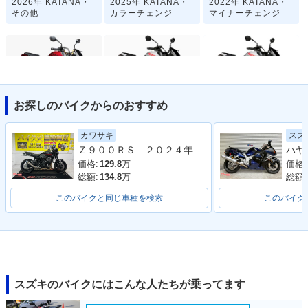
2026年 KATANA・
2025年 KATANA・
2022年 KATANA・
その他
カラーチェンジ
マイナーチェンジ
お探しのバイクからのおすすめ
2021年 KATANA・
2019年 KATANA・
2019年 KATANA
特別・限定仕様
新登場
カワサキ
スズ
Ｚ９００ＲＳ ２０２４年モデル 社外フルエキマフラー フェンダーレス ラジエーターカバー タンデムバー シート カスタム多数
価格:
129.8
万
価格:
総額:
134.8
万
総額:
このバイクと同じ車種を検索
このバイク
スズキのバイクにはこんな人たちが乗ってます