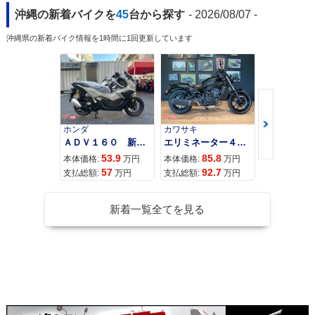
沖縄の新着バイクを
45
台から探す
- 2026/08/07 -
沖縄県の新着バイク情報を1時間に1回更新しています
ホンダ
カワサキ
カワサキ
ＡＤＶ１６０ 新車 ２０２６年最新モデル パールスモーキーグレー スマートキー ２９Ｌメットイン ＵＳＢ Ｔｙｐｅ−Ｃ装備
エリミネーター４００
53.9
85.8
95
本体価格:
万円
本体価格:
万円
本体価格:
57
92.7
10
支払総額:
万円
支払総額:
万円
支払総額:
新着一覧全てを見る