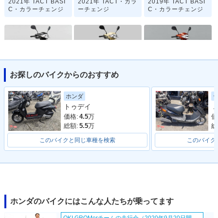
2021年 TACT BASI
2021年 TACT・カラ
2019年 TACT BASI
C・カラーチェンジ
ーチェンジ
C・カラーチェンジ
お探しのバイクからのおすすめ
2019年 TACT・カラ
2019年 TACT BASI
2018年 TACT BASI
ーチェンジ
C Special
C
ホンダ
トゥデイ
Ｊ
価格:
4.5
万
価
総額:
5.5
万
総
このバイクと同じ車種を検索
このバイク
2018年 TACT
2016年 TACT BASI
2016年 TACT・カラ
C
ーチェンジ
ホンダのバイクにはこんな人たちが乗ってます