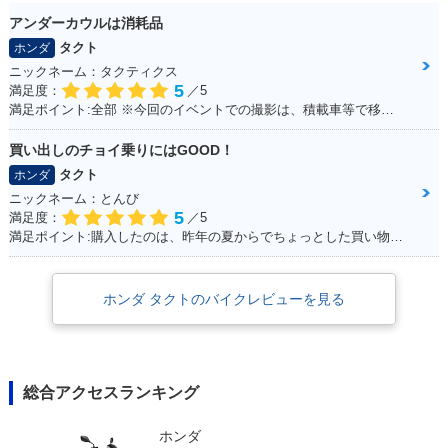
アンダーカウルは消耗品
タクト
ホンダ
ニックネーム：タクティクス
5
満足度：
／5
満足ポイント:全部 ※今回のイベントでの撮影は、積載車等で移動をしており、 公道の走行はしておりません。
買い出しのチョイ乗りにはGOOD！
タクト
ホンダ
ニックネーム：とんび
5
満足度：
／5
満足ポイント:購入したのは、昨年の夏からでちょっとした買い物で出かけるときにとても重宝しております。 手荷物も予想以上に運べるし、入り組んだ道が多い沖縄では小回りが利くのでお勧めです。
ホンダ タクトのバイクレビューを見る
総合アクセスランキング
ホンダ