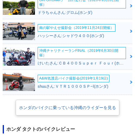
OKI GROMerチームの走行会（2020年9月20日開
催）
ドラちゃんさん:グロム(ホンダ)
2015年 TACT BASI
2015年 TACT・新登
1980年 TACT DEL
C
場
UXE セル付・新登場
南の駅やえせ撮影会（2019年11月24日開催）
ハッシーさん:シャドウ４００(ホンダ)
沖縄チャリティーランFINAL（2019年6月30日開
催）
けいたさん:ＣＢ４００Ｓｕｐｅｒ Ｆｏｕｒ(ホンダ)
1980年 TACT DEL
UXE・新登場
A&W名護店バイク撮影会(2019年1月19日)
shuuさん:ＶＴＲ１０００ＳＰ−I(ホンダ)
ホンダのバイクに乗っている沖縄のライダーを見る
ホンダ タクトのバイクレビュー