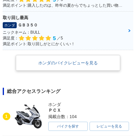
満足ポイント:購入したのは、昨年の夏からでちょっとした買い物で出かけるときにとても重宝しております。 手荷物も予想以上に運べるし、入り組んだ道が多い沖縄では小回りが利くのでお勧めです。
1997年 Giorno Spe
1996年 Giorno DEL
1996年 Giorno・カ
取り回し最高
cial・特別・限定仕
UXE・追加
ラーチェンジ
ＧＢ３５０
様
ホンダ
ニックネーム：BULL
5
満足度：
／5
満足ポイント:取り回しがとにかくいい！
ホンダのバイクレビューを見る
1996年 Giorno Spe
1996年 Giorno DEL
1995年 Giorno・追
cial・追加
UXE・追加
加
総合アクセスランキング
ホンダ
ＰＣＸ
1
掲載台数：104
1995年 Giorno・追
1993年 Giorno・追
1993年 Giorno・追
バイクを探す
レビューを見る
加
加
加