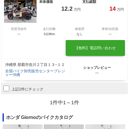
本体価格
支払総額
12.2
14
万円
万円
初度登録年
走行距離
修復歴
車検/自賠責
―
5119Km
なし
―
【無料】電話問い合わせ
沖縄県 那覇市壺川２丁目１３−１２
ショップレビュー
全国バイク卸売販売センタープレジ
―
ャー沖縄
上記1件にチェック
1件中1～1件
ホンダ Giornoのバイクカタログ