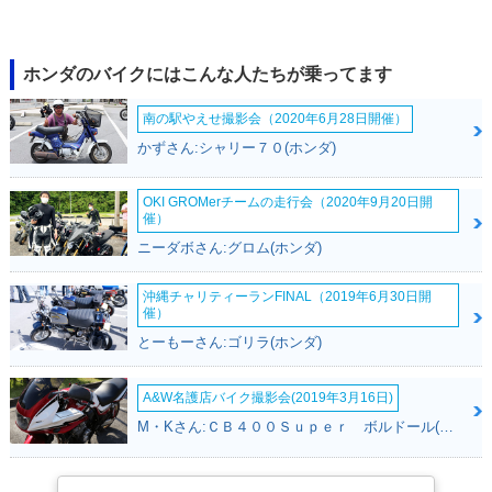
2018年 Giorno・マ
2016年 Giorno くま
2015年 Giorno・フ
イナーチェンジ
モンバージョン・特
ルモデルチェンジ
別・限定仕様
ホンダのバイクにはこんな人たちが乗ってます
南の駅やえせ撮影会（2020年6月28日開催）
かずさん:シャリー７０(ホンダ)
OKI GROMerチームの走行会（2020年9月20日開
催）
2014年 Giorno DEL
2014年 Giorno・カ
2014年 Giorno DEL
ニーダボさん:グロム(ホンダ)
UXE・カラーチェン
ラーチェンジ
UXE・追加
ジ
沖縄チャリティーランFINAL（2019年6月30日開
催）
とーもーさん:ゴリラ(ホンダ)
A&W名護店バイク撮影会(2019年3月16日)
M・Kさん:ＣＢ４００Ｓｕｐｅｒ ボルドール(ホンダ)
2014年 Giorno・カ
2013年 Giorno Spe
2012年 Giorno SP
ラーチェンジ
cial Edition・特
ORT・追加
別・限定仕様