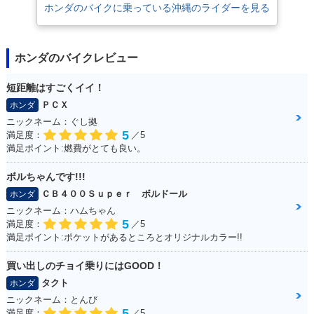
ホンダのバイクに乗っている沖縄のライダーを見る
ホンダのバイクレビュー
短距離はすごくイイ！
1999年 Giorno DEL
2012年 Giorno・カ
2011年 Giorno・新
UXE・特別・限定仕
ラーチェンジ
登場
ＰＣＸ
ホンダ
様
ニックネーム：ぐし拠
5
満足度：
／5
満足ポイント:燃費がとても良い。
ボルちゃんです!!!
ＣＢ４００Ｓｕｐｅｒ ボルドール
ホンダ
ニックネーム：ハムちゃん
1997年 Giorno DEL
1997年 Giorno・カ
1997年 Giorno Spe
5
満足度：
／5
UXE・カラーチェン
ラーチェンジ
cial・特別・限定仕
満足ポイント:ポケットがあるところとオリジナルカラー!!
ジ
様
買い出しのチョイ乗りにはGOOD！
タクト
ホンダ
ニックネーム：とんび
5
満足度：
／5