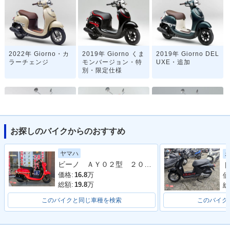
2022年 Giorno・カ
2019年 Giorno くま
2019年 Giorno DEL
ラーチェンジ
モンバージョン・特
UXE・追加
別・限定仕様
お探しのバイクからのおすすめ
2019年 Giorno・カ
2019年 Giorno Spe
2018年 Giorno くま
ヤマハ
ラーチェンジ
cial・特別・限定仕
モンバージョン・特
ビーノ ＡＹ０２型 ２０２４年モデル アイドリングストップ シガーソケット コンビニフック
ト
様
別・限定仕様
価格:
16.8
万
価
総額:
19.8
万
総
このバイクと同じ車種を検索
このバイク