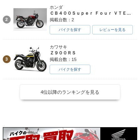
ホンダ
ＣＢ４００Ｓｕｐｅｒ Ｆｏｕｒ ＶＴＥＣ ＳＰＥＣ３
2
掲載台数：2
バイクを探す
レビューを見る
1992年 Giorno・新
登場
カワサキ
Ｚ９００ＲＳ
3
掲載台数：15
バイクを探す
4位以降のランキングを見る