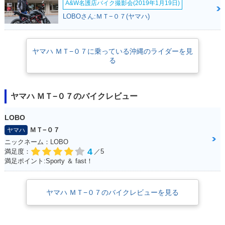
A&W名護店バイク撮影会(2019年1月19日)
LOBOさん:ＭＴ−０７(ヤマハ)
2019年 MT-07 AB
2018年 MT-07 AB
2017年 MT-07 AB
ヤマハ ＭＴ−０７に乗っている沖縄のライダーを見
S・カラーチェンジ
S・マイナーチェン
S・カラーチェンジ
る
ジ
ヤマハ ＭＴ−０７のバイクレビュー
LOBO
ＭＴ−０７
ヤマハ
2017年 MT-07・カ
2016年 MT-07 AB
2016年 MT-07・カ
ニックネーム：LOBO
ラーチェンジ
S・カラーチェンジ
ラーチェンジ
4
満足度：
／5
満足ポイント:Sporty ＆ fast！
ヤマハ ＭＴ−０７のバイクレビューを見る
2015年 MT-07 AB
2014年 MT-07 AB
2014年 MT-07・新