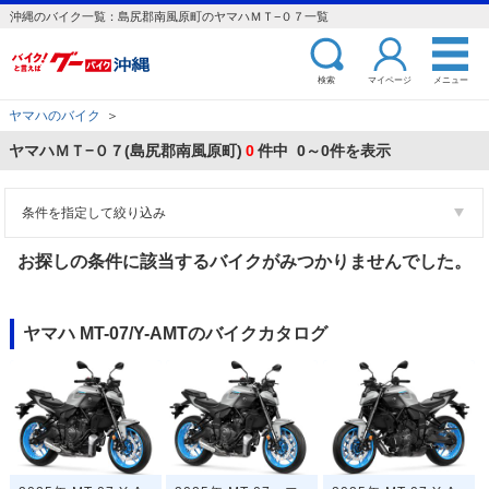
沖縄のバイク一覧：島尻郡南風原町のヤマハＭＴ−０７一覧
検索
マイページ
メニュー
ヤマハのバイク
＞
ヤマハＭＴ−０７(島尻郡南風原町)
0
件中 0～0件を表示
条件を指定して絞り込み
お探しの条件に該当するバイクがみつかりませんでした。
ヤマハ MT-07/Y-AMTのバイクカタログ