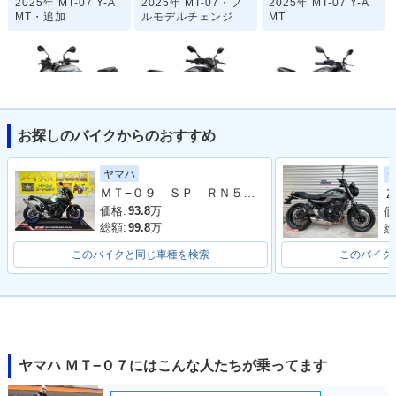
2025年 MT-07 Y-A
2025年 MT-07・フ
2025年 MT-07 Y-A
MT・追加
ルモデルチェンジ
MT
お探しのバイクからのおすすめ
2025年 MT-07
2024年 MT-07 AB
2022年 MT-07 AB
S・マイナーチェン
S・カラーチェンジ
ヤマハ
ジ
ＭＴ−０９ ＳＰ ＲＮ５２Ｊ型 ２０１９年モデル オーバーレーシングマフラー エンジンスライダー スペアキー フェンダーレス
Ｚ
価格:
93.8
万
価
総額:
99.8
万
総
このバイクと同じ車種を検索
このバイク
2021年 MT-07 AB
2021年 MT-07
2020年 MT-07 AB
S・マイナーチェン
S・カラーチェンジ
ジ
ヤマハ ＭＴ−０７にはこんな人たちが乗ってます