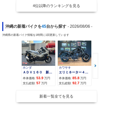
4位以降のランキングを見る
沖縄の新着バイクを
45
台から探す
- 2026/08/06 -
沖縄県の新着バイク情報を1時間に1回更新しています
ホンダ
カワサキ
カワサキ
ＡＤＶ１６０ 新車 ２０２６年最新モデル パールスモーキーグレー スマートキー ２９Ｌメットイン ＵＳＢ Ｔｙｐｅ−Ｃ装備
エリミネーター４００
53.9
85.8
95
本体価格:
万円
本体価格:
万円
本体価格:
57
92.7
10
支払総額:
万円
支払総額:
万円
支払総額:
新着一覧全てを見る