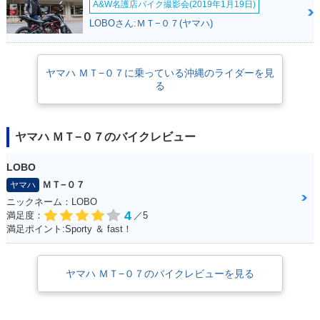
A&W名護店バイク撮影会(2019年1月19日)
LOBOさん:ＭＴ−０７(ヤマハ)
2019年 MT-07 AB
2018年 MT-07 AB
2017年 MT-07 AB
ヤマハ ＭＴ−０７に乗っている沖縄のライダーを見
S・カラーチェンジ
S・マイナーチェン
S・カラーチェンジ
る
ジ
ヤマハ ＭＴ−０７のバイクレビュー
LOBO
ＭＴ−０７
ヤマハ
2017年 MT-07・カ
2016年 MT-07 AB
2016年 MT-07・カ
ニックネーム：LOBO
ラーチェンジ
S・カラーチェンジ
ラーチェンジ
4
満足度：
／5
満足ポイント:Sporty ＆ fast！
ヤマハ ＭＴ−０７のバイクレビューを見る
2015年 MT-07 AB
2014年 MT-07 AB
2014年 MT-07・新