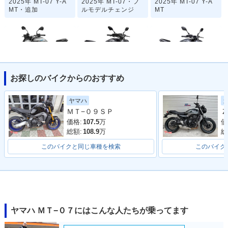
2025年 MT-07 Y-A
2025年 MT-07・フ
2025年 MT-07 Y-A
MT・追加
ルモデルチェンジ
MT
お探しのバイクからのおすすめ
2025年 MT-07
2024年 MT-07 AB
2022年 MT-07 AB
S・マイナーチェン
S・カラーチェンジ
ヤマハ
ジ
ＭＴ−０９ＳＰ
Ｚ
価格:
107.5
万
価
総額:
108.9
万
総
このバイクと同じ車種を検索
このバイク
2021年 MT-07 AB
2021年 MT-07
2020年 MT-07 AB
S・マイナーチェン
S・カラーチェンジ
ジ
ヤマハ ＭＴ−０７にはこんな人たちが乗ってます