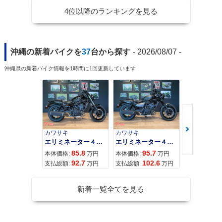
4位以降のランキングを見る
沖縄の新着バイクを
37
台から探す
- 2026/08/07 -
沖縄県の新着バイク情報を1時間に1回更新しています
カワサキ
カワサキ
カワサキ
エリミネーター４００
エリミネーター４００ＳＥ
85.8
95.7
11
本体価格:
万円
本体価格:
万円
本体価格:
92.7
102.6
12
支払総額:
万円
支払総額:
万円
支払総額:
新着一覧全てを見る