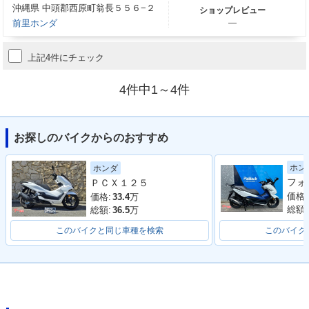
沖縄県 中頭郡西原町翁長５５６−２
ショップレビュー
前里ホンダ
―
上記4件にチェック
4件中1～4件
お探しのバイクからのおすすめ
ホン
ホンダ
ＰＣＸ１２５
価格:
価格:
33.4
万
総額:
総額:
36.5
万
このバイクと同じ車種を検索
このバイク