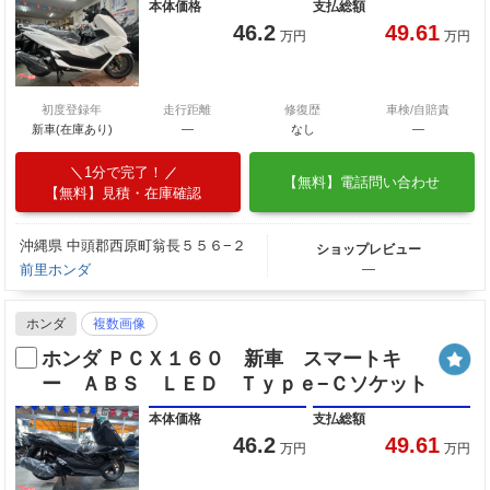
本体価格
支払総額
46.2
49.61
万円
万円
初度登録年
走行距離
修復歴
車検/自賠責
新車(在庫あり)
―
なし
―
1分で完了！
【無料】電話問い合わせ
【無料】見積・在庫確認
沖縄県 中頭郡西原町翁長５５６−２
ショップレビュー
前里ホンダ
―
ホンダ
複数画像
ホンダ ＰＣＸ１６０ 新車 スマートキ
ー ＡＢＳ ＬＥＤ Ｔｙｐｅ−Ｃソケット
本体価格
支払総額
46.2
49.61
万円
万円