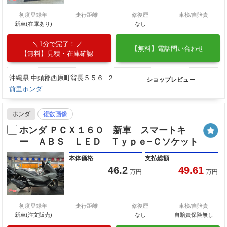
初度登録年
走行距離
修復歴
車検/自賠責
新車(在庫あり)
―
なし
―
1分で完了！
【無料】電話問い合わせ
【無料】見積・在庫確認
沖縄県 中頭郡西原町翁長５５６−２
ショップレビュー
前里ホンダ
―
ホンダ
複数画像
ホンダ ＰＣＸ１６０ 新車 スマートキ
ー ＡＢＳ ＬＥＤ Ｔｙｐｅ−Ｃソケット
本体価格
支払総額
46.2
49.61
万円
万円
初度登録年
走行距離
修復歴
車検/自賠責
新車(注文販売)
―
なし
自賠責保険無し