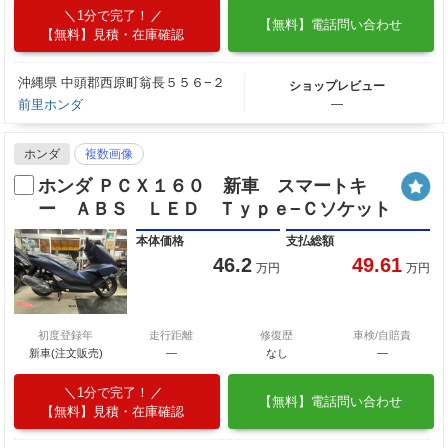
1分で完了！
【無料】電話問い合わせ
【無料】見積・在庫確認
沖縄県 中頭郡西原町翁長５５６−２
ショップレビュー
前里ホンダ
―
ホンダ
複数画像
ホンダ ＰＣＸ１６０ 新車 スマートキ
ー ＡＢＳ ＬＥＤ Ｔｙｐｅ−Ｃソケット
本体価格
支払総額
46.2
49.61
万円
万円
初度登録年
走行距離
修復歴
車検/自賠責
新車(注文販売)
―
なし
―
1分で完了！
【無料】電話問い合わせ
【無料】見積・在庫確認