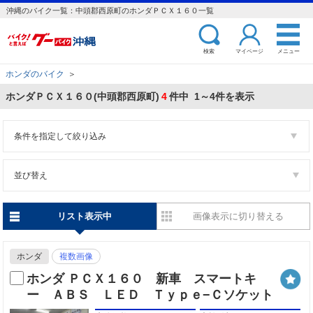
沖縄のバイク一覧：中頭郡西原町のホンダＰＣＸ１６０一覧
検索
マイページ
メニュー
ホンダのバイク
＞
ホンダＰＣＸ１６０(中頭郡西原町)
4
件中 1～4件を表示
条件を指定して絞り込み
並び替え
リスト表示中
画像表示に切り替える
ホンダ
複数画像
ホンダ ＰＣＸ１６０ 新車 スマートキ
ー ＡＢＳ ＬＥＤ Ｔｙｐｅ−Ｃソケット