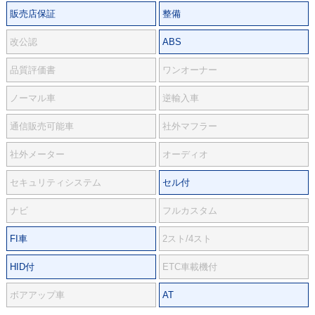
販売店保証
整備
改公認
ABS
品質評価書
ワンオーナー
ノーマル車
逆輸入車
通信販売可能車
社外マフラー
社外メーター
オーディオ
セキュリティシステム
セル付
ナビ
フルカスタム
FI車
2スト/4スト
HID付
ETC車載機付
ボアアップ車
AT