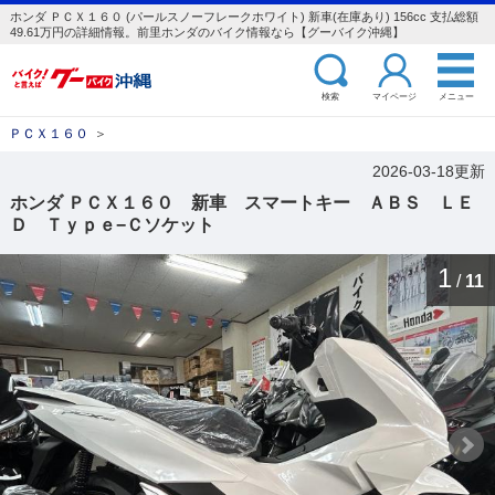
ホンダ ＰＣＸ１６０ (パールスノーフレークホワイト) 新車(在庫あり) 156cc 支払総額
49.61万円の詳細情報。前里ホンダのバイク情報なら【グーバイク沖縄】
検索
マイページ
メニュー
ＰＣＸ１６０
＞
2026-03-18更新
ホンダ ＰＣＸ１６０ 新車 スマートキー ＡＢＳ ＬＥ
Ｄ Ｔｙｐｅ−Ｃソケット
1
/
11