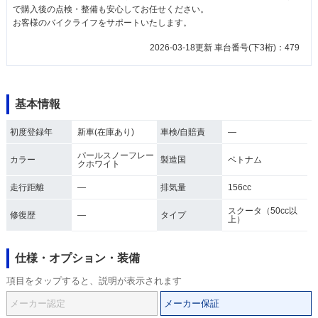
で購入後の点検・整備も安心してお任せください。
お客様のバイクライフをサポートいたします。
2026-03-18更新 車台番号(下3桁)：479
基本情報
初度登録年
新車(在庫あり)
車検/自賠責
―
パールスノーフレー
カラー
製造国
ベトナム
クホワイト
走行距離
―
排気量
156cc
スクータ（50cc以
修復歴
―
タイプ
上）
仕様・オプション・装備
項目をタップすると、説明が表示されます
メーカー認定
メーカー保証