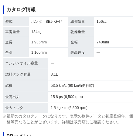
カタログ情報
型式
ホンダ・8BJ-KF47
総排気量
156cc
車両重量
134kg
乾燥重量
―
全長
1,935mm
全幅
740mm
全高
1,105mm
最高速度
―
エンジンオイル容量
―
燃料タンク容量
8.1L
燃費
53.5 km/L (60 km/h走行時)
最高出力
15.8 ps (8,500 rpm)
最大トルク
1.5 kg・m (6,500 rpm)
※最新のカタログデータになります。表示の物件データと初度登録年、価
格等異なることがございます。詳細は販売店にご確認ください。