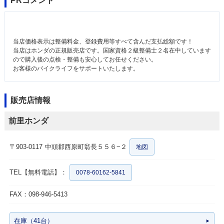
PRコメント
当店価格表示は整備料金、登録費用等すべて含んだ支払総額です！
当店はホンダの正規販売店です。国家資格２級整備士２名在中しています
ので購入後の点検・整備も安心してお任せください。
お客様のバイクライフをサポートいたします。
販売店情報
前里ホンダ
〒903-0117
中頭郡西原町翁長５５６−２
地図
TEL【無料電話】：
0078-60162-5841
FAX：098-946-5413
在庫（41台）