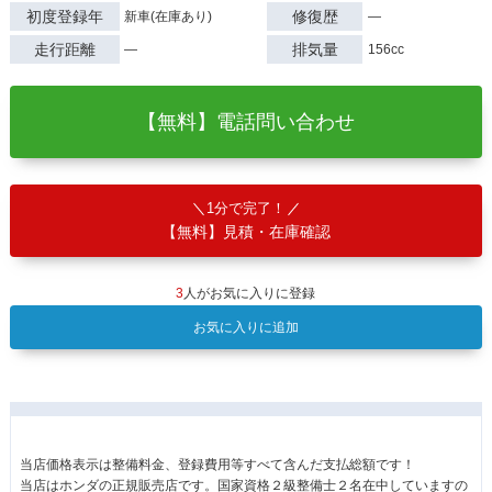
初度登録年
修復歴
新車(在庫あり)
―
走行距離
排気量
―
156cc
【無料】電話問い合わせ
1分で完了！
【無料】見積・在庫確認
3
人がお気に入りに登録
お気に入りに追加
当店価格表示は整備料金、登録費用等すべて含んだ支払総額です！
当店はホンダの正規販売店です。国家資格２級整備士２名在中していますの