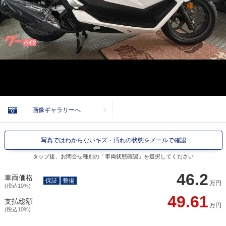
画像ギャラリーへ
写真ではわからないキズ・汚れの状態をメールで確認
タップ後、お問合せ種別の「車両状態確認」を選択してください
46.2
車両価格
保証
整備
万円
(税込10%)
49.61
支払総額
万円
(税込10%)