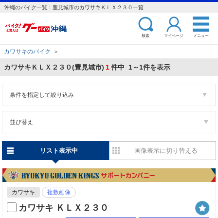
沖縄のバイク一覧：豊見城市のカワサキＫＬＸ２３０一覧
検索
マイページ
メニュー
カワサキのバイク
＞
カワサキＫＬＸ２３０(豊見城市)
1
件中 1～1件を表示
条件を指定して絞り込み
並び替え
リスト表示中
画像表示に切り替える
カワサキ
複数画像
カワサキ ＫＬＸ２３０