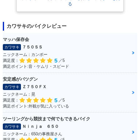
る
カワサキのバイクレビュー
マッハ保存会
７５０ＳＳ
カワサキ
ニックネーム：カンポー
5
満足度：
／5
満足ポイント:音・ケムリ・スピード
安定感がバツグン
Ｚ７５０ＦＸ
カワサキ
ニックネーム：晃
5
満足度：
／5
満足ポイント:外観が気に入っている
ツーリングから競技まで何でもできるバイク
Ｎｉｎｊａ ６５０
カワサキ
ニックネーム：650の事務屋さん
満足度：
／5