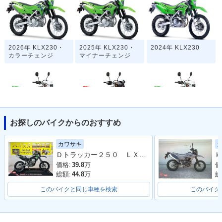
2026年 KLX230・
2025年 KLX230・
2024年 KLX230
カラーチェンジ
マイナーチェンジ
お探しのバイクからのおすすめ
2020年 KLX230・
2020年 KLX230 SE
2020年 KLX230
新登場
カワサキ
Ｄトラッカー２５０ ＬＸ２５０Ｅ型 ２００６年モデル 社外ヘッドライト
Ｋ
価格:
39.8
万
価
総額:
44.8
万
総
このバイクと同じ車種を検索
このバイク