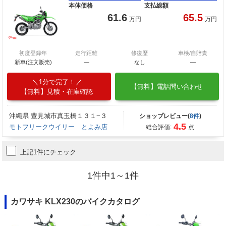
本体価格
支払総額
61.6
65.5
万円
万円
初度登録年
走行距離
修復歴
車検/自賠責
新車(注文販売)
―
なし
―
1分で完了！
【無料】電話問い合わせ
【無料】見積・在庫確認
沖縄県 豊見城市真玉橋１３１−３
ショップレビュー(
8件
)
4.5
モトフリークウイリー とよみ店
総合評価:
点
上記1件にチェック
1件中1～1件
カワサキ KLX230のバイクカタログ