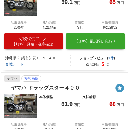
59.1
65
万円
万円
初度登録年
走行距離
修復歴
車検/自賠責
2005年
41214Km
なし
検2028/02
1分で完了！
【無料】電話問い合わせ
【無料】見積・在庫確認
沖縄県 沖縄市知花６−１−４０
ショップレビュー(
1件
)
5
金城オート
総合評価:
点
ヤマハ
複数画像
ヤマハ ドラッグスター４００
本体価格
支払総額
61.9
68
万円
万円
初度登録年
走行距離
修復歴
車検/自賠責