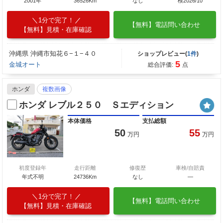
2001年
36526Km
なし
検2026/10
1分で完了！
【無料】電話問い合わせ
【無料】見積・在庫確認
沖縄県 沖縄市知花６−１−４０
ショップレビュー(
1件
)
5
金城オート
総合評価:
点
ホンダ
複数画像
ホンダ レブル２５０ Ｓエディション
本体価格
支払総額
50
55
万円
万円
初度登録年
走行距離
修復歴
車検/自賠責
年式不明
24736Km
なし
―
1分で完了！
【無料】電話問い合わせ
【無料】見積・在庫確認