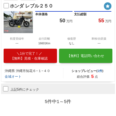
ホンダ レブル２５０
本体価格
支払総額
50
55
万円
万円
初度登録年
走行距離
修復歴
車検/自賠責
―
16601Km
なし
―
1分で完了！
【無料】電話問い合わせ
【無料】見積・在庫確認
沖縄県 沖縄市知花６−１−４０
ショップレビュー(
1件
)
5
金城オート
総合評価:
点
上記5件にチェック
5件中1～5件