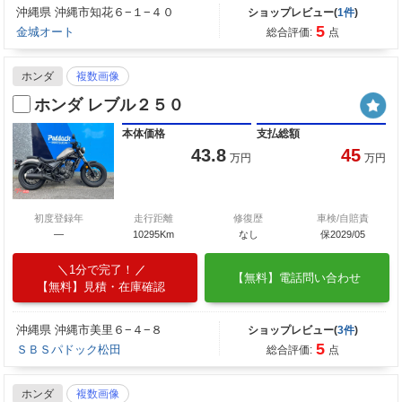
沖縄県 沖縄市知花６−１−４０
ショップレビュー(
1件
)
5
金城オート
総合評価:
点
ホンダ
複数画像
ホンダ レブル２５０
本体価格
支払総額
43.8
45
万円
万円
初度登録年
走行距離
修復歴
車検/自賠責
―
10295Km
なし
保2029/05
1分で完了！
【無料】電話問い合わせ
【無料】見積・在庫確認
沖縄県 沖縄市美里６−４−８
ショップレビュー(
3件
)
5
ＳＢＳパドック松田
総合評価:
点
ホンダ
複数画像