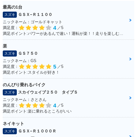
最高の1台
ＧＳＸ−Ｒ１１００
スズキ
ニックネーム：ゴールドキャット
4
満足度：
／5
満足ポイント:パワーがあるんで速い！運転が楽！！走りを楽しむにはもってこいの1台！足回りかえるとかなり乗りやすくなります
楽
ＧＳ７５０
スズキ
ニックネーム：GS
5
満足度：
／5
満足ポイント:スタイルが好き！
のんびり乗れるバイク
スカイウェイブ２５０ タイプＳ
スズキ
ニックネーム：さとさん
4
満足度：
／5
満足ポイント:楽に乗れるところがいい
ネイキット
ＧＳＸ−Ｒ１０００Ｒ
スズキ