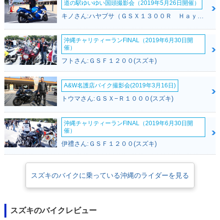
道の駅ゆいゆい国頭撮影会（2019年5月26日開催）
キノさん:ハヤブサ（ＧＳＸ１３００Ｒ Ｈａｙａｂｕｓａ）(スズキ)
沖縄チャリティーランFINAL（2019年6月30日開
2004年 VanVan 20
2003年 VanVan 20
2003年 VanVan 20
催）
0・カラーチェンジ
0・カラーチェンジ
0Z・追加
フトさん:ＧＳＦ１２００(スズキ)
A&W名護店バイク撮影会(2019年3月16日)
トウマさん:ＧＳＸ−Ｒ１０００(スズキ)
沖縄チャリティーランFINAL（2019年6月30日開
2002年 VanVan 20
2002年 VanVan 20
催）
0・カラーチェンジ
0・新登場
伊禮さん:ＧＳＦ１２００(スズキ)
スズキのバイクに乗っている沖縄のライダーを見る
スズキのバイクレビュー