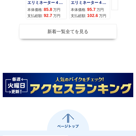
エリミネーター４００
エリミネーター４００ＳＥ
85.8
95.7
11
本体価格:
万円
本体価格:
万円
本体価格:
92.7
102.6
12
支払総額:
万円
支払総額:
万円
支払総額:
新着一覧全てを見る