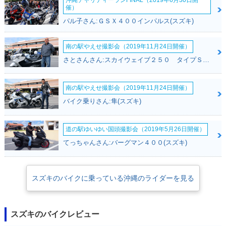
沖縄チャリティーランFINAL（2019年6月30日開
催）
パル子さん:ＧＳＸ４００インパルス(スズキ)
2004年 VanVan 20
2003年 VanVan 20
2003年 VanVan 20
南の駅やえせ撮影会（2019年11月24日開催）
0・カラーチェンジ
0・カラーチェンジ
0Z・追加
さとさんさん:スカイウェイブ２５０ タイプＳ(スズキ)
南の駅やえせ撮影会（2019年11月24日開催）
バイク乗りさん:隼(スズキ)
道の駅ゆいゆい国頭撮影会（2019年5月26日開催）
2002年 VanVan 20
2002年 VanVan 20
0・カラーチェンジ
0・新登場
てっちゃんさん:バーグマン４００(スズキ)
スズキのバイクに乗っている沖縄のライダーを見る
スズキのバイクレビュー