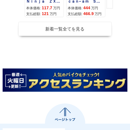
Ｎｉｎｊａ ＺＸ−４Ｒ ＳＥ
ｃａｎ−ａｍ ＳＰＹＤＥＲ ＲＴ ＬＩＭＩＴＥＤ
117.7
444
68
本体価格:
万円
本体価格:
万円
本体価格:
121
466.9
71
支払総額:
万円
支払総額:
万円
支払総額:
新着一覧全てを見る