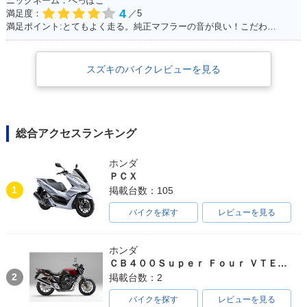
ニックネーム：へっぽこ
4
満足度：
／5
満足ポイント:とてもよく走る。純正マフラーの音が良い！こだわりはへっぽこステッカー！
スズキのバイクレビューを見る
総合アクセスランキング
ホンダ
ＰＣＸ
1
掲載台数：105
バイクを探す
レビューを見る
ホンダ
ＣＢ４００Ｓｕｐｅｒ Ｆｏｕｒ ＶＴＥＣ ＳＰＥＣ３
2
掲載台数：2
バイクを探す
レビューを見る