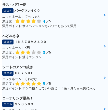
サス・パワー良
バーグマン４００
スズキ
ニックネーム：てっちゃん
4
満足度：
／5
満足ポイント:サスペンションもパワーもあって満足！
へどみさき
ＩＮＡＺＵＭＡ４００
スズキ
ニックネーム：KEI
3
満足度：
／5
満足ポイント:油冷エンジン
シートのアンコ抜き
ＧＳ７５０Ｅ
スズキ
ニックネーム：くわがな
5
満足度：
／5
満足ポイント:アンコ抜きしていい感じ！！色・見た目も気に入っています！！！
コーナリング最高！
ＳＶ６５０Ｘ
スズキ