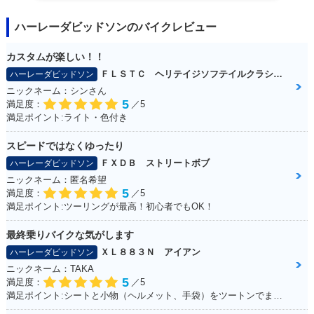
ハーレーダビッドソンのバイクレビュー
カスタムが楽しい！！
ＦＬＳＴＣ ヘリテイジソフテイルクラシック
ハーレーダビッドソン
ニックネーム：シンさん
5
満足度：
／5
満足ポイント:ライト・色付き
スピードではなくゆったり
ＦＸＤＢ ストリートボブ
ハーレーダビッドソン
ニックネーム：匿名希望
5
満足度：
／5
満足ポイント:ツーリングが最高！初心者でもOK！
最終乗りバイクな気がします
ＸＬ８８３Ｎ アイアン
ハーレーダビッドソン
ニックネーム：TAKA
5
満足度：
／5
満足ポイント:シートと小物（ヘルメット、手袋）をツートンでまとめているところ