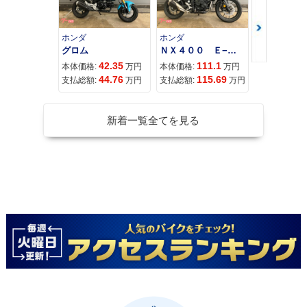
ホンダ
ホンダ
カワサキ
グロム
ＮＸ４００ Ｅ−Ｃｌｕｔｃｈ
42.35
111.1
11
本体価格:
万円
本体価格:
万円
本体価格:
44.76
115.69
12
支払総額:
万円
支払総額:
万円
支払総額:
新着一覧全てを見る