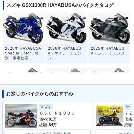
スズキ GSX1300R HAYABUSAのバイクカタログ
2026年 HAYABUSA
2026年 HAYABUS
2025年 HAYABUS
Special Color・特
A・マイナーチェン
A・カラーチェンジ
別・限定仕様
ジ
お探しのバイクからのおすすめ
2023年 HAYABUSA
2023年 HAYABUS
2022年 HAYABUS
ヤマ
スズキ
25th Anniversary M
A・カラーチェンジ
A・フルモデルチェ
ＧＳＸ−Ｒ１０００
odel・特別・限定仕
ンジ
様
価格:
価格:
81
万
総額:
総額:
84
万
このバイクと同じ車種を検索
このバイク