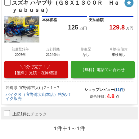
スズキ ハヤブサ（ＧＳＸ１３００Ｒ Ｈａ
ｙａｂｕｓａ）
本体価格
支払総額
125
129.8
万円
万円
初度登録年
走行距離
修復歴
車検/自賠責
2007年
21249Km
なし
車検無し
1分で完了！
【無料】電話問い合わせ
【無料】見積・在庫確認
沖縄県 宜野湾市大山２−１−７
ショップレビュー(
11件
)
バイクＲ（宜野湾大山本店）格安バ
4.8
総合評価:
点
イク販売
上記1件にチェック
1件中1～1件