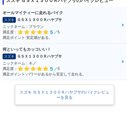
スズキ ＧＳＸ１３００Ｒハヤブサのバイクレビュー
USA）・カラーチェ
ンジ
オールマイティーに走れるバイク
ＧＳＸ１３００Ｒハヤブサ
スズキ
ニックネーム：ブラウン
5
満足度：
／5
満足ポイント:安定感がある。
何といってもカッコいい！
2014年 隼（HAYAB
2014年 HAYABUSA
2013年 HAYABUS
USA）・新登場
A・マイナーチェン
ＧＳＸ１３００Ｒハヤブサ
スズキ
ジ
ニックネーム：キノ
5
満足度：
／5
満足ポイント:パワーがあるから安定して走れる。
スズキ ＧＳＸ１３００Ｒハヤブサのバイクレビュ
ーを見る
2013年 HAYABUSA
2012年 HAYABUSA
2011年 HAYABUSA
1300
1300