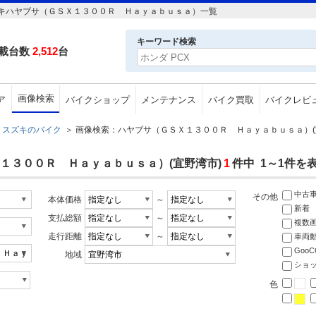
キハヤブサ（ＧＳＸ１３００Ｒ Ｈａｙａｂｕｓａ）一覧
キーワード検索
載台数
2,512
台
画像検索
ア
バイクショップ
メンテナンス
バイク買取
バイクレビ
スズキのバイク
＞
画像検索：ハヤブサ（ＧＳＸ１３００Ｒ Ｈａｙａｂｕｓａ）(
１３００Ｒ Ｈａｙａｂｕｓａ）(宜野湾市)
1
件中 1～1件を
中古
その他
本体価格
～
新着
支払総額
～
複数
走行距離
～
車両
Goo
地域
ショ
色