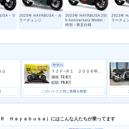
BUSA・マ
2025年 HAYABUSA・カ
2023年 HAYABUSA 25t
2023年 
ラーチェンジ
h Anniversary Model・
ラーチェ
特別・限定仕様
ヤマハ
ＹＺＦ−Ｒ１ ２００６年モデル 逆車 ストライカーサイレンサー フェンダーレス エンジンスライダー シングルシート
００
BUSA
2018年 HAYABUSA
2017年 隼（HAYABUS
2017年 H
A）
価格:
72.8
万
総額:
79.8
万
索
このバイクと同じ車種を検索
０Ｒ Ｈａｙａｂｕｓａ）にはこんな人たちが乗ってます
YABUS
2015年 HAYABUSA
2014年 隼（HAYABUS
2014年 H
ェンジ
A）・新登場