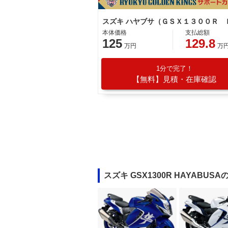
本体価格
支払総額
125
129.8
万円
万
1分で完了！
【無料】見積・在庫確認
スズキ GSX1300R HAYABU