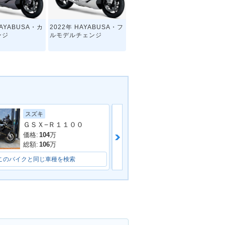
HAYABUSA・カ
2022年 HAYABUSA・フ
ンジ
ルモデルチェンジ
ヤマハ
スズキ
ＧＳＸ−Ｒ１１００
AYABUSA
2016年 隼（HAYABUS
A）・カラーチェンジ
価格:
119.99
万
価格:
104
万
総額:
128.35
万
総額:
106
万
このバイクと同じ車種を検索
このバイクと同じ車種を検索
AYABUSA
2013年 HAYABUSA・マ
イナーチェンジ