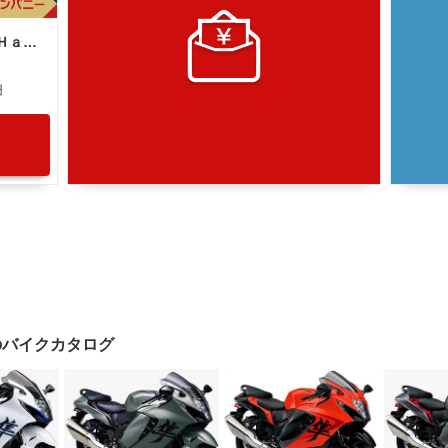
スズキ ハヤブサ（ＧＳＸ１３００Ｒ Ｈａｙａｂｕｓａ）
円
SAのバイクカタログ