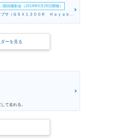
い国頭撮影会（2019年5月26日開催）
キノさん:ハヤブサ（ＧＳＸ１３００Ｒ Ｈａｙａｂｕｓａ）(スズキ)
イダーを見る
AYABUSA 130
2008年 HAYABUSA 130
0・フルモデルチェンジ
定して走れる。
SX1300R HA
2002年 GSX1300R HA
YABUSA