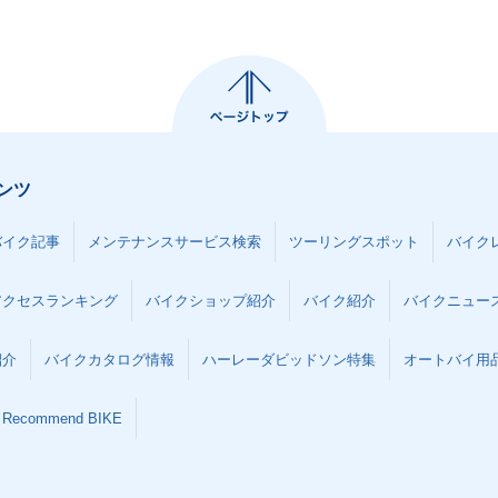
00R HA
1999年 GSX1300R HA
YABUSA・新登場
ンツ
バイク記事
メンテナンスサービス検索
ツーリングスポット
バイク
アクセスランキング
バイクショップ紹介
バイク紹介
バイクニュー
紹介
バイクカタログ情報
ハーレーダビッドソン特集
オートバイ用品な
Recommend BIKE