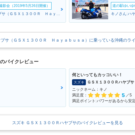
影会（2019年5月26日開催）
道の駅ゆいゆ
ブラウンさん:ハヤブサ（ＧＳＸ１３００Ｒ Ｈａｙａｂｕｓａ）(スズキ)
ヤブサ（ＧＳＸ１３００Ｒ Ｈａｙａｂｕｓａ）に乗っている沖縄のラ
USA 130
2011年 HAYABUSA 130
2010年 HAYABUSA 130
2009年 H
0
0
0
サのバイクレビュー
何といってもカッコいい！
ＧＳＸ１３００Ｒハヤブサ
スズキ
ニックネーム：キノ
5
満足度：
／5
満足ポイント:パワーがあるから安
USA 130
2005年 HAYABUSA 130
2004年 GSX1300R HA
2003年 G
ンジ
0
YABUSA・カラーチェン
YABUSA
ジ
スズキ ＧＳＸ１３００Ｒハヤブサのバイクレビューを見る