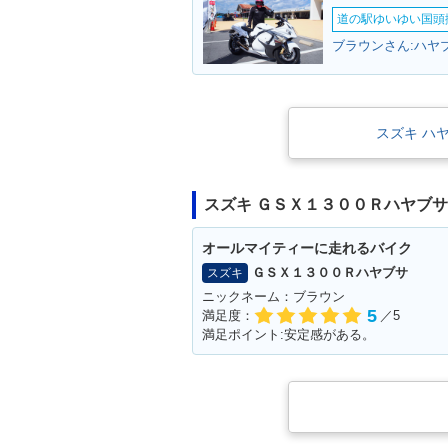
道の駅ゆいゆい国頭撮
スズキ ハ
2013年 HAYABUSA
2012年 HAYAB
0
スズキ ＧＳＸ１３００Ｒハヤブ
オールマイティーに走れるバイク
ＧＳＸ１３００Ｒハヤブサ
スズキ
ニックネーム：ブラウン
5
満足度：
／5
満足ポイント:安定感がある。
2007年 HAYABUSA 130
2006年 HAYAB
0
0・カラーチェ