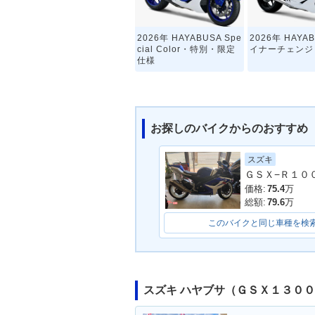
2026年 HAYABUSA Spe
2026年 HAYA
cial Color・特別・限定
イナーチェンジ
仕様
お探しのバイクからのおすすめ
スズキ
ＧＳＸ−Ｒ１０
2022年 HAYABUSA
2019年 HAYA
価格:
75.4
万
総額:
79.6
万
このバイクと同じ車種を検
スズキ ハヤブサ（ＧＳＸ１３０
2016年 HAYABUSA
2015年 隼（HA
A）・カラーチ