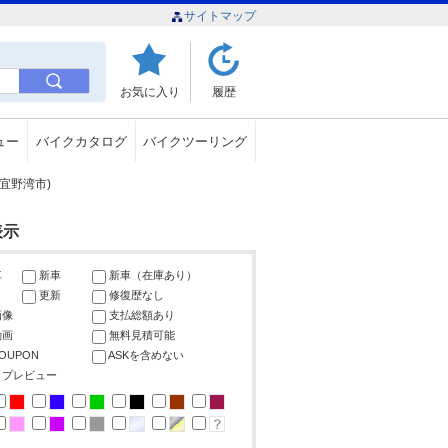
サイトマップ
お気に入り
履歴
ュー
バイクカタログ
バイクツーリング
宜野湾市)
表示
車
新車
新車（在庫あり）
更新
修復歴なし
画像
支払総額あり
動画
無料見積可能
COUPON
ASKを含めない
ップレビュー