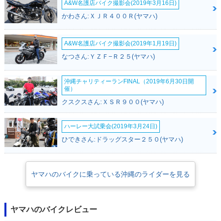
A&W名護店バイク撮影会(2019年3月16日)
かわさん:ＸＪＲ４００Ｒ(ヤマハ)
A&W名護店バイク撮影会(2019年1月19日)
1991年 TZR250R S
1990年 TZR250S
1990年 TZR250・
P・追加
P・追加
マイナーチェンジ
なつさん:ＹＺＦ−Ｒ２５(ヤマハ)
沖縄チャリティーランFINAL（2019年6月30日開
催）
クスクスさん:ＸＳＲ９００(ヤマハ)
ハーレー大試乗会(2019年3月24日)
1989年 TZR250・
1989年 TZR250・
1988年 TZR250・
追加
フルモデルチェンジ
マイナーチェンジ
ひできさん:ドラッグスター２５０(ヤマハ)
ヤマハのバイクに乗っている沖縄のライダーを見る
ヤマハのバイクレビュー
1986年 TZR250 マ
1985年 TZR250・
ールボロ特別仕様・
新登場