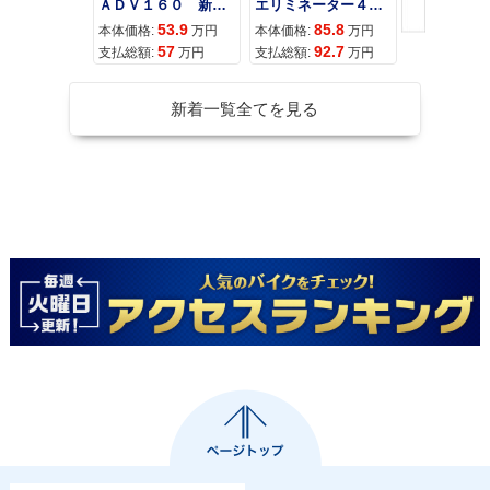
ＡＤＶ１６０ 新車 ２０２６年最新モデル パールスモーキーグレー スマートキー ２９Ｌメットイン ＵＳＢ Ｔｙｐｅ−Ｃ装備
エリミネーター４００
53.9
85.8
95
本体価格:
万円
本体価格:
万円
本体価格:
57
92.7
10
支払総額:
万円
支払総額:
万円
支払総額:
新着一覧全てを見る