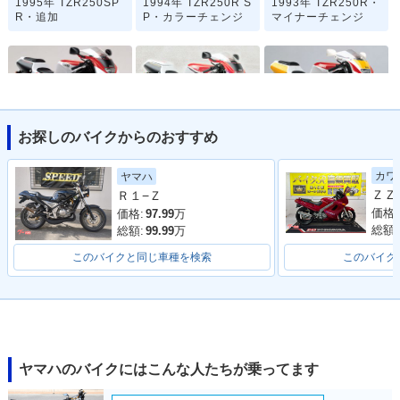
1995年 TZR250SP
1994年 TZR250R S
1993年 TZR250R・
R・追加
P・カラーチェンジ
マイナーチェンジ
お探しのバイクからのおすすめ
1993年 TZR250R
1993年 TZR250R S
1992年 TZR250R
S・マイナーチェン
P・マイナーチェン
S・追加
カワ
ヤマハ
ジ
ジ
Ｒ１−Ｚ
価格:
価格:
97.99
万
総額:
総額:
99.99
万
このバイクと同じ車種を検索
このバイク
1992年 TZR250R S
1992年 TZR250R・
1991年 TZR250R・
P・マイナーチェン
マイナーチェンジ
フルモデルチェンジ
ジ
ヤマハのバイクにはこんな人たちが乗ってます