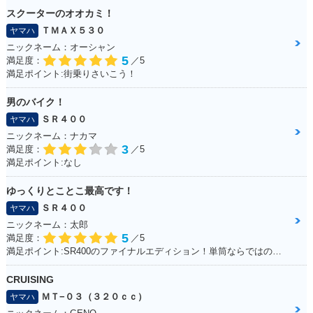
特別・限定仕様
スクーターのオオカミ！
ＴＭＡＸ５３０
ヤマハ
ニックネーム：オーシャン
5
満足度：
／5
満足ポイント:街乗りさいこう！
男のバイク！
ＳＲ４００
ヤマハ
ニックネーム：ナカマ
3
満足度：
／5
満足ポイント:なし
ゆっくりとことこ最高です！
ＳＲ４００
ヤマハ
ニックネーム：太郎
5
満足度：
／5
満足ポイント:SR400のファイナルエディション！単筒ならではの振動が最高です！
CRUISING
ＭＴ−０３（３２０ｃｃ）
ヤマハ