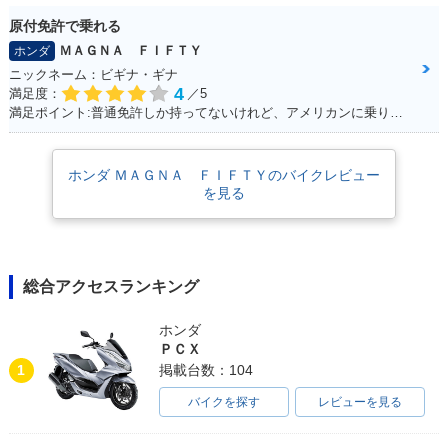
原付免許で乗れる
ＭＡＧＮＡ ＦＩＦＴＹ
ホンダ
ニックネーム：ビギナ・ギナ
4
満足度：
／5
満足ポイント:普通免許しか持ってないけれど、アメリカンに乗りたいと思って探していたら、、 「あるじゃないかっ！小型のアメリカン！！」 50ccバイクの中では重厚感が有りますが、同メーカーで原付の「DIO」と同じ重量（80kg前後）なので取り回しも楽々♪ 足つきも良く、背の低い女の子でも余裕で乗りまわせます。 一番の魅力は低燃費。カブと同じエンジンを使っていて、燃費と耐久性に優れています。 私の所感ですが、ガソリンが全然減らないです（笑） 普通免許・原付免許で乗れますがギア4速のマニュアルですので、 原付とは言えど操作が異なります。購入する際はご注意を！
ホンダ ＭＡＧＮＡ ＦＩＦＴＹのバイクレビュー
を見る
総合アクセスランキング
ホンダ
ＰＣＸ
1
掲載台数：104
バイクを探す
レビューを見る