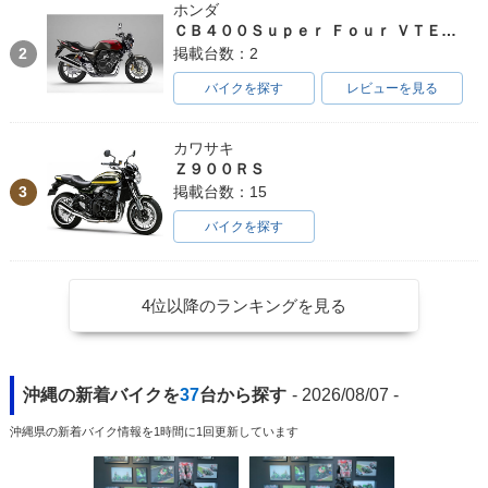
ホンダ
ＣＢ４００Ｓｕｐｅｒ Ｆｏｕｒ ＶＴＥＣ ＳＰＥＣ３
2
掲載台数：2
バイクを探す
レビューを見る
カワサキ
Ｚ９００ＲＳ
3
掲載台数：15
バイクを探す
4位以降のランキングを見る
沖縄の新着バイクを
37
台から探す
- 2026/08/07 -
沖縄県の新着バイク情報を1時間に1回更新しています