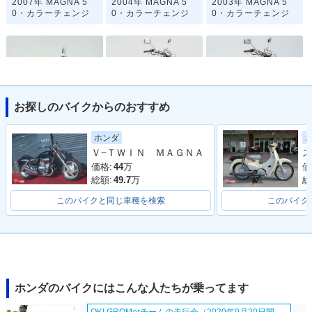
2007年 MAGNA 5
2004年 MAGNA 5
2003年 MAGNA 5
0・カラーチェンジ
0・カラーチェンジ
0・カラーチェンジ
お探しのバイクからのおすすめ
2001年 MAGNA 5
1999年 MAGNA 5
1996年 MAGNA 5
0・カラーチェンジ
0・マイナーチェン
0・カラーチェンジ
ホンダ
ジ
Ｖ−ＴＷＩＮ ＭＡＧＮＡ
ス
価格:
44
万
価
総額:
49.7
万
総
このバイクと同じ車種を検索
このバイク
1995年 MAGNA 5
0・新登場
ホンダのバイクにはこんな人たちが乗ってます