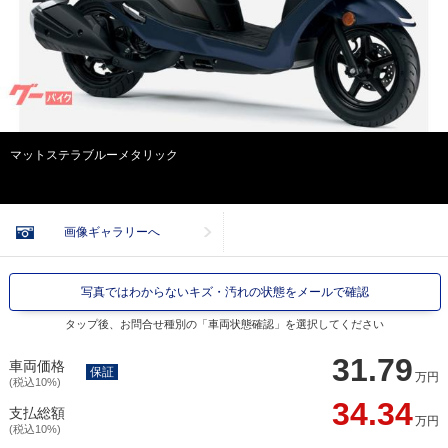
マットステラブルーメタリック
画像ギャラリーへ
写真ではわからないキズ・汚れの状態をメールで確認
タップ後、お問合せ種別の「車両状態確認」を選択してください
31.79
車両価格
保証
万円
(税込10%)
34.34
支払総額
万円
(税込10%)