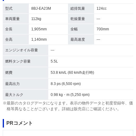
型式
8BJ-EA23M
総排気量
124cc
車両重量
112kg
乾燥重量
―
全長
1,905mm
全幅
700mm
全高
1,140mm
最高速度
―
エンジンオイル容量
―
燃料タンク容量
5.5L
燃費
53.8 km/L (60 km/h走行時)
最高出力
8.3 ps (6,500 rpm)
最大トルク
0.98 kg・m (5,250 rpm)
※最新のカタログデータになります。表示の物件データと初度登録年、価
格等異なることがございます。詳細は販売店にご確認ください。
PRコメント