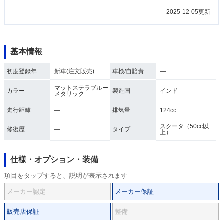
2025-12-05更新
基本情報
初度登録年
新車(注文販売)
車検/自賠責
―
マットステラブルー
カラー
製造国
インド
メタリック
走行距離
―
排気量
124cc
スクータ（50cc以
修復歴
―
タイプ
上）
仕様・オプション・装備
項目をタップすると、説明が表示されます
メーカー認定
メーカー保証
販売店保証
整備