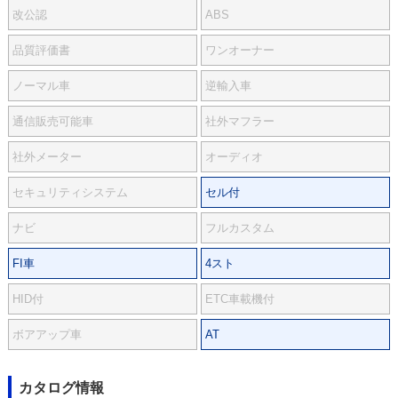
改公認
ABS
品質評価書
ワンオーナー
ノーマル車
逆輸入車
通信販売可能車
社外マフラー
社外メーター
オーディオ
セキュリティシステム
セル付
ナビ
フルカスタム
FI車
4スト
HID付
ETC車載機付
ボアアップ車
AT
カタログ情報