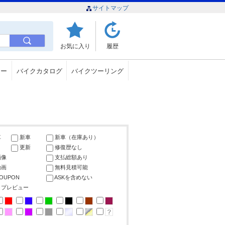
サイトマップ
お気に入り
履歴
ュー
バイクカタログ
バイクツーリング
車
新車
新車（在庫あり）
更新
修復歴なし
画像
支払総額あり
動画
無料見積可能
COUPON
ASKを含めない
ップレビュー