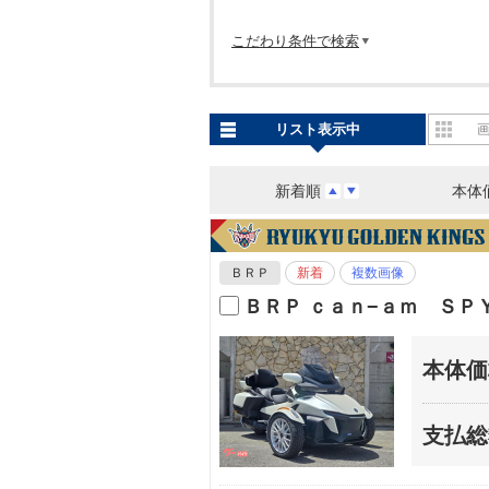
こだわり条件で検索
リスト表示中
新着順
本体
ＢＲＰ
新着
複数画像
ＢＲＰ ｃａｎ−ａｍ ＳＰ
本体価
支払総