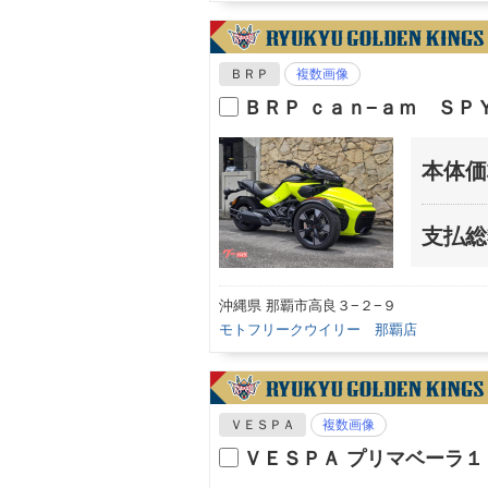
ＢＲＰ
複数画像
ＢＲＰ ｃａｎ−ａｍ ＳＰ
本体価
支払総
沖縄県 那覇市高良３−２−９
モトフリークウイリー 那覇店
ＶＥＳＰＡ
複数画像
ＶＥＳＰＡ プリマベーラ１