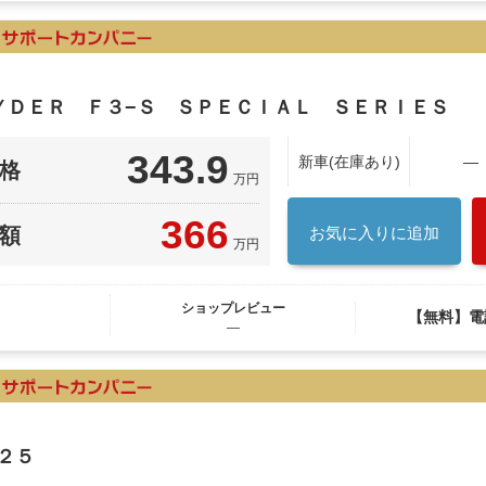
ＹＤＥＲ Ｆ３−Ｓ ＳＰＥＣＩＡＬ ＳＥＲＩＥＳ
343.9
新車(在庫あり)
―
格
万円
366
額
お気に入りに追加
万円
ショップレビュー
【無料】電
―
２５