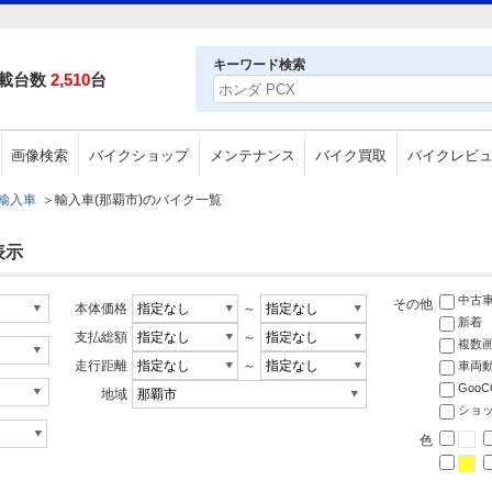
キーワード検索
載台数
2,510
台
画像検索
バイクショップ
メンテナンス
バイク買取
バイクレビ
輸入車
＞
輸入車(那覇市)のバイク一覧
表示
中古
その他
本体価格
～
新着
支払総額
～
複数
走行距離
～
車両
Goo
地域
ショ
色