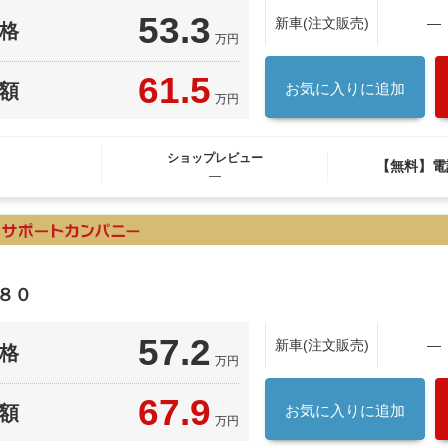
53.3
新車(注文販売)
―
格
万円
61.5
額
お気に入りに追加
万円
ショップレビュー
【無料】電
―
８０
57.2
新車(注文販売)
―
格
万円
67.9
額
お気に入りに追加
万円