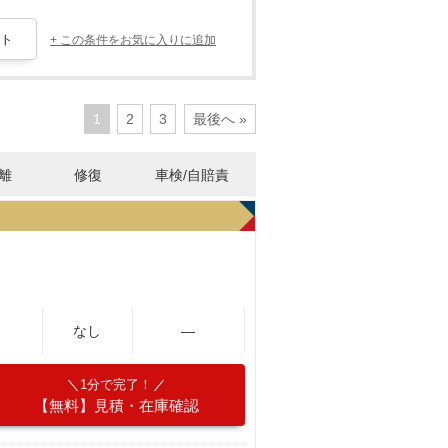
+ この条件をお気に入りに追加
1
2
3
最後へ »
離
修復
車検/自賠責
なし
―
1分で完了！
【無料】見積・在庫確認