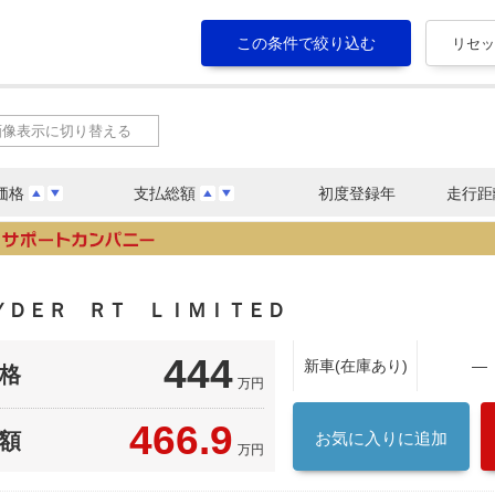
画像表示に切り替える
価格
支払総額
初度登録年
走行距
ＹＤＥＲ ＲＴ ＬＩＭＩＴＥＤ
444
新車(在庫あり)
―
格
万円
466.9
額
お気に入りに追加
万円