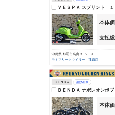
ＶＥＳＰＡ スプリント １
本体価
支払総
沖縄県 那覇市高良３−２−９
モトフリークウイリー 那覇店
ＢＥＮＤＡ
複数画像
ＢＥＮＤＡ ナポレオンボブ
本体価