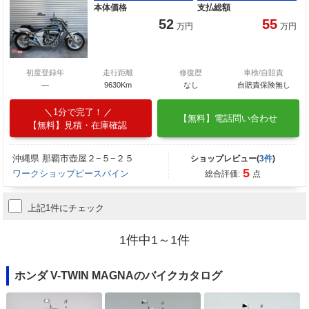
本体価格
支払総額
52
55
万円
万円
初度登録年
走行距離
修復歴
車検/自賠責
―
9630Km
なし
自賠責保険無し
1分で完了！
【無料】電話問い合わせ
【無料】見積・在庫確認
沖縄県 那覇市壺屋２−５−２５
ショップレビュー(
3件
)
5
ワークショップピースパイン
総合評価:
点
上記1件にチェック
1件中1～1件
ホンダ V-TWIN MAGNAのバイクカタログ