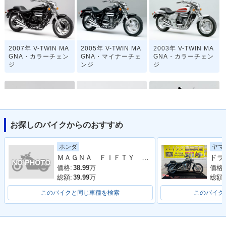
2007年 V-TWIN MA
2005年 V-TWIN MA
2003年 V-TWIN MA
GNA・カラーチェン
GNA・マイナーチェ
GNA・カラーチェン
ジ
ンジ
ジ
お探しのバイクからのおすすめ
2001年 V-TWIN MA
1999年 V-TWIN MA
1997年 V-TWIN MA
ホンダ
ヤマ
GNA・カラーチェン
GNA・マイナーチェ
GNA S Special Edit
ＭＡＧＮＡ ＦＩＦＴＹ ２００１年モデル 純正車両
ジ
ンジ
ion・特別・限定仕
様
価格:
38.99
万
価格:
総額:
39.99
万
総額:
このバイクと同じ車種を検索
このバイク