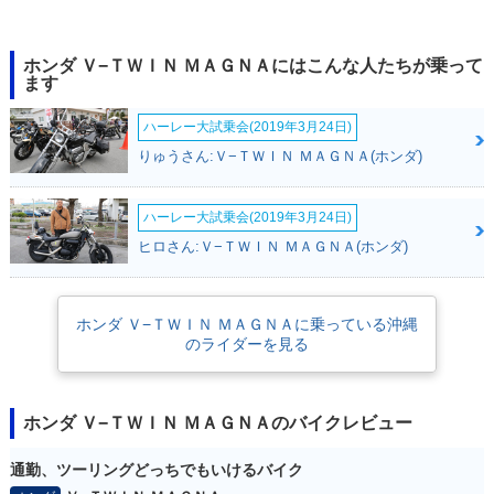
1997年 V-TWIN MA
1997年 V-TWIN MA
1996年 V-TWIN MA
GNA S・マイナーチ
GNA・マイナーチェ
GNA S・追加
ホンダ Ｖ−ＴＷＩＮ ＭＡＧＮＡにはこんな人たちが乗って
ェンジ
ンジ
ます
ハーレー大試乗会(2019年3月24日)
りゅうさん:Ｖ−ＴＷＩＮ ＭＡＧＮＡ(ホンダ)
ハーレー大試乗会(2019年3月24日)
1995年 V-TWIN MA
1994年 V-TWIN MA
ヒロさん:Ｖ−ＴＷＩＮ ＭＡＧＮＡ(ホンダ)
GNA・カラーチェン
GNA・新登場
ジ
ホンダ Ｖ−ＴＷＩＮ ＭＡＧＮＡに乗っている沖縄
のライダーを見る
ホンダ Ｖ−ＴＷＩＮ ＭＡＧＮＡのバイクレビュー
通勤、ツーリングどっちでもいけるバイク