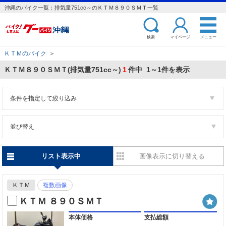
沖縄のバイク一覧：排気量751cc～のＫＴＭ８９０ＳＭＴ一覧
検索
マイページ
メニュー
ＫＴＭのバイク
＞
ＫＴＭ８９０ＳＭＴ(排気量751cc～)
1
件中 1～1件を表示
条件を指定して絞り込み
並び替え
リスト表示中
画像表示に切り替える
ＫＴＭ
複数画像
ＫＴＭ ８９０ＳＭＴ
本体価格
支払総額