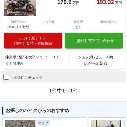
179.9
193.32
万円
万円
初度登録年
走行距離
修復歴
車検/自賠責
新車(注文販売)
―
なし
―
1分で完了！
【無料】電話問い合わせ
【無料】見積・在庫確認
沖縄県 浦添市大平２１−１ １Ｆ
ショップレビュー(
4件
)
5
ＫＴＭ沖縄
総合評価:
点
上記1件にチェック
1件中1～1件
お探しのバイクからのおすすめ
ホンダ