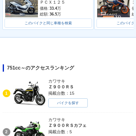
ＰＣＸ１２５
３
価格:
33.4
万
価
総額:
36.5
万
総
このバイクと同じ車種を検索
このバイク
751cc～のアクセスランキング
カワサキ
Ｚ９００ＲＳ
1
掲載台数：15
バイクを探す
カワサキ
Ｚ９００ＲＳカフェ
2
掲載台数：5