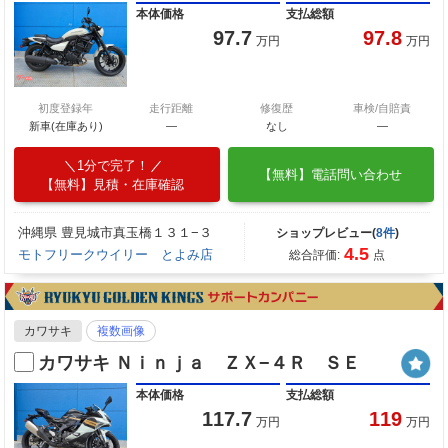
本体価格
支払総額
97.7
97.8
万円
万円
初度登録年
走行距離
修復歴
車検/自賠責
新車(在庫あり)
―
なし
―
1分で完了！
【無料】電話問い合わせ
【無料】見積・在庫確認
沖縄県 豊見城市真玉橋１３１−３
ショップレビュー(
8件
)
4.5
モトフリークウイリー とよみ店
総合評価:
点
カワサキ
複数画像
カワサキ Ｎｉｎｊａ ＺＸ−４Ｒ ＳＥ
本体価格
支払総額
117.7
119
万円
万円