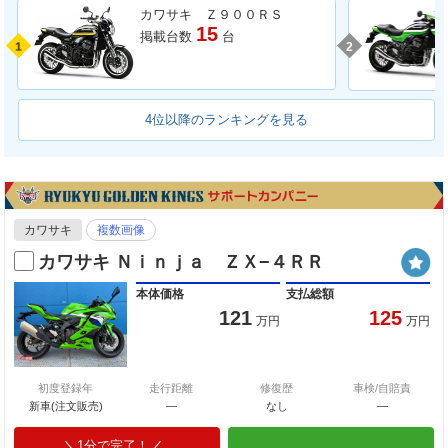
カワサキ Ｚ９００ＲＳ
15
掲載台数
台
1
2
4位以降のランキングを見る
カワサキ
複数画像
カワサキ Ｎｉｎｊａ ＺＸ−４ＲＲ
本体価格
支払総額
121
125
万円
万円
初度登録年
走行距離
修復歴
車検/自賠責
新車(注文販売)
―
なし
―
1分で完了！