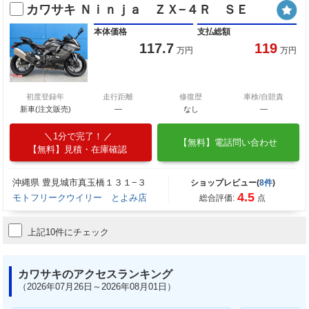
カワサキ Ｎｉｎｊａ ＺＸ−４Ｒ ＳＥ
本体価格
支払総額
117.7
119
万円
万円
初度登録年
走行距離
修復歴
車検/自賠責
新車(注文販売)
―
なし
―
1分で完了！
【無料】電話問い合わせ
【無料】見積・在庫確認
沖縄県 豊見城市真玉橋１３１−３
ショップレビュー(
8件
)
4.5
モトフリークウイリー とよみ店
総合評価:
点
上記10件にチェック
カワサキのアクセスランキング
（2026年07月26日～2026年08月01日）