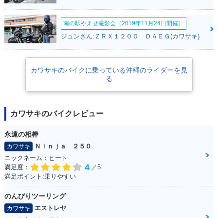
南の駅やえせ撮影会（2019年11月24日開催）
ジュンさん:ＺＲＸ１２００ ＤＡＥＧ(カワサキ)
カワサキのバイクに乗っている沖縄のライダーを見
る
カワサキのバイクレビュー
永遠の相棒
Ｎｉｎｊａ ２５０
カワサキ
ニックネーム：ヒート
4
満足度：
／5
満足ポイント:乗りやすい
のんびりツーリング
エストレヤ
カワサキ