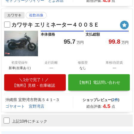
4.5
モトフリークウイリー とよみ店
総合評価:
点
カワサキ
複数画像
カワサキ エリミネーター４００ＳＥ
本体価格
支払総額
95.7
99.8
万円
万円
初度登録年
走行距離
修復歴
車検/自賠責
新車(在庫あり)
―
なし
―
1分で完了！
【無料】電話問い合わせ
【無料】見積・在庫確認
沖縄県 宜野湾市野嵩５４１−３
ショップレビュー(
2件
)
4.5
ゴヤオート 宜野湾店
総合評価:
点
上記10件にチェック