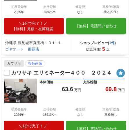
初度登録年
走行距離
修復歴
車検/自賠責
2025年
8792Km
なし
検2027/12
1分で完了！
【無料】電話問い合わせ
【無料】見積・在庫確認
沖縄県 豊見城市真玉橋１３１−１
ショップレビュー(
1件
)
5
ゴヤオート 那覇店
総合評価:
点
カワサキ
複数画像
カワサキ エリミネーター４００ ２０２４
本体価格
支払総額
63.6
69.8
万円
万円
初度登録年
走行距離
修復歴
車検/自賠責
2024年
18913Km
なし
車検無し
1分で完了！
【無料】電話問い合わせ