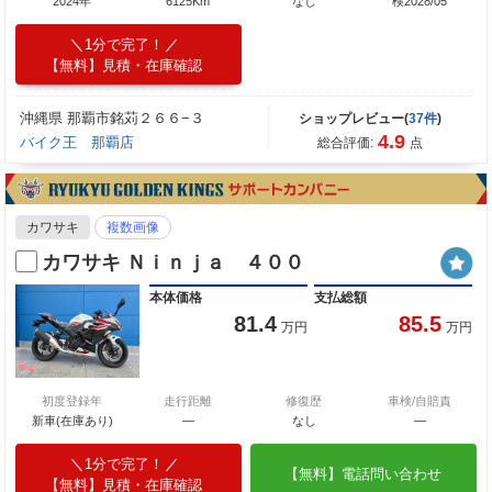
2024年
6125Km
なし
検2028/05
1分で完了！
【無料】見積・在庫確認
沖縄県 那覇市銘苅２６６−３
ショップレビュー(
37件
)
4.9
バイク王 那覇店
総合評価:
点
カワサキ
複数画像
カワサキ Ｎｉｎｊａ ４００
本体価格
支払総額
81.4
85.5
万円
万円
初度登録年
走行距離
修復歴
車検/自賠責
新車(在庫あり)
―
なし
―
1分で完了！
【無料】電話問い合わせ
【無料】見積・在庫確認