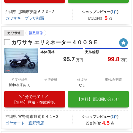
沖縄県 那覇市安謝６３０−３
ショップレビュー(
1件
)
5
カワサキ プラザ那覇
総合評価:
点
カワサキ
複数画像
カワサキ エリミネーター４００ＳＥ
本体価格
支払総額
95.7
99.8
万円
万円
初度登録年
走行距離
修復歴
車検/自賠責
新車(在庫あり)
―
なし
―
1分で完了！
【無料】電話問い合わせ
【無料】見積・在庫確認
沖縄県 宜野湾市野嵩５４１−３
ショップレビュー(
2件
)
4.5
ゴヤオート 宜野湾店
総合評価:
点