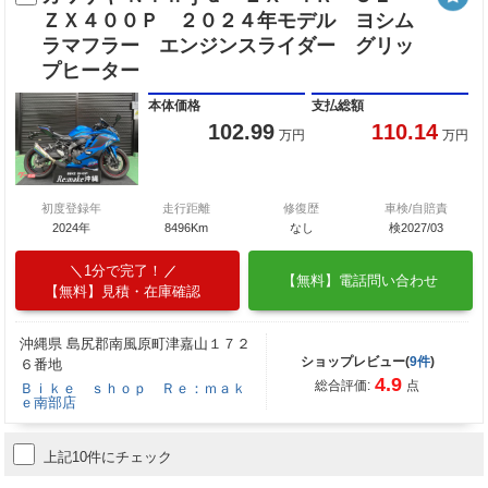
ＺＸ４００Ｐ ２０２４年モデル ヨシム
ラマフラー エンジンスライダー グリッ
プヒーター
本体価格
支払総額
102.99
110.14
万円
万円
初度登録年
走行距離
修復歴
車検/自賠責
2024年
8496Km
なし
検2027/03
1分で完了！
【無料】電話問い合わせ
【無料】見積・在庫確認
沖縄県 島尻郡南風原町津嘉山１７２
ショップレビュー(
9件
)
６番地
4.9
総合評価:
点
Ｂｉｋｅ ｓｈｏｐ Ｒｅ：ｍａｋ
ｅ南部店
上記10件にチェック