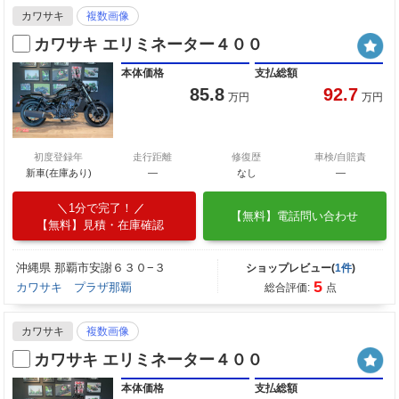
カワサキ
複数画像
カワサキ エリミネーター４００
本体価格
支払総額
85.8
92.7
万円
万円
初度登録年
走行距離
修復歴
車検/自賠責
新車(在庫あり)
―
なし
―
1分で完了！
【無料】電話問い合わせ
【無料】見積・在庫確認
沖縄県 那覇市安謝６３０−３
ショップレビュー(
1件
)
5
カワサキ プラザ那覇
総合評価:
点
カワサキ
複数画像
カワサキ エリミネーター４００
本体価格
支払総額