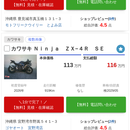
【無料】電話問い合わせ
【無料】見積・在庫確認
沖縄県 豊見城市真玉橋１３１−３
ショップレビュー(
8件
)
4.5
モトフリークウイリー とよみ店
総合評価:
点
カワサキ
複数画像
カワサキ Ｎｉｎｊａ ＺＸ−４Ｒ ＳＥ
本体価格
支払総額
113
116
万円
万円
初度登録年
走行距離
修復歴
車検/自賠責
2026年
919Km
なし
検2029/05
1分で完了！
【無料】電話問い合わせ
【無料】見積・在庫確認
沖縄県 宜野湾市野嵩５４１−３
ショップレビュー(
2件
)
4.5
ゴヤオート 宜野湾店
総合評価:
点