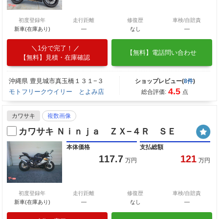
初度登録年
走行距離
修復歴
車検/自賠責
新車(在庫あり)
―
なし
―
1分で完了！
【無料】電話問い合わせ
【無料】見積・在庫確認
沖縄県 豊見城市真玉橋１３１−３
ショップレビュー(
8件
)
4.5
モトフリークウイリー とよみ店
総合評価:
点
カワサキ
複数画像
カワサキ Ｎｉｎｊａ ＺＸ−４Ｒ ＳＥ
本体価格
支払総額
117.7
121
万円
万円
初度登録年
走行距離
修復歴
車検/自賠責
新車(在庫あり)
―
なし
―