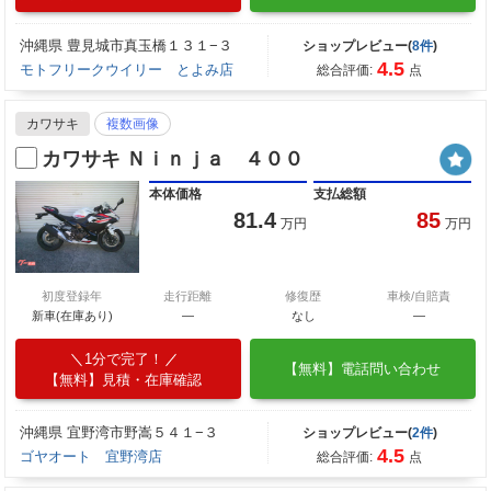
沖縄県 豊見城市真玉橋１３１−３
ショップレビュー(
8件
)
4.5
モトフリークウイリー とよみ店
総合評価:
点
カワサキ
複数画像
カワサキ Ｎｉｎｊａ ４００
本体価格
支払総額
81.4
85
万円
万円
初度登録年
走行距離
修復歴
車検/自賠責
新車(在庫あり)
―
なし
―
1分で完了！
【無料】電話問い合わせ
【無料】見積・在庫確認
沖縄県 宜野湾市野嵩５４１−３
ショップレビュー(
2件
)
4.5
ゴヤオート 宜野湾店
総合評価:
点