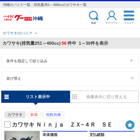
沖縄のバイク一覧：排気量251～400ccのカワサキ一覧
検索
マイページ
メニュー
カワサキのバイク
＞
カワサキ(排気量251～400cc)
56
件中 1～30件を表示
条件を指定して絞り込み
並び替え
リスト表示中
画像表示に切り替える
カワサキ
新着
複数画像
カワサキ Ｎｉｎｊａ ＺＸ−４Ｒ ＳＥ
本体価格
支払総額