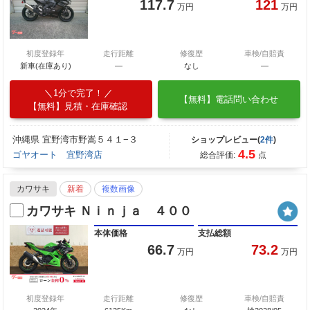
117.7
121
万円
万円
初度登録年
走行距離
修復歴
車検/自賠責
新車(在庫あり)
―
なし
―
1分で完了！
【無料】電話問い合わせ
【無料】見積・在庫確認
沖縄県 宜野湾市野嵩５４１−３
ショップレビュー(
2件
)
4.5
ゴヤオート 宜野湾店
総合評価:
点
カワサキ
新着
複数画像
カワサキ Ｎｉｎｊａ ４００
本体価格
支払総額
66.7
73.2
万円
万円
初度登録年
走行距離
修復歴
車検/自賠責