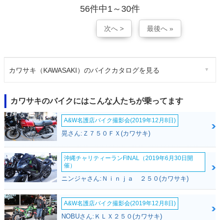
56件中1～30件
次へ >
最後へ »
カワサキ（KAWASAKI）のバイクカタログを見る
カワサキのバイクにはこんな人たちが乗ってます
A&W名護店バイク撮影会(2019年12月8日)
晃さん:Ｚ７５０ＦＸ(カワサキ)
沖縄チャリティーランFINAL（2019年6月30日開
催）
ニンジャさん:Ｎｉｎｊａ ２５０(カワサキ)
A&W名護店バイク撮影会(2019年12月8日)
NOBUさん:ＫＬＸ２５０(カワサキ)