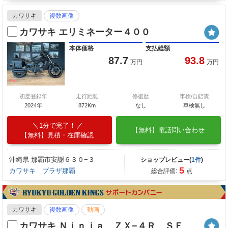
カワサキ
複数画像
カワサキ エリミネーター４００
本体価格
支払総額
87.7
93.8
万円
万円
初度登録年
走行距離
修復歴
車検/自賠責
2024年
872Km
なし
車検無し
1分で完了！
【無料】電話問い合わせ
【無料】見積・在庫確認
沖縄県 那覇市安謝６３０−３
ショップレビュー(
1件
)
5
カワサキ プラザ那覇
総合評価:
点
カワサキ
複数画像
動画
カワサキ Ｎｉｎｊａ ＺＸ−４Ｒ ＳＥ