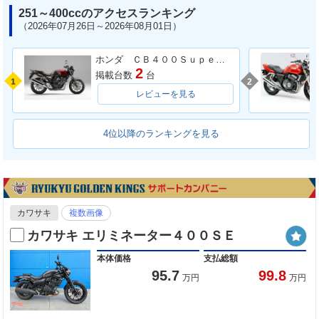
251～400ccのアクセスランキング
（2026年07月26日～2026年08月01日）
ホンダ ＣＢ４００Ｓｕｐｅｒ Ｆｏｕｒ ＶＴＥＣ ＳＰＥＣ３
2
掲載台数
台
1
2
レビューを見る
4位以降のランキングを見る
カワサキ
複数画像
カワサキ エリミネーター４００ＳＥ
本体価格
支払総額
95.7
99.8
万円
万円