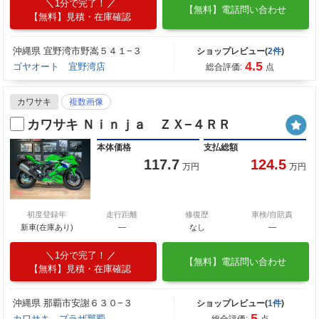
1分で完了！
【無料】電話問い合わせ
【無料】見積・在庫確認
沖縄県 宜野湾市野嵩５４１−３
ショップレビュー(
2件
)
4.5
ゴヤオート 宜野湾店
総合評価:
点
カワサキ
複数画像
カワサキ Ｎｉｎｊａ ＺＸ−４ＲＲ
本体価格
支払総額
117.7
124.5
万円
万円
初度登録年
走行距離
修復歴
車検/自賠責
新車(在庫あり)
―
なし
―
1分で完了！
【無料】電話問い合わせ
【無料】見積・在庫確認
沖縄県 那覇市安謝６３０−３
ショップレビュー(
1件
)
5
カワサキ プラザ那覇
総合評価:
点