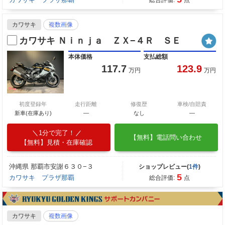
カワサキ
複数画像
カワサキ Ｎｉｎｊａ ＺＸ−４Ｒ ＳＥ
本体価格
支払総額
117.7
123.9
万円
万円
初度登録年
走行距離
修復歴
車検/自賠責
新車(在庫あり)
―
なし
―
1分で完了！
【無料】電話問い合わせ
【無料】見積・在庫確認
沖縄県 那覇市安謝６３０−３
ショップレビュー(
1件
)
5
カワサキ プラザ那覇
総合評価:
点
カワサキ
複数画像