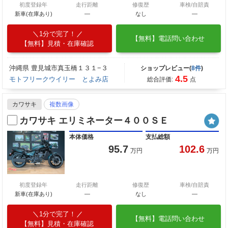
初度登録年
走行距離
修復歴
車検/自賠責
新車(在庫あり)
―
なし
―
1分で完了！
【無料】電話問い合わせ
【無料】見積・在庫確認
沖縄県 豊見城市真玉橋１３１−３
ショップレビュー(
8件
)
4.5
モトフリークウイリー とよみ店
総合評価:
点
カワサキ
複数画像
カワサキ エリミネーター４００ＳＥ
本体価格
支払総額
95.7
102.6
万円
万円
初度登録年
走行距離
修復歴
車検/自賠責
新車(在庫あり)
―
なし
―
1分で完了！
【無料】電話問い合わせ
【無料】見積・在庫確認