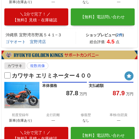
新車(在庫あり)
―
なし
―
1分で完了！
【無料】電話問い合わせ
【無料】見積・在庫確認
沖縄県 宜野湾市野嵩５４１−３
ショップレビュー(
2件
)
4.5
ゴヤオート 宜野湾店
総合評価:
点
カワサキ
複数画像
カワサキ エリミネーター４００
本体価格
支払総額
87.8
87.9
万円
万円
初度登録年
走行距離
修復歴
車検/自賠責
新車(在庫あり)
―
なし
―
1分で完了！
【無料】電話問い合わせ
【無料】見積・在庫確認