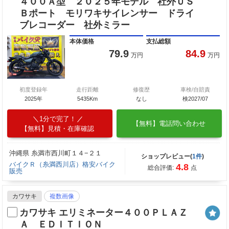
４００Ａ型 ２０２５年モデル 社外ＵＳ
Ｂポート モリワキサイレンサー ドライ
ブレコーダー 社外ミラー
本体価格
支払総額
79.9
84.9
万円
万円
初度登録年
走行距離
修復歴
車検/自賠責
2025年
5435Km
なし
検2027/07
1分で完了！
【無料】電話問い合わせ
【無料】見積・在庫確認
沖縄県 糸満市西川町１４−２１
ショップレビュー(
1件
)
バイクＲ（糸満西川店）格安バイク
4.8
総合評価:
点
販売
カワサキ
複数画像
カワサキ エリミネーター４００ＰＬＡＺ
Ａ ＥＤＩＴＩＯＮ