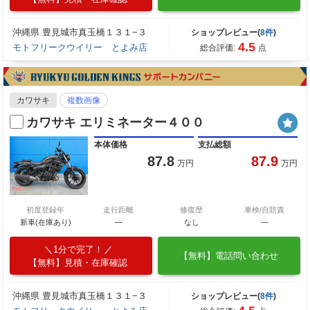
沖縄県 豊見城市真玉橋１３１−３
ショップレビュー(
8件
)
4.5
モトフリークウイリー とよみ店
総合評価:
点
カワサキ
複数画像
カワサキ エリミネーター４００
本体価格
支払総額
87.8
87.9
万円
万円
初度登録年
走行距離
修復歴
車検/自賠責
新車(在庫あり)
―
なし
―
1分で完了！
【無料】電話問い合わせ
【無料】見積・在庫確認
沖縄県 豊見城市真玉橋１３１−３
ショップレビュー(
8件
)