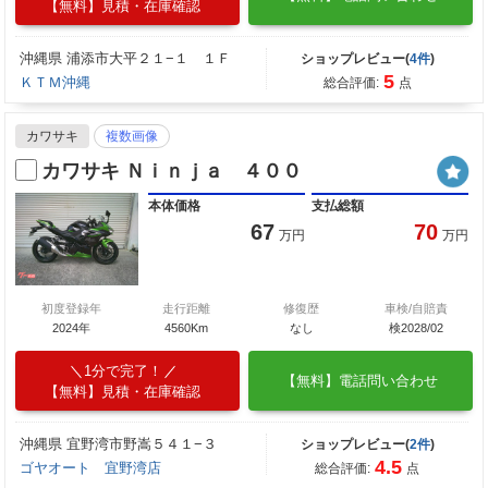
【無料】見積・在庫確認
沖縄県 浦添市大平２１−１ １Ｆ
ショップレビュー(
4件
)
5
ＫＴＭ沖縄
総合評価:
点
カワサキ
複数画像
カワサキ Ｎｉｎｊａ ４００
本体価格
支払総額
67
70
万円
万円
初度登録年
走行距離
修復歴
車検/自賠責
2024年
4560Km
なし
検2028/02
1分で完了！
【無料】電話問い合わせ
【無料】見積・在庫確認
沖縄県 宜野湾市野嵩５４１−３
ショップレビュー(
2件
)
4.5
ゴヤオート 宜野湾店
総合評価:
点