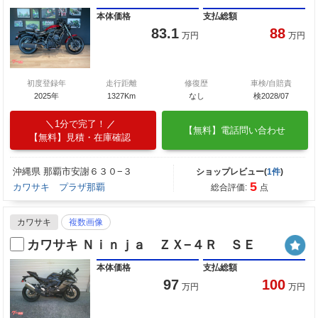
本体価格
支払総額
83.1
88
万円
万円
初度登録年
走行距離
修復歴
車検/自賠責
2025年
1327Km
なし
検2028/07
1分で完了！
【無料】電話問い合わせ
【無料】見積・在庫確認
沖縄県 那覇市安謝６３０−３
ショップレビュー(
1件
)
5
カワサキ プラザ那覇
総合評価:
点
カワサキ
複数画像
カワサキ Ｎｉｎｊａ ＺＸ−４Ｒ ＳＥ
本体価格
支払総額
97
100
万円
万円