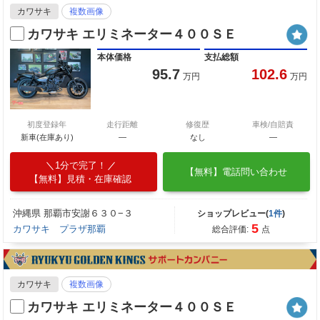
カワサキ
複数画像
カワサキ エリミネーター４００ＳＥ
本体価格
支払総額
95.7
102.6
万円
万円
初度登録年
走行距離
修復歴
車検/自賠責
新車(在庫あり)
―
なし
―
1分で完了！
【無料】電話問い合わせ
【無料】見積・在庫確認
沖縄県 那覇市安謝６３０−３
ショップレビュー(
1件
)
5
カワサキ プラザ那覇
総合評価:
点
カワサキ
複数画像
カワサキ エリミネーター４００ＳＥ