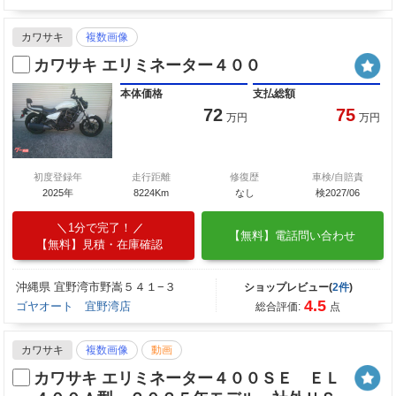
カワサキ
複数画像
カワサキ エリミネーター４００
本体価格
支払総額
72
75
万円
万円
初度登録年
走行距離
修復歴
車検/自賠責
2025年
8224Km
なし
検2027/06
1分で完了！
【無料】電話問い合わせ
【無料】見積・在庫確認
沖縄県 宜野湾市野嵩５４１−３
ショップレビュー(
2件
)
4.5
ゴヤオート 宜野湾店
総合評価:
点
カワサキ
複数画像
動画
カワサキ エリミネーター４００ＳＥ ＥＬ