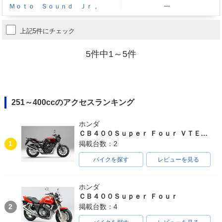
Ｍｏｔｏ Ｓｏｕｎｄ Ｊｒ，
―
上記5件にチェック
5件中1～5件
251～400ccのアクセスランキング
ホンダ
ＣＢ４００Ｓｕｐｅｒ Ｆｏｕｒ ＶＴＥＣ ＳＰＥＣ３
1
掲載台数：2
バイクを探す
レビューを見る
ホンダ
ＣＢ４００Ｓｕｐｅｒ Ｆｏｕｒ
2
掲載台数：4