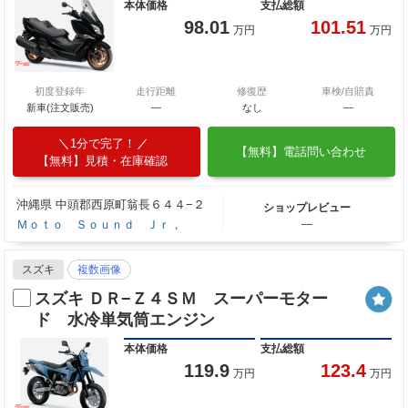
本体価格
支払総額
98.01
101.51
万円
万円
初度登録年
走行距離
修復歴
車検/自賠責
新車(注文販売)
―
なし
―
1分で完了！
【無料】電話問い合わせ
【無料】見積・在庫確認
沖縄県 中頭郡西原町翁長６４４−２
ショップレビュー
Ｍｏｔｏ Ｓｏｕｎｄ Ｊｒ，
―
スズキ
複数画像
スズキ ＤＲ−Ｚ４ＳＭ スーパーモター
ド 水冷単気筒エンジン
本体価格
支払総額
119.9
123.4
万円
万円