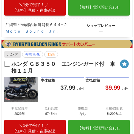
1分で完了！
【無料】電話問い合わせ
【無料】見積・在庫確認
沖縄県 中頭郡西原町翁長６４４−２
ショップレビュー
Ｍｏｔｏ Ｓｏｕｎｄ Ｊｒ，
―
ホンダ
複数画像
動画
ホンダ ＧＢ３５０ エンジンガード付 車
検１１月
本体価格
支払総額
37.99
39.99
万円
万円
初度登録年
走行距離
修復歴
車検/自賠責
2021年
6747Km
なし
検2026/11
1分で完了！
【無料】電話問い合わせ
【無料】見積・在庫確認