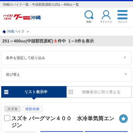
沖縄のバイク一覧：中頭郡西原町の251～400cc一覧
検索
マイページ
メニュー
沖縄バイク
＞
251～400cc(中頭郡西原町)
5
件中 1～5件を表示
条件を指定して絞り込み
並び替え
リスト表示中
画像表示に切り替える
スズキ
複数画像
スズキ バーグマン４００ 水冷単気筒エン
ジン