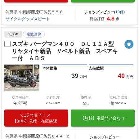
沖縄県 中頭郡西原町翁長５５８
ショップレビュー(
19件
)
4.8
サイクルグッズスピード
総合評価:
点
スズキ
複数画像
スズキ バーグマン４００ ＤＵ１１Ａ型
リヤタイヤ新品 Ｖベルト新品 スペアキ
ー付 ＡＢＳ
本体価格
支払総額
39
40
万円
万円
初度登録年
走行距離
修復歴
車検/自賠責
年式不明
29366Km
なし
検2028/04
1分で完了！
【無料】電話問い合わせ
【無料】見積・在庫確認
沖縄県 中頭郡西原町翁長６４４−２
ショップレビュー