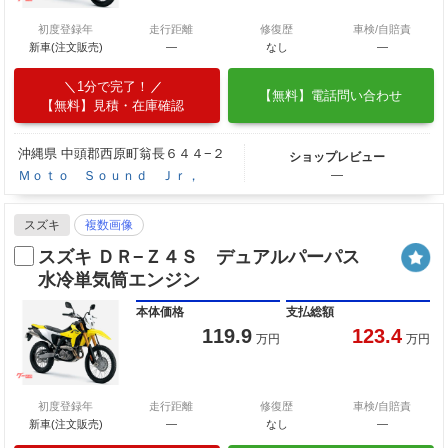
初度登録年
走行距離
修復歴
車検/自賠責
新車(注文販売)
―
なし
―
1分で完了！
【無料】電話問い合わせ
【無料】見積・在庫確認
沖縄県 中頭郡西原町翁長６４４−２
ショップレビュー
Ｍｏｔｏ Ｓｏｕｎｄ Ｊｒ，
―
スズキ
複数画像
スズキ ＤＲ−Ｚ４Ｓ デュアルパーパス
水冷単気筒エンジン
本体価格
支払総額
119.9
123.4
万円
万円
初度登録年
走行距離
修復歴
車検/自賠責
新車(注文販売)
―
なし
―