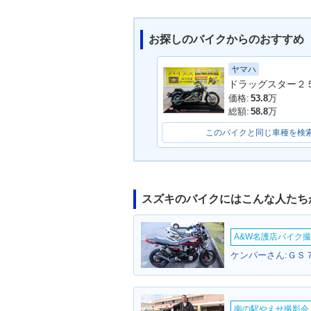
お探しのバイクからのおすすめ
ヤマハ
価格:
53.8
万
総額:
58.8
万
このバイクと同じ車種を検
スズキのバイクにはこんな人たち
A&W名護店バイク撮影
ケンパーさん:ＧＳ７
南の駅やえせ撮影会（