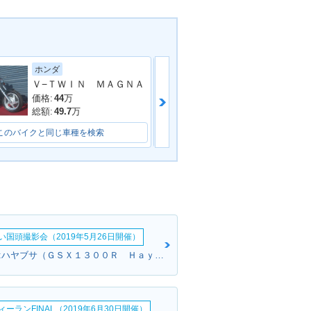
ホンダ
ホンダ
Ｖ−ＴＷＩＮ ＭＡＧＮＡ
価格:
54.8
万
価格:
44
万
総額:
59.8
万
総額:
49.7
万
このバイクと同じ車種を検索
このバイクと同じ車種を検索
い国頭撮影会（2019年5月26日開催）
ブラウンさん:ハヤブサ（ＧＳＸ１３００Ｒ Ｈａｙａｂｕｓａ）(スズキ)
ーランFINAL（2019年6月30日開催）