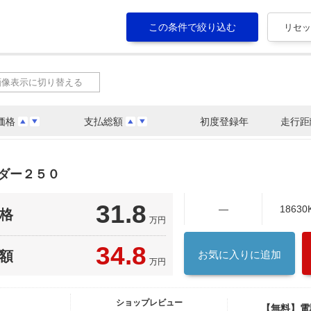
画像表示に切り替える
価格
支払総額
初度登録年
走行距
ダー２５０
31.8
―
18630
格
万円
34.8
額
お気に入りに追加
万円
ショップレビュー
【無料】電