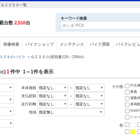
ズキＧＺ２５０一覧
キーワード検索
載台数
2,510
台
画像検索
バイクショップ
メンテナンス
バイク買取
バイクレビ
スズキのバイク
＞
ＧＺ２５０(排気量126～250cc)
c)
1
件中 1～1件を表示
中古
その他
本体価格
～
新着
支払総額
～
複数
走行距離
～
車両
Goo
地域
ショ
色