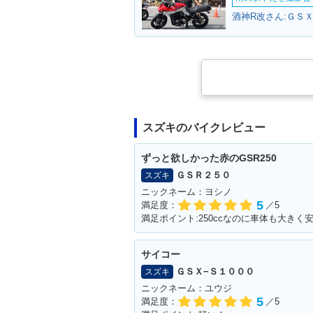
酒神R改さん:ＧＳＸ
スズキのバイクレビュー
ずっと欲しかった赤のGSR250
ＧＳＲ２５０
スズキ
ニックネーム：ヨシノ
5
満足度：
／5
サイコー
ＧＳＸ−Ｓ１０００
スズキ
ニックネーム：ユウジ
5
満足度：
／5