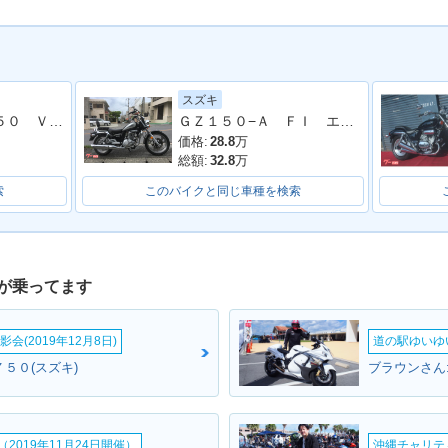
スズキ
ドラッグスター２５０ ＶＧ０５Ｊ型 ２００８年モデル 社外グリップ フロントウィンカー サイドバック
ＧＺ１５０−Ａ ＦＩ エンジンガード付
価格:
28.8
万
総額:
32.8
万
索
このバイクと同じ車種を検索
が乗ってます
会(2019年12月8日)
道の駅ゆいゆ
５０(スズキ)
2019年11月24日開催）
沖縄チャリティ