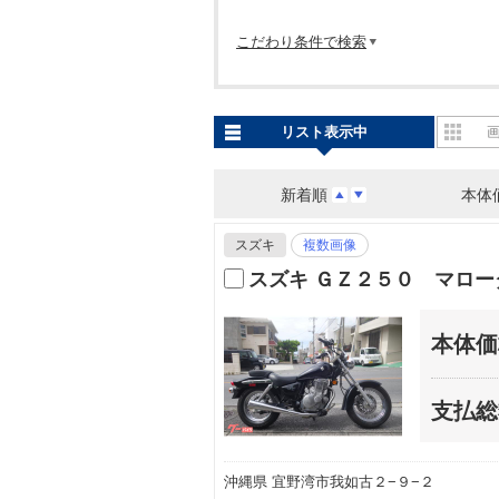
こだわり条件で検索
リスト表示中
新着順
本体
スズキ
複数画像
スズキ ＧＺ２５０ マロー
本体価
支払総
沖縄県 宜野湾市我如古２−９−２