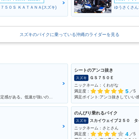
７５０Ｓ ＫＡＴＡＮＡ(スズキ)
ゆうさくさん
スズキのバイクに乗っている沖縄のライダーを見る
シートのアンコ抜き
ＧＳ７５０Ｅ
スズキ
ニックネーム：くわがな
5
満足度：
／5
満足ポイント:250ccなのに車体も大きく安定感がある。低速が強いのエンスト知らず。
のんびり乗れるバイク
スカイウェイブ２５０ タ
スズキ
ニックネーム：さとさん
4
満足度：
／5