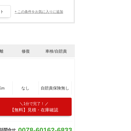
+ この条件をお気に入りに追加
離
修復
車検/自賠責
Km
なし
自賠責保険無し
1分で完了！
【無料】見積・在庫確認
0078-60162-6833
話問合せ