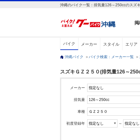
沖縄のバイク一覧：排気量126～250ccのス
掲
バイク
メーカー
スタイル
エリア
沖縄バイク
＞
バイク検索：メーカー一覧
＞
スズキＧＺ２５０(排気量126～250c
メーカー
排気量
車種
初度登録年
～