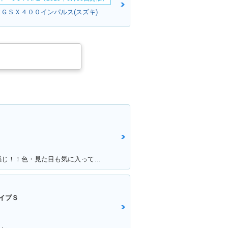
:ＧＳＸ４００インパルス(スズキ)
満足ポイント:アンコ抜きしていい感じ！！色・見た目も気に入っています！！！
イプＳ