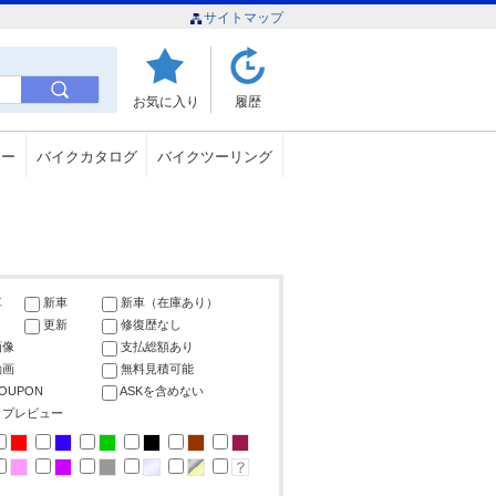
サイトマップ
お気に入り
履歴
ュー
バイクカタログ
バイクツーリング
車
新車
新車（在庫あり）
更新
修復歴なし
画像
支払総額あり
動画
無料見積可能
COUPON
ASKを含めない
ップレビュー