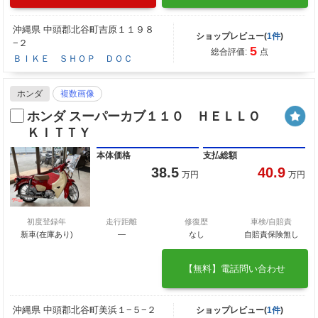
沖縄県 中頭郡北谷町吉原１１９８
ショップレビュー(
1件
)
−２
5
総合評価:
点
ＢＩＫＥ ＳＨＯＰ ＤＯＣ
ホンダ
複数画像
ホンダ スーパーカブ１１０ ＨＥＬＬＯ
ＫＩＴＴＹ
本体価格
支払総額
38.5
40.9
万円
万円
初度登録年
走行距離
修復歴
車検/自賠責
新車(在庫あり)
―
なし
自賠責保険無し
【無料】電話問い合わせ
沖縄県 中頭郡北谷町美浜１−５−２
ショップレビュー(
1件
)