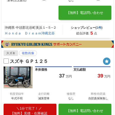
新車(注文販売)
―
なし
―
【無料】電話問い合わせ
沖縄県 中頭郡北谷町美浜１−５−２
ショップレビュー(
1件
)
5
Ｈｏｎｄａ Ｄｒｅａｍ沖縄北谷
総合評価:
点
スズキ
複数画像
スズキ ＧＰ１２５
本体価格
支払総額
37
39
万円
万円
初度登録年
走行距離
修復歴
車検/自賠責
年式不明
減算歴車
なし
自賠責保険無し
1分で完了！
【無料】電話問い合わせ
【無料】見積・在庫確認