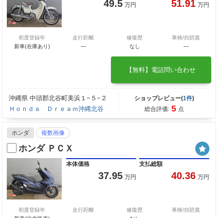
49.5
51.91
万円
万円
初度登録年
走行距離
修復歴
車検/自賠責
新車(在庫あり)
―
なし
―
【無料】電話問い合わせ
沖縄県 中頭郡北谷町美浜１−５−２
ショップレビュー(
1件
)
5
Ｈｏｎｄａ Ｄｒｅａｍ沖縄北谷
総合評価:
点
ホンダ
複数画像
ホンダ ＰＣＸ
本体価格
支払総額
37.95
40.36
万円
万円
初度登録年
走行距離
修復歴
車検/自賠責