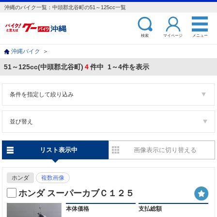
沖縄のバイク一覧：中頭郡北谷町の51～125cc一覧
検索
マイページ
メニュー
沖縄バイク
＞
51～125cc(中頭郡北谷町)
4
件中 1～4件を表示
条件を指定して絞り込み
並び替え
リスト表示中
画像表示に切り替える
ホンダ
複数画像
ホンダ スーパーカブＣ１２５
本体価格
支払総額