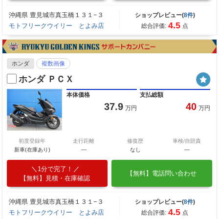
沖縄県 豊見城市真玉橋１３１−３
ショップレビュー(
8件
)
4.5
モトフリークウイリー とよみ店
総合評価:
点
ホンダ
複数画像
ホンダ ＰＣＸ
本体価格
支払総額
37.9
40
万円
万円
初度登録年
走行距離
修復歴
車検/自賠責
新車(在庫あり)
―
なし
―
1分で完了！
【無料】電話問い合わせ
【無料】見積・在庫確認
沖縄県 豊見城市真玉橋１３１−３
ショップレビュー(
8件
)
4.5
モトフリークウイリー とよみ店
総合評価:
点