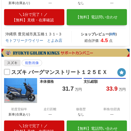
新車(在庫あり)
―
なし
―
1分で完了！
【無料】電話問い合わせ
【無料】見積・在庫確認
沖縄県 豊見城市真玉橋１３１−３
ショップレビュー(
8件
)
4.5
モトフリークウイリー とよみ店
総合評価:
点
スズキ
複数画像
スズキ バーグマンストリート１２５ＥＸ
本体価格
支払総額
31.7
33.9
万円
万円
初度登録年
走行距離
修復歴
車検/自賠責
新車(在庫あり)
―
なし
―
1分で完了！
【無料】電話問い合わせ