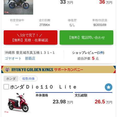
33
36
万円
万円
初度登録年
走行距離
修復歴
車検/自賠責
―
2735Km
なし
保2031/09
1分で完了！
【無料】電話問い合わせ
【無料】見積・在庫確認
沖縄県 豊見城市真玉橋１３１−１
ショップレビュー(
1件
)
5
ゴヤオート 那覇店
総合評価:
点
ホンダ
複数画像
ホンダ Ｄｉｏ１１０ Ｌｉｔｅ
本体価格
支払総額
23.98
26.5
万円
万円