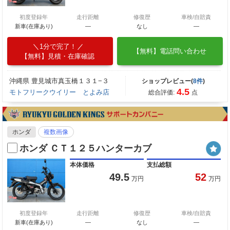
初度登録年
走行距離
修復歴
車検/自賠責
新車(在庫あり)
―
なし
―
1分で完了！
【無料】電話問い合わせ
【無料】見積・在庫確認
沖縄県 豊見城市真玉橋１３１−３
ショップレビュー(
8件
)
4.5
モトフリークウイリー とよみ店
総合評価:
点
ホンダ
複数画像
ホンダ ＣＴ１２５ハンターカブ
本体価格
支払総額
49.5
52
万円
万円
初度登録年
走行距離
修復歴
車検/自賠責
新車(在庫あり)
―
なし
―