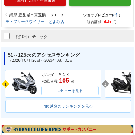
【無料】見積・在庫確認
沖縄県 豊見城市真玉橋１３１−３
ショップレビュー(
8件
)
4.5
モトフリークウイリー とよみ店
総合評価:
点
上記10件にチェック
51～125ccのアクセスランキング
（2026年07月26日～2026年08月01日）
ホンダ ＰＣＸ
105
掲載台数
台
1
2
レビューを見る
4位以降のランキングを見る