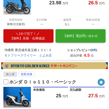
23.98
26.5
万円
万円
初度登録年
走行距離
修復歴
車検/自賠責
新車(注文販売)
―
なし
―
1分で完了！
【無料】電話問い合わせ
【無料】見積・在庫確認
沖縄県 豊見城市真玉橋１３１−３
ショップレビュー(
8件
)
4.5
モトフリークウイリー とよみ店
総合評価:
点
ホンダ
複数画像
ホンダ Ｄｉｏ１１０・ベーシック
本体価格
支払総額
25
27.5
万円
万円