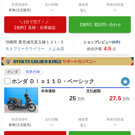
初度登録年
走行距離
修復歴
車検/自賠責
新車(注文販売)
―
なし
―
1分で完了！
【無料】電話問い合わせ
【無料】見積・在庫確認
沖縄県 豊見城市真玉橋１３１−３
ショップレビュー(
8件
)
4.5
モトフリークウイリー とよみ店
総合評価:
点
ホンダ
複数画像
ホンダ Ｄｉｏ１１０・ベーシック
本体価格
支払総額
25
27.5
万円
万円
初度登録年
走行距離
修復歴
車検/自賠責
新車(注文販売)
―
なし
―