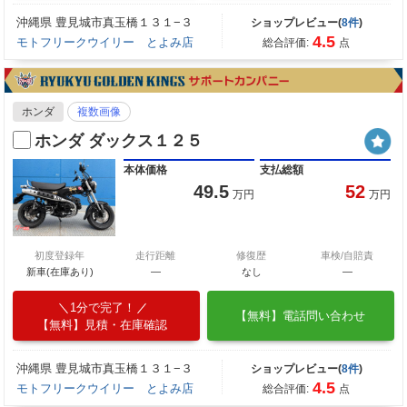
沖縄県 豊見城市真玉橋１３１−３
ショップレビュー(
8件
)
4.5
モトフリークウイリー とよみ店
総合評価:
点
ホンダ
複数画像
ホンダ ダックス１２５
本体価格
支払総額
49.5
52
万円
万円
初度登録年
走行距離
修復歴
車検/自賠責
新車(在庫あり)
―
なし
―
1分で完了！
【無料】電話問い合わせ
【無料】見積・在庫確認
沖縄県 豊見城市真玉橋１３１−３
ショップレビュー(
8件
)
4.5
モトフリークウイリー とよみ店
総合評価:
点