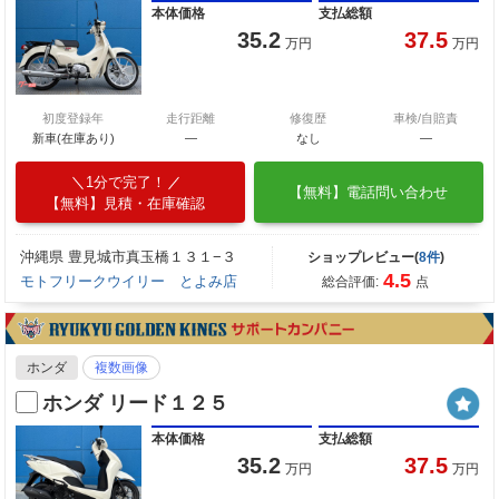
本体価格
支払総額
35.2
37.5
万円
万円
初度登録年
走行距離
修復歴
車検/自賠責
新車(在庫あり)
―
なし
―
1分で完了！
【無料】電話問い合わせ
【無料】見積・在庫確認
沖縄県 豊見城市真玉橋１３１−３
ショップレビュー(
8件
)
4.5
モトフリークウイリー とよみ店
総合評価:
点
ホンダ
複数画像
ホンダ リード１２５
本体価格
支払総額
35.2
37.5
万円
万円