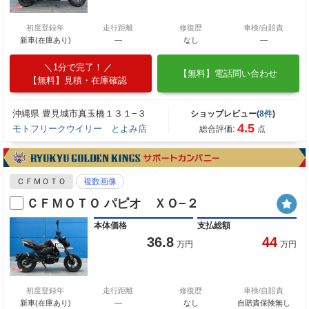
初度登録年
走行距離
修復歴
車検/自賠責
新車(在庫あり)
―
なし
―
1分で完了！
【無料】電話問い合わせ
【無料】見積・在庫確認
沖縄県 豊見城市真玉橋１３１−３
ショップレビュー(
8件
)
4.5
モトフリークウイリー とよみ店
総合評価:
点
ＣＦＭＯＴＯ
複数画像
ＣＦＭＯＴＯ パピオ ＸＯ−２
本体価格
支払総額
36.8
44
万円
万円
初度登録年
走行距離
修復歴
車検/自賠責
新車(在庫あり)
―
なし
自賠責保険無し