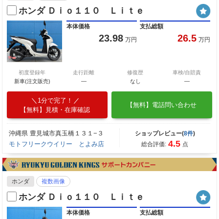
ホンダ Ｄｉｏ１１０ Ｌｉｔｅ
本体価格
支払総額
23.98
26.5
万円
万円
初度登録年
走行距離
修復歴
車検/自賠責
新車(注文販売)
―
なし
―
1分で完了！
【無料】電話問い合わせ
【無料】見積・在庫確認
沖縄県 豊見城市真玉橋１３１−３
ショップレビュー(
8件
)
4.5
モトフリークウイリー とよみ店
総合評価:
点
ホンダ
複数画像
ホンダ Ｄｉｏ１１０ Ｌｉｔｅ
本体価格
支払総額