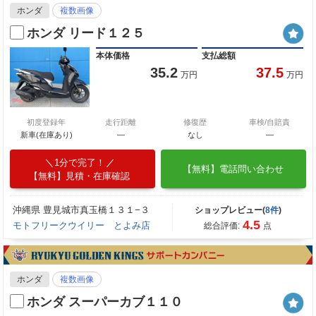
ホンダ
複数画像
ホンダ リード１２５
本体価格
支払総額
35.2
37.5
万円
万円
初度登録年
走行距離
修復歴
車検/自賠責
新車(在庫あり)
―
なし
―
1分で完了！
【無料】電話問い合わせ
【無料】見積・在庫確認
沖縄県 豊見城市真玉橋１３１−３
ショップレビュー(
8件
)
4.5
モトフリークウイリー とよみ店
総合評価:
点
ホンダ
複数画像
ホンダ スーパーカブ１１０