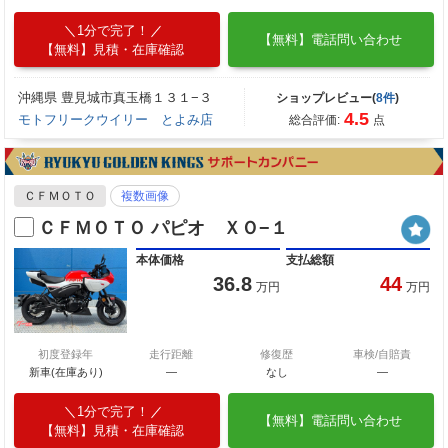
1分で完了！
【無料】電話問い合わせ
【無料】見積・在庫確認
沖縄県 豊見城市真玉橋１３１−３
ショップレビュー(
8件
)
4.5
モトフリークウイリー とよみ店
総合評価:
点
ＣＦＭＯＴＯ
複数画像
ＣＦＭＯＴＯ パピオ ＸＯ−１
本体価格
支払総額
36.8
44
万円
万円
初度登録年
走行距離
修復歴
車検/自賠責
新車(在庫あり)
―
なし
―
1分で完了！
【無料】電話問い合わせ
【無料】見積・在庫確認