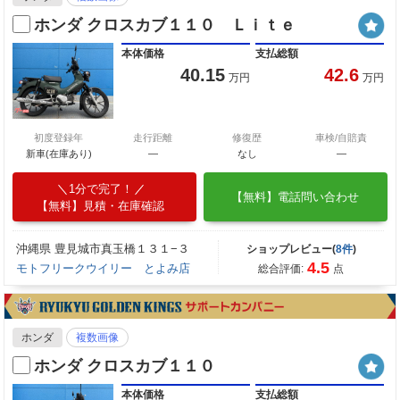
ホンダ クロスカブ１１０ Ｌｉｔｅ
本体価格
支払総額
40.15
42.6
万円
万円
初度登録年
走行距離
修復歴
車検/自賠責
新車(在庫あり)
―
なし
―
1分で完了！
【無料】電話問い合わせ
【無料】見積・在庫確認
沖縄県 豊見城市真玉橋１３１−３
ショップレビュー(
8件
)
4.5
モトフリークウイリー とよみ店
総合評価:
点
ホンダ
複数画像
ホンダ クロスカブ１１０
本体価格
支払総額