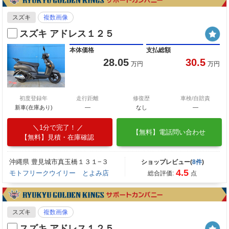
スズキ
複数画像
スズキ アドレス１２５
本体価格
支払総額
28.05
30.5
万円
万円
初度登録年
走行距離
修復歴
車検/自賠責
新車(在庫あり)
―
なし
―
1分で完了！
【無料】電話問い合わせ
【無料】見積・在庫確認
沖縄県 豊見城市真玉橋１３１−３
ショップレビュー(
8件
)
4.5
モトフリークウイリー とよみ店
総合評価:
点
スズキ
複数画像
スズキ アドレス１２５