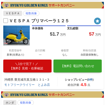
ＶＥＳＰＡ
複数画像
ＶＥＳＰＡ プリマベーラ１２５
本体価格
支払総額
51.7
57
万円
万円
初度登録年
走行距離
修復歴
車検/自賠責
新車(在庫あり)
―
なし
自賠責保険無し
1分で完了！
【無料】電話問い合わせ
【無料】見積・在庫確認
沖縄県 豊見城市真玉橋１３１−３
ショップレビュー(
8件
)
4.5
モトフリークウイリー とよみ店
総合評価:
点
ホンダ
複数画像