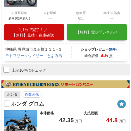
初度登録年
走行距離
修復歴
車検/自賠責
新車(在庫あり)
―
なし
―
1分で完了！
【無料】電話問い合わせ
【無料】見積・在庫確認
沖縄県 豊見城市真玉橋１３１−３
ショップレビュー(
8件
)
4.5
モトフリークウイリー とよみ店
総合評価:
点
上記10件にチェック
ホンダ
複数画像
ホンダ グロム
本体価格
支払総額
42.35
44.8
万円
万円