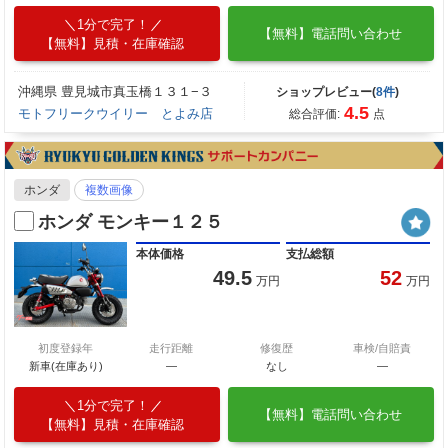
1分で完了！
【無料】電話問い合わせ
【無料】見積・在庫確認
沖縄県 豊見城市真玉橋１３１−３
ショップレビュー(
8件
)
4.5
モトフリークウイリー とよみ店
総合評価:
点
ホンダ
複数画像
ホンダ モンキー１２５
本体価格
支払総額
49.5
52
万円
万円
初度登録年
走行距離
修復歴
車検/自賠責
新車(在庫あり)
―
なし
―
1分で完了！
【無料】電話問い合わせ
【無料】見積・在庫確認