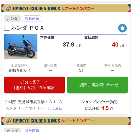
ホンダ
複数画像
ホンダ ＰＣＸ
本体価格
支払総額
37.9
40
万円
万円
初度登録年
走行距離
修復歴
車検/自賠責
新車(在庫あり)
―
なし
―
1分で完了！
【無料】電話問い合わせ
【無料】見積・在庫確認
沖縄県 豊見城市真玉橋１３１−３
ショップレビュー(
8件
)
4.5
モトフリークウイリー とよみ店
総合評価:
点
ホンダ
複数画像