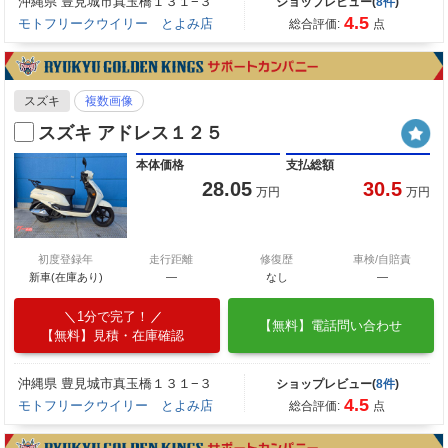
沖縄県 豊見城市真玉橋１３１−３
ショップレビュー(
8件
)
4.5
モトフリークウイリー とよみ店
総合評価:
点
スズキ
複数画像
スズキ アドレス１２５
本体価格
支払総額
28.05
30.5
万円
万円
初度登録年
走行距離
修復歴
車検/自賠責
新車(在庫あり)
―
なし
―
1分で完了！
【無料】電話問い合わせ
【無料】見積・在庫確認
沖縄県 豊見城市真玉橋１３１−３
ショップレビュー(
8件
)
4.5
モトフリークウイリー とよみ店
総合評価:
点