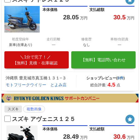
本体価格
支払総額
28.05
30.5
万円
万円
初度登録年
走行距離
修復歴
車検/自賠責
新車(在庫あり)
―
なし
―
1分で完了！
【無料】電話問い合わせ
【無料】見積・在庫確認
沖縄県 豊見城市真玉橋１３１−３
ショップレビュー(
8件
)
4.5
モトフリークウイリー とよみ店
総合評価:
点
スズキ
複数画像
スズキ アヴェニス１２５
本体価格
支払総額
28.49
30.6
万円
万円