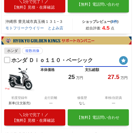
1分で完了！
【無料】電話問い合わせ
【無料】見積・在庫確認
沖縄県 豊見城市真玉橋１３１−３
ショップレビュー(
8件
)
4.5
モトフリークウイリー とよみ店
総合評価:
点
ホンダ
複数画像
ホンダ Ｄｉｏ１１０・ベーシック
本体価格
支払総額
25
27.5
万円
万円
初度登録年
走行距離
修復歴
車検/自賠責
新車(注文販売)
―
なし
―
1分で完了！
【無料】電話問い合わせ
【無料】見積・在庫確認