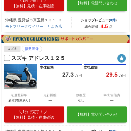
1分で完了！
【無料】電話問い合わせ
【無料】見積・在庫確認
沖縄県 豊見城市真玉橋１３１−３
ショップレビュー(
8件
)
4.5
モトフリークウイリー とよみ店
総合評価:
点
スズキ
複数画像
スズキ アドレス１２５
本体価格
支払総額
27.3
29.5
万円
万円
初度登録年
走行距離
修復歴
車検/自賠責
新車(在庫あり)
―
なし
―
1分で完了！
【無料】電話問い合わせ
【無料】見積・在庫確認