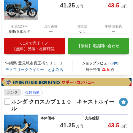
41.25
43.5
万円
万円
初度登録年
走行距離
修復歴
車検/自賠責
新車(在庫あり)
―
なし
―
1分で完了！
【無料】電話問い合わせ
【無料】見積・在庫確認
沖縄県 豊見城市真玉橋１３１−３
ショップレビュー(
8件
)
4.5
モトフリークウイリー とよみ店
総合評価:
点
ホンダ
複数画像
ホンダ クロスカブ１１０ キャストホイー
ル
本体価格
支払総額
41.25
43.5
万円
万円