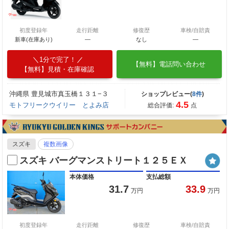
初度登録年
走行距離
修復歴
車検/自賠責
新車(在庫あり)
―
なし
―
1分で完了！
【無料】電話問い合わせ
【無料】見積・在庫確認
沖縄県 豊見城市真玉橋１３１−３
ショップレビュー(
8件
)
4.5
モトフリークウイリー とよみ店
総合評価:
点
スズキ
複数画像
スズキ バーグマンストリート１２５ＥＸ
本体価格
支払総額
31.7
33.9
万円
万円
初度登録年
走行距離
修復歴
車検/自賠責