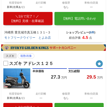
初度登録年
走行距離
修復歴
車検/自賠責
新車(在庫あり)
―
なし
―
1分で完了！
【無料】電話問い合わせ
【無料】見積・在庫確認
沖縄県 豊見城市真玉橋１３１−３
ショップレビュー(
8件
)
4.5
モトフリークウイリー とよみ店
総合評価:
点
スズキ
複数画像
スズキ アドレス１２５
本体価格
支払総額
27.3
29.5
万円
万円
初度登録年
走行距離
修復歴
車検/自賠責
新車(在庫あり)
―
なし
―