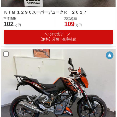
ＫＴＭ １２９０スーパーデュークＲ ２０１７
本体価格
支払総額
102
109
万円
万円
1分で完了！
【無料】見積・在庫確認