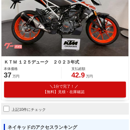
ＫＴＭ １２５デューク ２０２３年式
本体価格
支払総額
37
42.9
万円
万円
1分で完了！
【無料】見積・在庫確認
上記10件にチェック
ネイキッドのアクセスランキング