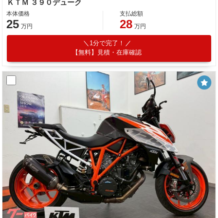
ＫＴＭ ３９０デューク
本体価格
支払総額
25
28
万円
万円
1分で完了！
【無料】見積・在庫確認