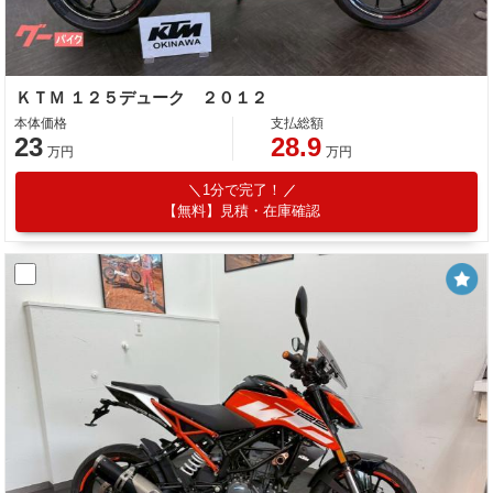
ＫＴＭ １２５デューク ２０１２
本体価格
支払総額
23
28.9
万円
万円
1分で完了！
【無料】見積・在庫確認