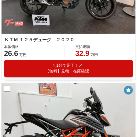
ＫＴＭ １２５デューク ２０２０
本体価格
支払総額
26.6
32.9
万円
万円
1分で完了！
【無料】見積・在庫確認