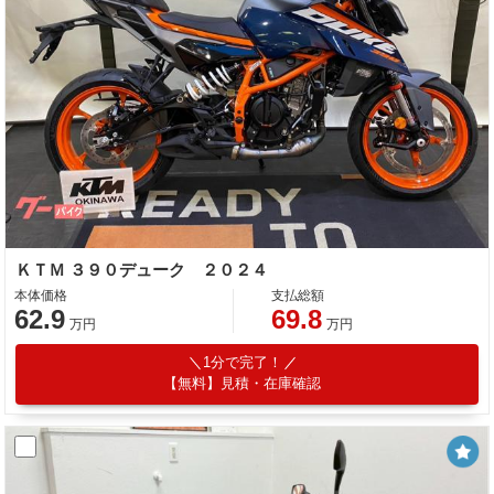
ＫＴＭ ３９０デューク ２０２４
本体価格
支払総額
62.9
69.8
万円
万円
1分で完了！
【無料】見積・在庫確認