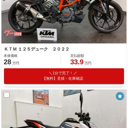
ＫＴＭ １２５デューク ２０２２
本体価格
支払総額
28
33.9
万円
万円
1分で完了！
【無料】見積・在庫確認