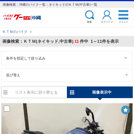
画像検索：沖縄のバイク一覧：ネイキッドのＫＴＭ(中古車)一覧
検索
マイページ
メニュー
ＫＴＭのバイク
＞
画像検索：ＫＴＭ(ネイキッド,中古車)
11
件中 1～11件を表示
条件を指定して絞り込み
並び替え
リスト表示に切り替える
画像表示中