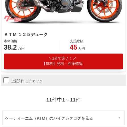
ＫＴＭ １２５デューク
本体価格
支払総額
38.2
45
万円
万円
1分で完了！
【無料】見積・在庫確認
上記1件にチェック
11件中1～11件
ケーティーエム（KTM）のバイクカタログを見る