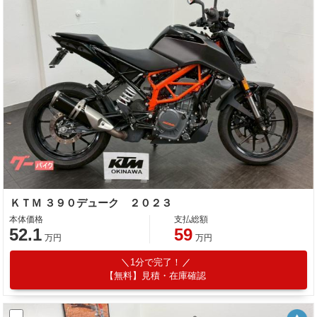
ＫＴＭ ３９０デューク ２０２３
本体価格
支払総額
52.1
59
万円
万円
1分で完了！
【無料】見積・在庫確認