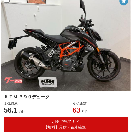
ＫＴＭ ３９０デューク
本体価格
支払総額
56.1
63
万円
万円
1分で完了！
【無料】見積・在庫確認