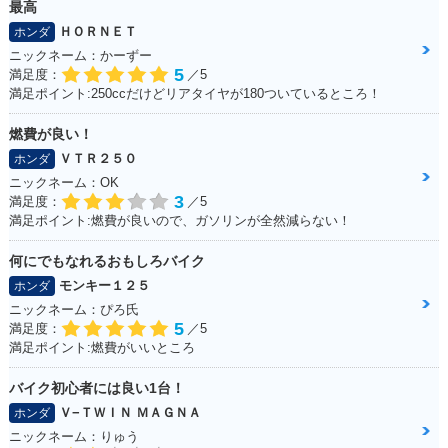
最高
ＨＯＲＮＥＴ
ホンダ
ニックネーム：かーずー
5
満足度：
／5
満足ポイント:250ccだけどリアタイヤが180ついているところ！
燃費が良い！
ＶＴＲ２５０
ホンダ
ニックネーム：OK
3
満足度：
／5
満足ポイント:燃費が良いので、ガソリンが全然減らない！
何にでもなれるおもしろバイク
モンキー１２５
ホンダ
ニックネーム：ぴろ氏
5
満足度：
／5
満足ポイント:燃費がいいところ
バイク初心者には良い1台！
Ｖ−ＴＷＩＮ ＭＡＧＮＡ
ホンダ
ニックネーム：りゅう