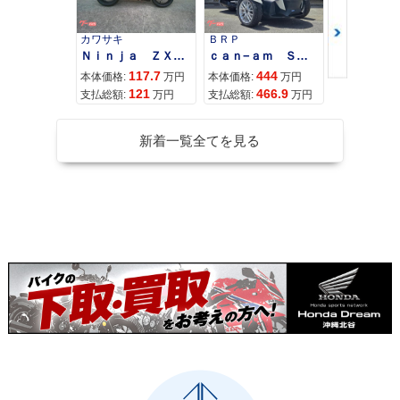
カワサキ
ＢＲＰ
スズキ
Ｎｉｎｊａ ＺＸ−４Ｒ ＳＥ
ｃａｎ−ａｍ ＳＰＹＤＥＲ ＲＴ ＬＩＭＩＴＥＤ
117.7
444
68
本体価格:
万円
本体価格:
万円
本体価格:
121
466.9
72
支払総額:
万円
支払総額:
万円
支払総額:
新着一覧全てを見る