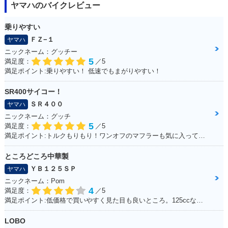
ヤマハのバイクレビュー
乗りやすい
ＦＺ−１
ヤマハ
ニックネーム：グッチー
5
満足度：
／5
満足ポイント:乗りやすい！ 低速でもまがりやすい！
SR400サイコー！
ＳＲ４００
ヤマハ
ニックネーム：グッチ
5
満足度：
／5
満足ポイント:トルクもりもり！ワンオフのマフラーも気に入ってます！
ところどころ中華製
ＹＢ１２５ＳＰ
ヤマハ
ニックネーム：Pom
4
満足度：
／5
満足ポイント:低価格で買いやすく見た目も良いところ。125ccなので扱いやすい。
LOBO