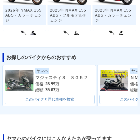
2026年 NMAX 155
2025年 NMAX 155
2023年 NMAX 155
ABS・カラーチェン
ABS・フルモデルチ
ABS・カラーチェン
ジ
ェンジ
ジ
お探しのバイクからのおすすめ
2022年 NMAX 155
2021年 NMAX 155
2020年 NMAX 155
ヤマハ
ヤマ
ABS・フルモデルチ
ABS
ABS・カラーチェン
マジェスティＳ ＳＧ５２Ｊ 最終２０２０年モデル 純正ロングスクリーン ブラックメタリックＸ
ェンジ
ジ
価格:
28.99
万
価格:
総額:
35.63
万
総額:
このバイクと同じ車種を検索
このバイク
2019年 NMAX 155
2018年 NMAX 155
2017年 NMAX 155
ABS・カラーチェン
ABS・カラーチェン
ABS・新登場
ジ
ジ
ヤマハのバイクにはこんな人たちが乗ってます