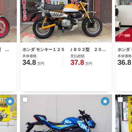
スズキ ＧＳＸ−Ｓ１２５ ＤＬ３２Ｂ型 ２０１９年モデル ＡＢＳ フェンダーレス 社外フェンダー レバー
ホンダ モンキー１２５ ＪＢ０２型 ２０１９年モデル 社外グリップヒーター リアキャリア ブロックタイヤ
本体価格
支払総額
本体価格
34.8
37.8
36.8
万円
万円