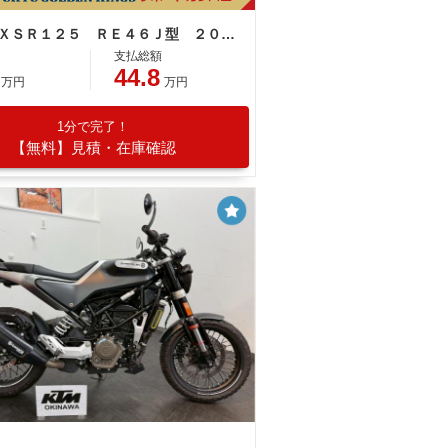
ヤマハ ＸＳＲ１２５ ＲＥ４６Ｊ型 ２０２４年モデル スペアキー スクリーン ＬＥＤヘッドライト
支払総額
44.8
万円
万円
1分で完了！
【無料】見積・在庫確認