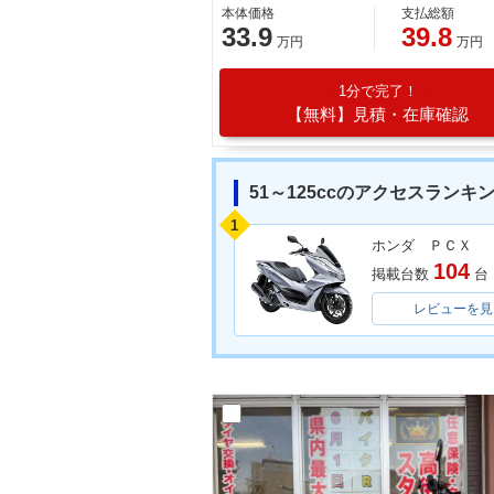
本体価格
支払総額
33.9
39.8
万円
万円
1分で完了！
【無料】見積・在庫確認
51～125ccのアクセスランキ
1
ホンダ ＰＣＸ
104
掲載台数
台
レビューを見