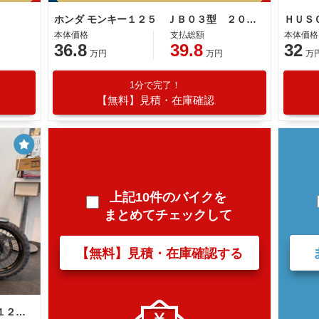
ホンダ モンキー１２５ ＪＢ０３型 ２０２２年モデル ５速モデル ＡＢＳ ＬＥＤライト サイドスタンド
本体価格
支払総額
本体価格
36.8
39.8
32
万円
万円
万
1分で完了！
【無料】見積・在庫確認
上記10件のバイクを
まとめてチェックして
【無料】見積・在庫確認する
ＨＵＳＱＶＡＲＮＡ スヴァルトピレン１２５ ２０２１年モデル