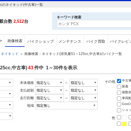
cのネイキッド(中古車)一覧
キーワード検索
載台数
2,512
台
画像検索
ア
バイクショップ
メンテナンス
バイク買取
バイクレビ
ネイキッド
＞
画像検索：ネイキッド(排気量51～125cc,中古車)のバイク一覧
5cc,中古車)
43
件中 1～30件を表示
中古
その他
本体価格
～
新着
支払総額
～
複数
走行距離
～
車両
Goo
地域
ショ
色