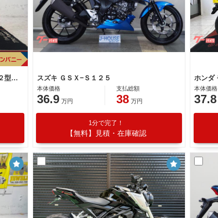
ホンダ モンキー１２５ＡＢＳ ＪＢ０２型 ２０１９年モデル リアＢＯＸ 社外スクリーン 社外レバー ブレーキペダル スペアキー
スズキ ＧＳＸ−Ｓ１２５
本体価格
支払総額
本体価格
36.9
38
37.8
万円
万円
1分で完了！
【無料】見積・在庫確認