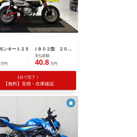
ホンダ モンキー１２５ ＪＢ０２型 ２０１９年モデル ＬＥＤライト デジタルメーター
支払総額
40.8
万円
万円
1分で完了！
【無料】見積・在庫確認