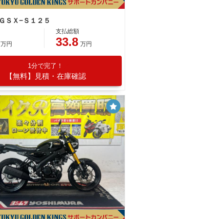
 ＧＳＸ−Ｓ１２５
支払総額
33.8
万円
万円
1分で完了！
【無料】見積・在庫確認