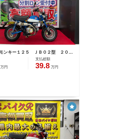
ホンダ モンキー１２５ ＪＢ０２型 ２０１９年モデル 前後ブレンボキャリパー ヨシムラマフラー 社外リアサス・ハンドル他改造有
支払総額
39.8
万円
万円