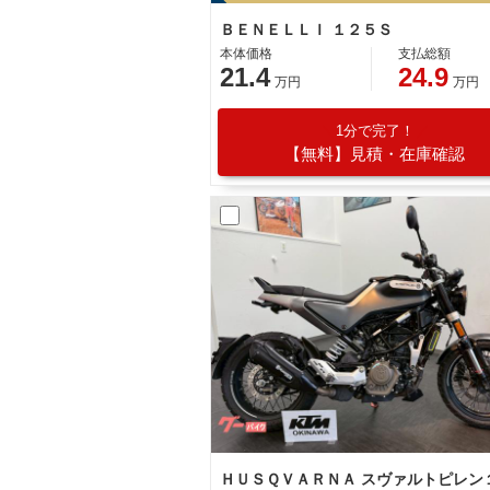
ＢＥＮＥＬＬＩ １２５Ｓ
本体価格
支払総額
21.4
24.9
万円
万円
1分で完了！
【無料】見積・在庫確認