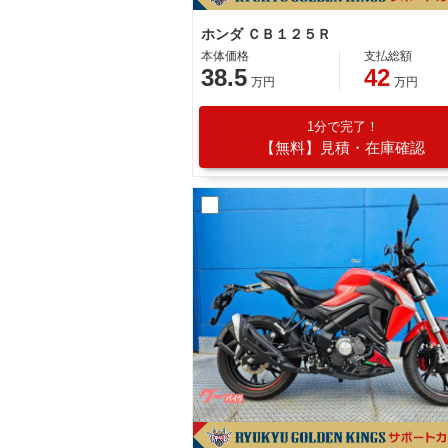
ホンダ ＣＢ１２５Ｒ
本体価格
支払総額
38.5
42
万円
万円
1分で完了！
【無料】見積・在庫確認