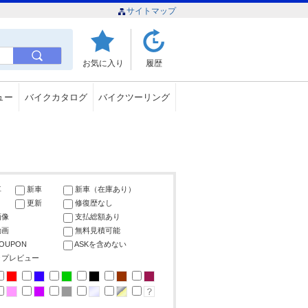
サイトマップ
お気に入り
履歴
ュー
バイクカタログ
バイクツーリング
車
新車
新車（在庫あり）
更新
修復歴なし
画像
支払総額あり
動画
無料見積可能
COUPON
ASKを含めない
ップレビュー