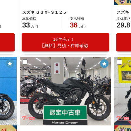
スズキ ＧＳＸ−Ｓ１２５
スズキ
本体価格
支払総額
本体価格
33
36
29.8
円
万円
万円
1分で完了！
【無料】見積・在庫確認