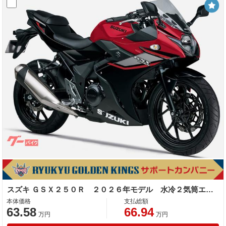
スズキ ＧＳＸ２５０Ｒ ２０２６年モデル 水冷２気筒エンジン
本体価格
支払総額
63.58
66.94
万円
万円