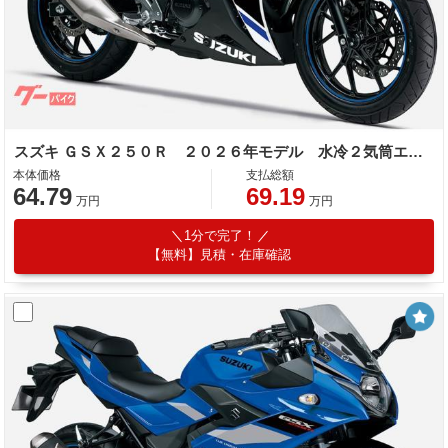
スズキ ＧＳＸ２５０Ｒ ２０２６年モデル 水冷２気筒エンジン
本体価格
支払総額
64.79
69.19
万円
万円
1分で完了！
【無料】見積・在庫確認