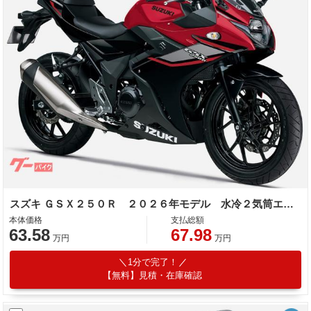
スズキ ＧＳＸ２５０Ｒ ２０２６年モデル 水冷２気筒エンジン
本体価格
支払総額
63.58
67.98
万円
万円
1分で完了！
【無料】見積・在庫確認