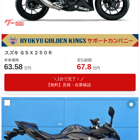
スズキ ＧＳＸ２５０Ｒ
本体価格
支払総額
63.58
67.8
万円
万円
1分で完了！
【無料】見積・在庫確認