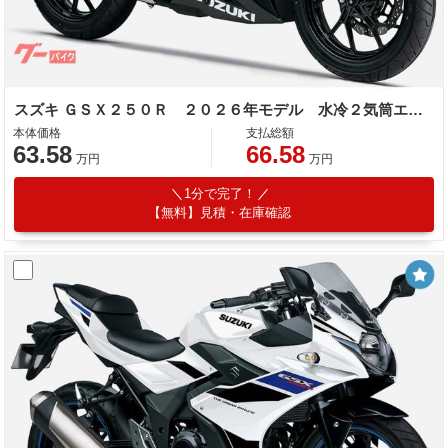
スズキ ＧＳＸ２５０Ｒ ２０２６年モデル 水冷２気筒エンジン
本体価格
支払総額
63.58
66.58
万円
万円
1分で完了！
【無料】見積・在庫確認