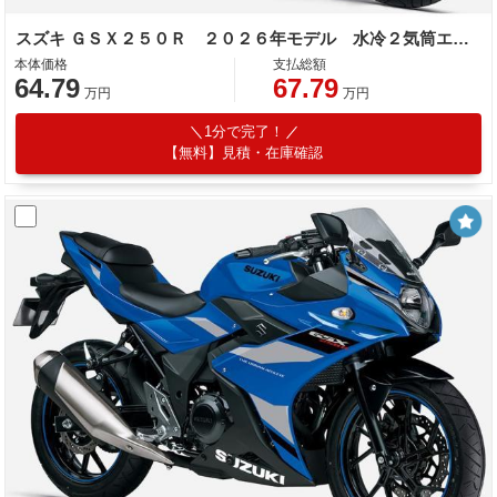
スズキ ＧＳＸ２５０Ｒ ２０２６年モデル 水冷２気筒エンジン
本体価格
支払総額
64.79
67.79
万円
万円
1分で完了！
【無料】見積・在庫確認