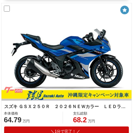
スズキ ＧＳＸ２５０Ｒ ２０２６ＮＥＷカラー ＬＥＤライト 多機能インストゥルメントパネル
本体価格
支払総額
64.79
68.2
万円
万円
1分で完了！