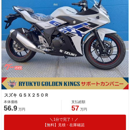
スズキ ＧＳＸ２５０Ｒ
本体価格
支払総額
56.9
57
万円
万円
1分で完了！
【無料】見積・在庫確認