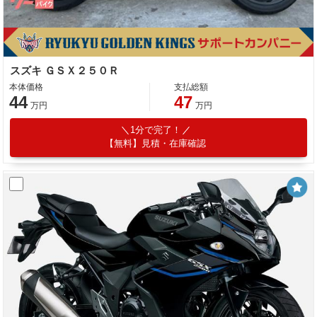
スズキ ＧＳＸ２５０Ｒ
本体価格
支払総額
44
47
万円
万円
1分で完了！
【無料】見積・在庫確認