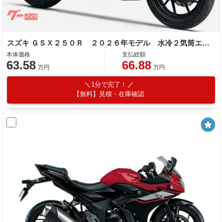
スズキ ＧＳＸ２５０Ｒ ２０２６年モデル 水冷２気筒エンジン
本体価格
支払総額
63.58
66.88
万円
万円
1分で完了！
【無料】見積・在庫確認