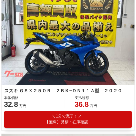
スズキ ＧＳＸ２５０Ｒ ２ＢＫ−ＤＮ１１Ａ型 ２０２０年モデル
本体価格
支払総額
32.8
36.8
万円
万円
1分で完了！
【無料】見積・在庫確認