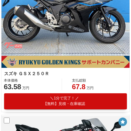
スズキ ＧＳＸ２５０Ｒ
本体価格
支払総額
63.58
67.8
万円
万円
1分で完了！
【無料】見積・在庫確認