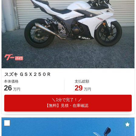
スズキ ＧＳＸ２５０Ｒ
本体価格
支払総額
26
29
万円
万円
1分で完了！
【無料】見積・在庫確認