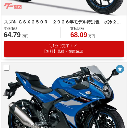
スズキ ＧＳＸ２５０Ｒ ２０２６年モデル特別色 水冷２気筒エンジン
本体価格
支払総額
64.79
68.09
万円
万円
1分で完了！
【無料】見積・在庫確認