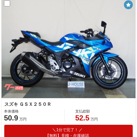
スズキ ＧＳＸ２５０Ｒ
本体価格
支払総額
50.9
52.5
万円
万円
1分で完了！
【無料】見積・在庫確認