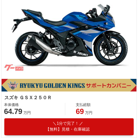
スズキ ＧＳＸ２５０Ｒ
本体価格
支払総額
64.79
69
万円
万円
1分で完了！
【無料】見積・在庫確認