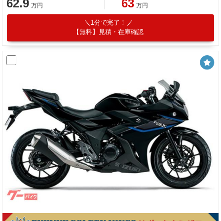
62.9
63
万円
万円
1分で完了！
【無料】見積・在庫確認