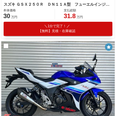
スズキ ＧＳＸ２５０Ｒ ＤＮ１１Ａ型 フューエルインジェクションシステム
本体価格
支払総額
30
31.8
万円
万円
1分で完了！
【無料】見積・在庫確認