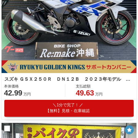
スズキ ＧＳＸ２５０Ｒ ＤＮ１２Ｂ ２０２３年モデル エンジンスライダー ＬＥＤフロント ウィンカーＬＥＤ パールグレッシャーホワイト
本体価格
支払総額
42.99
49.63
万円
万円
1分で完了！
【無料】見積・在庫確認