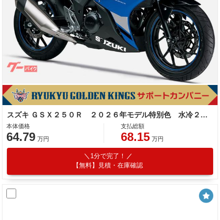
スズキ ＧＳＸ２５０Ｒ ２０２６年モデル特別色 水冷２気筒エンジン
本体価格
支払総額
64.79
68.15
万円
万円
1分で完了！
【無料】見積・在庫確認