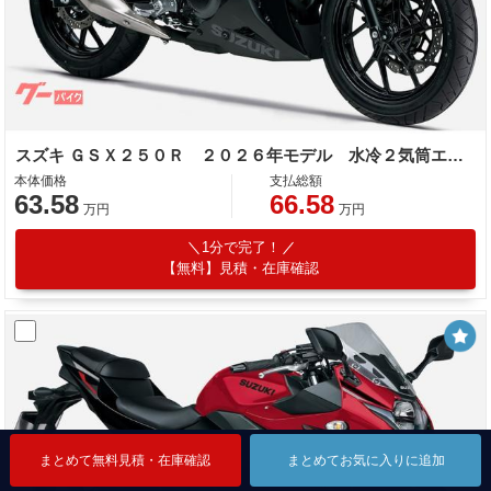
スズキ ＧＳＸ２５０Ｒ ２０２６年モデル 水冷２気筒エンジン
本体価格
支払総額
63.58
66.58
万円
万円
1分で完了！
【無料】見積・在庫確認
まとめて無料見積・在庫確認
まとめて無料見積・在庫確認
まとめて無料見積・在庫確認
まとめてお気に入りに追加
まとめてお気に入りに追加
まとめてお気に入りに追加