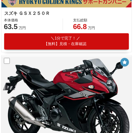
スズキ ＧＳＸ２５０Ｒ
本体価格
支払総額
63.5
66.8
万円
万円
1分で完了！
【無料】見積・在庫確認