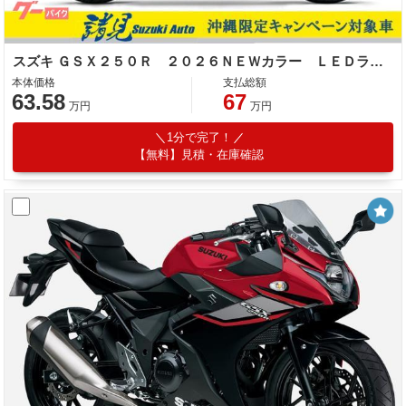
スズキ ＧＳＸ２５０Ｒ ２０２６ＮＥＷカラー ＬＥＤライト 多機能インストゥルメントパネル
本体価格
支払総額
63.58
67
万円
万円
1分で完了！
【無料】見積・在庫確認