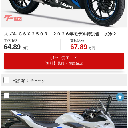
スズキ ＧＳＸ２５０Ｒ ２０２６年モデル特別色 水冷２気筒エンジン
本体価格
支払総額
64.89
67.89
万円
万円
1分で完了！
【無料】見積・在庫確認
上記10件にチェック