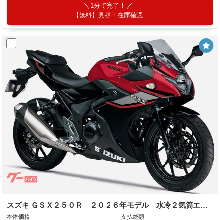
1分で完了！
【無料】見積・在庫確認
スズキ ＧＳＸ２５０Ｒ ２０２６年モデル 水冷２気筒エンジン
本体価格
支払総額