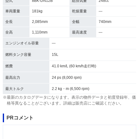
型式
8BK-DN12B
総排気量
248cc
車両重量
181kg
乾燥重量
―
全長
2,085mm
全幅
740mm
全高
1,110mm
最高速度
―
エンジンオイル容量
―
燃料タンク容量
15L
燃費
41.0 km/L (60 km/h走行時)
最高出力
24 ps (8,000 rpm)
最大トルク
2.2 kg・m (6,500 rpm)
※最新のカタログデータになります。表示の物件データと初度登録年、価
格等異なることがございます。詳細は販売店にご確認ください。
PRコメント