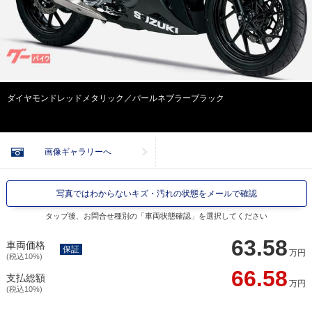
ダイヤモンドレッドメタリック／パールネブラーブラック
画像ギャラリーへ
写真ではわからないキズ・汚れの状態をメールで確認
タップ後、お問合せ種別の「車両状態確認」を選択してください
63.58
車両価格
保証
万円
(税込10%)
66.58
支払総額
万円
(税込10%)