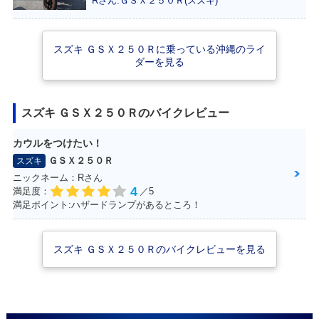
Rさん:ＧＳＸ２５０Ｒ(スズキ)
スズキ ＧＳＸ２５０Ｒに乗っている沖縄のライ
ダーを見る
2017年 GSX250
GSX250R
スズキ ＧＳＸ２５０Ｒのバイクレビュー
R・新登場
カウルをつけたい！
ＧＳＸ２５０Ｒ
スズキ
ニックネーム：Rさん
4
満足度：
／5
満足ポイント:ハザードランプがあるところ！
スズキ ＧＳＸ２５０Ｒのバイクレビューを見る