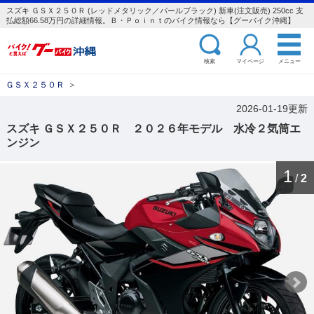
スズキ ＧＳＸ２５０Ｒ (レッドメタリック／パールブラック) 新車(注文販売) 250cc 支
払総額66.58万円の詳細情報。Ｂ・Ｐｏｉｎｔのバイク情報なら【グーバイク沖縄】
検索
マイページ
メニュー
ＧＳＸ２５０Ｒ
＞
2026-01-19更新
スズキ ＧＳＸ２５０Ｒ ２０２６年モデル 水冷２気筒エ
ンジン
1
/
2