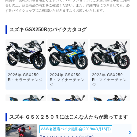
商談中・売約済の場合もありますので、バイクショップにご来店の際は事前にお問
合せの上、該当商品の有無をご確認ください。また、詳細内容につきましても、必
ず各バイクショップにご確認いただきますようお願いいたします。
スズキ GSX250Rのバイクカタログ
2026年 GSX250
2024年 GSX250
2023年 GSX250
R・カラーチェンジ
R・マイナーチェン
R・マイナーチェン
ジ
ジ
スズキ ＧＳＸ２５０Ｒにはこんな人たちが乗ってます
A&W名護店バイク撮影会(2019年3月16日)
2021年 GSX250R
2020年 GSX250
2019年 GSX250
ABS・追加
R・カラーチェンジ
R・カラーチェンジ