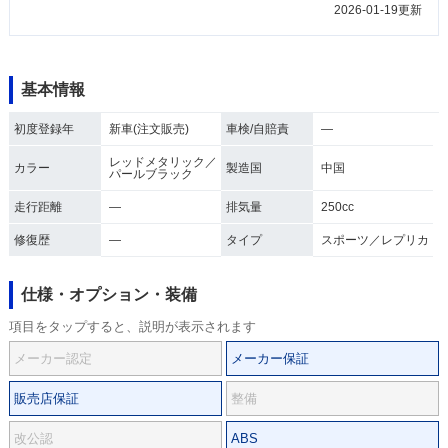
2026-01-19更新
基本情報
初度登録年
新車(注文販売)
車検/自賠責
―
レッドメタリック／
カラー
製造国
中国
パールブラック
走行距離
―
排気量
250cc
修復歴
―
タイプ
スポーツ／レプリカ
仕様・オプション・装備
項目をタップすると、説明が表示されます
メーカー認定
メーカー保証
販売店保証
整備
改公認
ABS