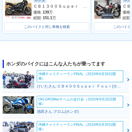
ホンダ
ホン
2023年 CB1300 SU
2023年 CB1300 SU
2023年 CB1300 SU
ＣＢ１３００Ｓｕｐｅｒ Ｆｏｕｒ ワイバーンフルエキＭＦ
PER BOL D'OR・カ
PER BOL D’OR SP
PER BOL D'OR S
ラーチェンジ
30th Anniversary・
P・カラーチェンジ
価格:
139
万
価格:
特別・限定仕様
総額:
151.1
万
総額:
このバイクと同じ車種を検索
このバイク
2021年 CB1300 SU
2021年 CB1300 SU
2020年 CB1300 SU
ホンダのバイクにはこんな人たちが乗ってます
PER BOL D'OR S
PER BOL D'OR・マ
PER BOL D'OR S
P・マイナーチェン
イナーチェンジ
P・カラーチェンジ
沖縄チャリティーランFINAL（2019年6月30日開
ジ
催）
けいたさん:ＣＢ４００Ｓｕｐｅｒ Ｆｏｕｒ(ホンダ)
OKI GROMerチームの走行会（2020年9月20日開
催）
池田さん:グロム(ホンダ)
2019年 CB1300 SU
2019年 CB1300 SU
2018年 CB1300 SU
PER BOL D'OR S
PER BOL D'OR・カ
PER BOL D'OR・マ
沖縄チャリティーランFINAL（2019年6月30日開
催）
P・追加
ラーチェンジ
イナーチェンジ