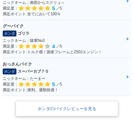
ニックネーム：南部からスクリュ～
5
満足度：
／5
満足ポイント:全てにおいて100％
グーバイク
ゴリラ
ホンダ
2012年 CB1300 SU
2012年 CB1300 SU
2012年 CB1300 SU
ニックネーム：猿軍No3
PER BOL D'OR AB
PER BOL D'OR AB
PER BOL D'OR・カ
4
満足度：
／5
S Special Edition・
S・カラーチェンジ
ラーチェンジ
満足ポイント:トルク感！国産フレームとZ50Jエンジン！
特別・限定仕様
おっさんバイク
スーパーカブ７０
ホンダ
ニックネーム：たーまー
5
満足度：
／5
満足ポイント:便利。通勤快適！
2010年 CB1300 SU
2010年 CB1300 SU
2010年 CB1300 SU
PER BOL D'OR AB
PER BOL D'OR AB
PER BOL D'OR・カ
S Special Edition
S・カラーチェンジ
ラーチェンジ
ホンダのバイクレビューを見る