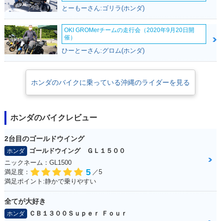
とーもーさん:ゴリラ(ホンダ)
OKI GROMerチームの走行会（2020年9月20日開
催）
ひーとーさん:グロム(ホンダ)
2016年 CB1300 SU
2016年 CB1300 SU
2016年 CB1300 SU
PER BOL D'OR E P
PER BOL D'OR E P
PER BOL D'OR・追
ホンダのバイクに乗っている沖縄のライダーを見る
ackage Special Edi
ackage・追加
加
tion・特別・限定仕
様
ホンダのバイクレビュー
2台目のゴールドウイング
ゴールドウイング ＧＬ１５００
ホンダ
ニックネーム：GL1500
5
満足度：
／5
2015年 CB1300 SU
2014年 CB1300 SU
2014年 CB1300 SU
満足ポイント:静かで乗りやすい
PER BOL D'OR E P
PER BOL D'OR E P
PER BOL D'OR・マ
ackage Special Edi
ackage・新登場
イナーチェンジ
tion・特別・限定仕
全てが大好き
様
ＣＢ１３００Ｓｕｐｅｒ Ｆｏｕｒ
ホンダ