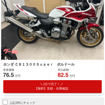
ホンダ ＣＢ１３００Ｓｕｐｅｒ ボルドール
本体価格
支払総額
76.5
82.5
万円
万円
1分で完了！
【無料】見積・在庫確認
上記1件にチェック