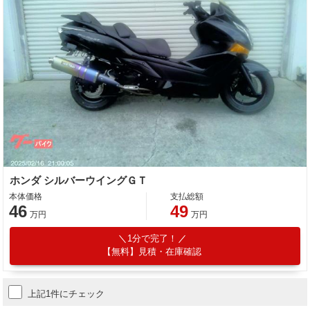
ホンダ シルバーウイングＧＴ
本体価格
支払総額
46
49
万円
万円
1分で完了！
【無料】見積・在庫確認
上記1件にチェック