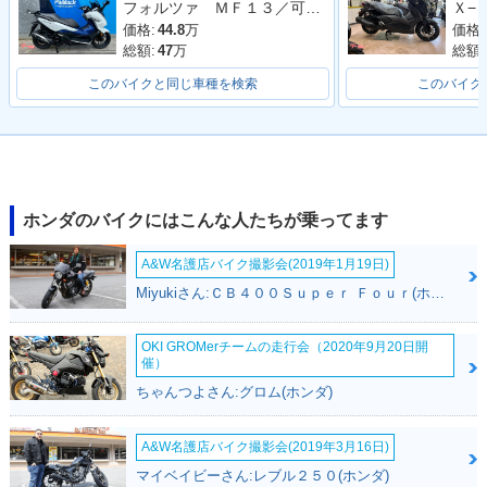
フォルツァ ＭＦ１３／可動式スクリーン／フルＬＥＤ／ＥＴＣ付き／グリップヒーター
価格:
44.8
万
価格:
総額:
47
万
総額:
このバイクと同じ車種を検索
このバイク
ホンダのバイクにはこんな人たちが乗ってます
A&W名護店バイク撮影会(2019年1月19日)
Miyukiさん:ＣＢ４００Ｓｕｐｅｒ Ｆｏｕｒ(ホンダ)
OKI GROMerチームの走行会（2020年9月20日開
催）
ちゃんつよさん:グロム(ホンダ)
A&W名護店バイク撮影会(2019年3月16日)
マイベイビーさん:レブル２５０(ホンダ)