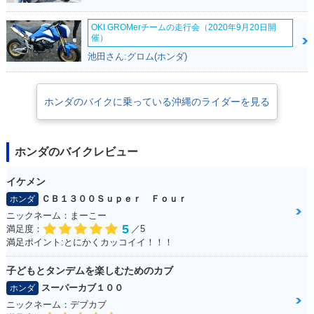
OKI GROMerチームの走行会（2020年9月20日開
催）
池田さん:グロム(ホンダ)
ホンダのバイクに乗っている沖縄のライダーを見る
ホンダのバイクレビュー
イケメン
ＣＢ１３００Ｓｕｐｅｒ Ｆｏｕｒ
ホンダ
ニックネーム：まーこー
5
満足度：
／5
満足ポイント:とにかくカッコイイ！！！
子どもとタンデムを楽しむためのカブ
スーパーカブ１００
ホンダ
ニックネーム：デブカブ