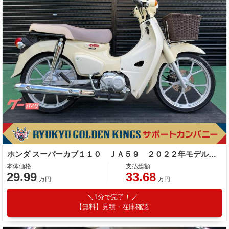
ホンダ スーパーカブ１１０ ＪＡ５９ ２０２２年モデル フロントバスケット タンデムシート バージンベージュ
本体価格
支払総額
29.99
33.68
万円
万円
1分で完了！
【無料】見積・在庫確認