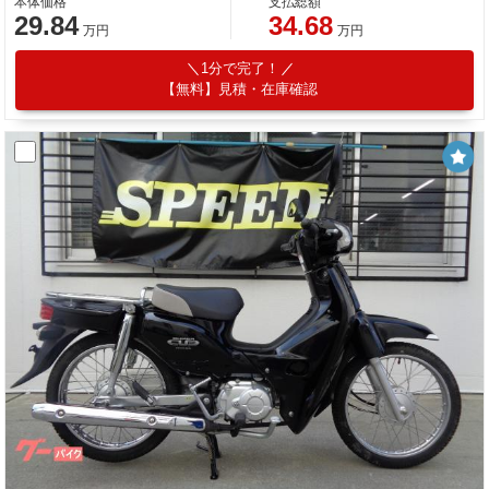
本体価格
支払総額
29.84
34.68
万円
万円
1分で完了！
【無料】見積・在庫確認