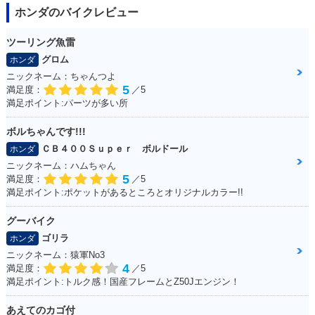
ホンダのバイクレビュー
ツーリング魚雷
グロム
ホンダ
ニックネーム：ちゃんつよ
5
満足度：
／5
満足ポイント:パーツが多い所
ボルちゃんです!!!
ＣＢ４００Ｓｕｐｅｒ ボルドール
ホンダ
ニックネーム：ハムちゃん
5
満足度：
／5
満足ポイント:ポケットがあるところとオリジナルカラー!!
グーバイク
ゴリラ
ホンダ
ニックネーム：猿軍No3
4
満足度：
／5
満足ポイント:トルク感！国産フレームとZ50Jエンジン！
あえてのカゴ付