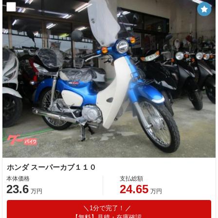
ホンダ スーパーカブ１１０
本体価格
支払総額
23.6
24.65
万円
万円
1分で完了！
【無料】見積・在庫確認