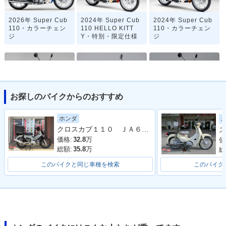
2026年 Super Cub
2024年 Super Cub
2024年 Super Cub
110・カラーチェン
110 HELLO KITT
110・カラーチェン
ジ
Y・特別・限定仕様
ジ
お探しのバイクからのおすすめ
2022年 Super Cub
2020年 Super Cub
2020年 Super Cub
ホンダ
110・マイナーチェ
110「天気の子」ve
110・マイナーチェ
クロスカブ１１０ ＪＡ６０型 ２０２２年モデル ＡＢＳ ＳＰ忠男マフラー センターキャリア リアボックス その他カスタム多数車両
ス
ンジ
r.・特別・限定仕様
ンジ
価格:
32.8
万
価
総額:
35.8
万
総
このバイクと同じ車種を検索
このバイク
2019年 Super Cub
2019年 Super Cub
2018年 Super Cub
110 Street・特別・
110 60周年アニバー
110・フルモデルチ
限定仕様
サリー・特別・限定
ェンジ