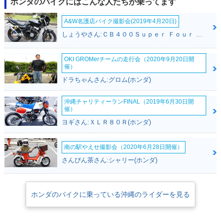
ホンダのバイクにはこんな人たちが乗ってます
仕様
A&W名護店バイク撮影会(2019年4月20日)
しょうやさん:ＣＢ４００Ｓｕｐｅｒ Ｆｏｕｒ ＶＴＥＣ ＳＰＥＣ３(ホンダ)
OKI GROMerチームの走行会（2020年9月20日開
催）
ドラちゃんさん:グロム(ホンダ)
2012年 Super Cub
2010年 Super Cub
2010年 Super Cub
110・フルモデルチ
110・カラーチェン
110・カラーチェン
ェンジ
ジ
ジ
沖縄チャリティーランFINAL（2019年6月30日開
催）
ヨギさん:ＸＬＲ８０Ｒ(ホンダ)
南の駅やえせ撮影会（2020年6月28日開催）
さんぴん茶さん:シャリー(ホンダ)
2009年 Super Cub
110・新登場
ホンダのバイクに乗っている沖縄のライダーを見る