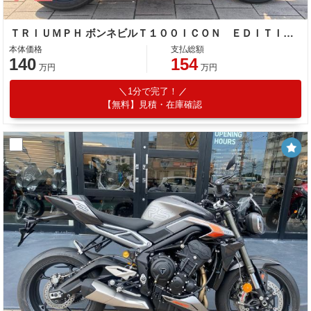
ＴＲＩＵＭＰＨ ボンネビルＴ１００ＩＣＯＮ ＥＤＩＴＩＯＮ
本体価格
支払総額
140
154
万円
万円
1分で完了！
【無料】見積・在庫確認