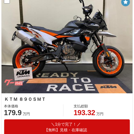
ＫＴＭ ８９０ＳＭＴ
本体価格
支払総額
179.9
193.32
万円
万円
1分で完了！
【無料】見積・在庫確認