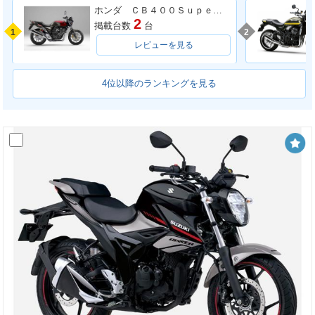
ホンダ ＣＢ４００Ｓｕｐｅｒ Ｆｏｕｒ ＶＴＥＣ ＳＰＥＣ３
2
掲載台数
台
1
2
レビューを見る
4位以降のランキングを見る