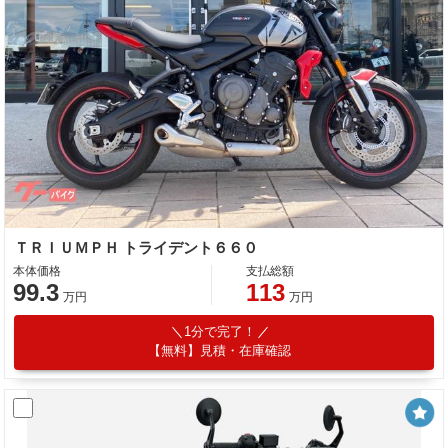
ＴＲＩＵＭＰＨ トライデント６６０
本体価格
支払総額
99.3
113
万円
万円
1分で完了！
【無料】見積・在庫確認