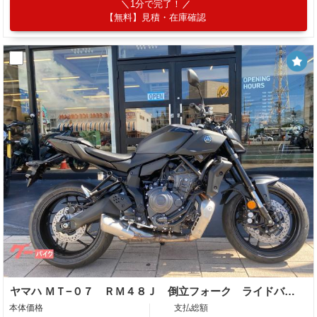
1分で完了！
【無料】見積・在庫確認
ヤマハ ＭＴ−０７ ＲＭ４８Ｊ 倒立フォーク ライドバイワイヤ ５インチＴＦＴディスプレイ
本体価格
支払総額