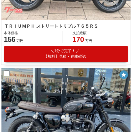
ＴＲＩＵＭＰＨ ストリートトリプル７６５ＲＳ
本体価格
支払総額
156
170
万円
万円
1分で完了！
【無料】見積・在庫確認