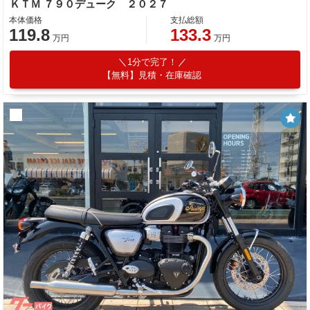
ＫＴＭ ７９０デューク ２０２７
本体価格
支払総額
119.8
133.3
万円
万円
1分で完了！
【無料】見積・在庫確認