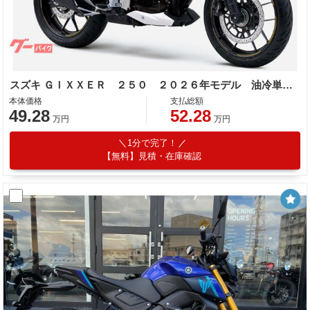
スズキ ＧＩＸＸＥＲ ２５０ ２０２６年モデル 油冷単気筒エンジン
本体価格
支払総額
49.28
52.28
万円
万円
1分で完了！
【無料】見積・在庫確認