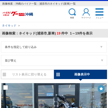
画像検索：沖縄のバイク一覧：浦添市のネイキッド(新車)一覧
検索
マイページ
メニュー
ネイキッド
＞
画像検索：ネイキッド(浦添市,新車)
19
件中 1～19件を表示
条件を指定して絞り込み
並び替え
リスト表示に切り替える
画像表示中