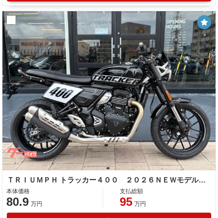
ＴＲＩＵＭＰＨ トラッカー４００ ２０２６ＮＥＷモデル フラットトラック トルクアシストクラッチ トラクションコントロール
本体価格
支払総額
80.9
95
万円
万円