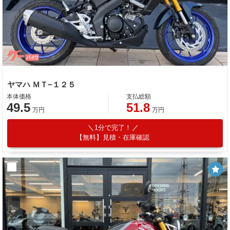
ヤマハ ＭＴ−１２５
本体価格
支払総額
49.5
51.8
万円
万円
1分で完了！
【無料】見積・在庫確認