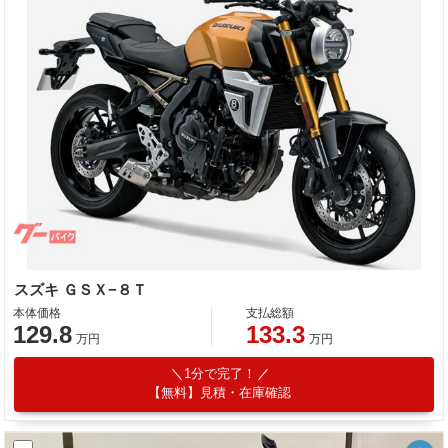
スズキ ＧＳＸ−８Ｔ
本体価格
支払総額
129.8
133.3
万円
万円
1分で完了！
【無料】見積・在庫確認