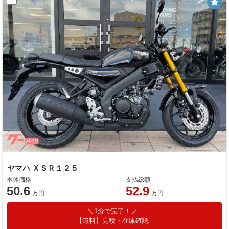
ヤマハ ＸＳＲ１２５
本体価格
支払総額
50.6
52.9
万円
万円
1分で完了！
【無料】見積・在庫確認