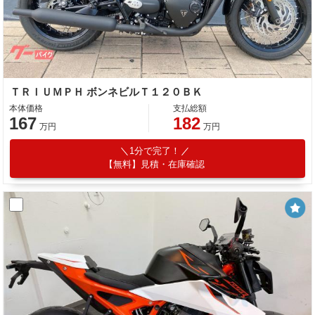
ＴＲＩＵＭＰＨ ボンネビルＴ１２０ＢＫ
本体価格
支払総額
167
182
万円
万円
1分で完了！
【無料】見積・在庫確認