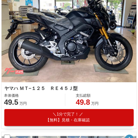
ヤマハ ＭＴ−１２５ ＲＥ４５Ｊ型
本体価格
支払総額
49.5
49.8
万円
万円
1分で完了！
【無料】見積・在庫確認