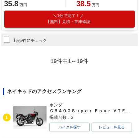
35.8
38.5
万円
万円
1分で完了！
【無料】見積・在庫確認
上記9件にチェック
19件中1～19件
ネイキッドのアクセスランキング
ホンダ
ＣＢ４００Ｓｕｐｅｒ Ｆｏｕｒ ＶＴＥＣ ＳＰＥＣ３
1
掲載台数：2
バイクを探す
レビューを見る