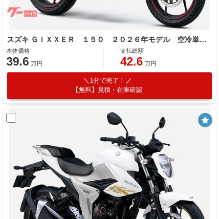
スズキ ＧＩＸＸＥＲ １５０ ２０２６年モデル 空冷単気筒エンジン
本体価格
支払総額
39.6
42.6
万円
万円
1分で完了！
【無料】見積・在庫確認