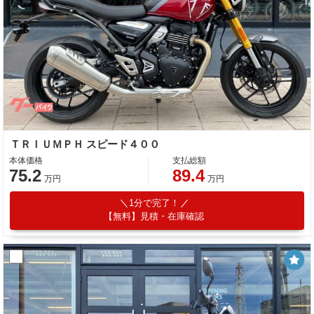
ＴＲＩＵＭＰＨ スピード４００
本体価格
支払総額
75.2
89.4
万円
万円
1分で完了！
【無料】見積・在庫確認