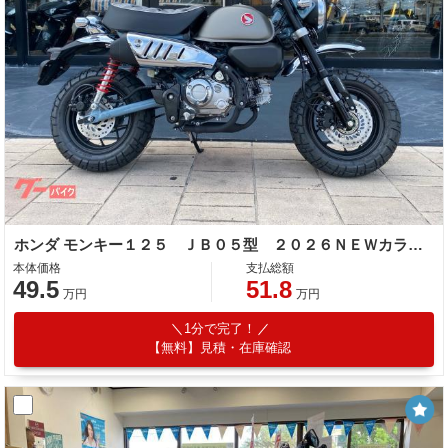
ホンダ モンキー１２５ ＪＢ０５型 ２０２６ＮＥＷカラー チェック柄シート ＡＢＳ
本体価格
支払総額
49.5
51.8
万円
万円
1分で完了！
【無料】見積・在庫確認