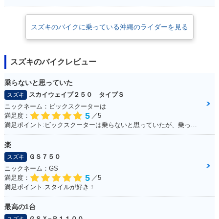
スズキのバイクに乗っている沖縄のライダーを見る
スズキのバイクレビュー
乗らないと思っていた
スカイウェイブ２５０ タイプＳ
スズキ
ニックネーム：ビックスクーターは
5
満足度：
／5
満足ポイント:ビックスクーターは乗らないと思っていたが、乗ってみると離れなれなくなった。 運転しやすい！メットイン大きい！走りのストレスもない！ 通勤・通学にぴったりで、とても良い足☆ カスタムパーツも多くて楽しい！結局楽しいオススメの一台になりました！
楽
ＧＳ７５０
スズキ
ニックネーム：GS
5
満足度：
／5
満足ポイント:スタイルが好き！
最高の1台
ＧＳＸ−Ｒ１１００
スズキ