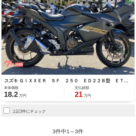
スズキ ＧＩＸＸＥＲ ＳＦ ２５０ ＥＤ２２Ｂ型 ＥＴＣ 整備 保証 自賠責保険
本体価格
支払総額
18.2
21
万円
万円
上記3件にチェック
3件中1～3件