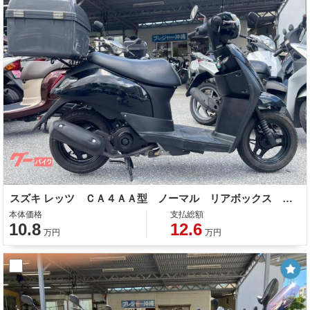
スズキ レッツ ＣＡ４ＡＡ型 ノーマル リアボックス 整備 保証 自賠責保険
本体価格
支払総額
10.8
12.6
万円
万円