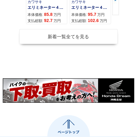
カワサキ
カワサキ
カワサキ
エリミネーター４００
エリミネーター４００ＳＥ
85.8
95.7
11
本体価格:
万円
本体価格:
万円
本体価格:
92.7
102.6
12
支払総額:
万円
支払総額:
万円
支払総額:
新着一覧全てを見る