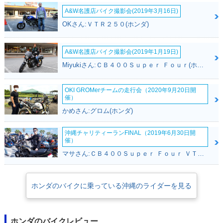
A&W名護店バイク撮影会(2019年3月16日)
OKさん:ＶＴＲ２５０(ホンダ)
A&W名護店バイク撮影会(2019年1月19日)
2016年 CBR400
2013年 CBR400R
2013年 CBR400
Miyukiさん:ＣＢ４００Ｓｕｐｅｒ Ｆｏｕｒ(ホンダ)
R・フルモデルチェ
ABS・新登場
R・新登場
ンジ
OKI GROMerチームの走行会（2020年9月20日開
催）
かめさん:グロム(ホンダ)
沖縄チャリティーランFINAL（2019年6月30日開
催）
マサさん:ＣＢ４００Ｓｕｐｅｒ Ｆｏｕｒ ＶＴＥＣ ＳＰＥＣ２(ホンダ)
1987年 CBR400
1986年 CBR400
1986年 CBR400
R・カラーチェンジ
R・追加
R・新登場
ホンダのバイクに乗っている沖縄のライダーを見る
ホンダのバイクレビュー