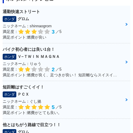
通勤快速ストリート
グロム
ホンダ
ニックネーム：shinnaogrom
3
満足度：
／5
満足ポイント:燃費が良い
バイク初心者には良い1台！
Ｖ−ＴＷＩＮ ＭＡＧＮＡ
ホンダ
ニックネーム：りゅう
2
満足度：
／5
満足ポイント:燃費が良く、足つきが良い！ 短距離ならスイスイいけます！ パーツもたくさんあるのでカスタマイズしやすいです。
短距離はすごくイイ！
ＰＣＸ
ホンダ
ニックネーム：ぐし拠
5
満足度：
／5
満足ポイント:燃費がとても良い。
他とはちがう路線で目立つ！！
グロム
ホンダ