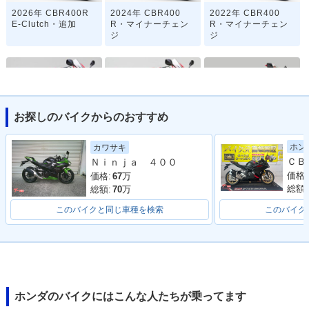
2026年 CBR400R
2024年 CBR400
2022年 CBR400
E-Clutch・追加
R・マイナーチェン
R・マイナーチェン
ジ
ジ
お探しのバイクからのおすすめ
2020年 CBR400
2019年 CBR400
2018年 CBR400
ホン
カワサキ
R・カラーチェンジ
R・フルモデルチェ
R・カラーチェンジ
Ｎｉｎｊａ ４００
ンジ
価格:
価格:
67
万
総額:
総額:
70
万
このバイクと同じ車種を検索
このバイク
2017年 CBR400R
2017年 CBR400
2016年 CBR400R
ABS・カラーチェン
R・カラーチェンジ
ABS・フルモデルチ
ジ
ェンジ
ホンダのバイクにはこんな人たちが乗ってます