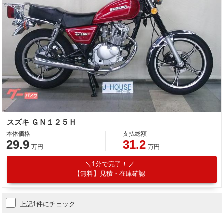
スズキ ＧＮ１２５Ｈ
本体価格
支払総額
29.9
31.2
万円
万円
1分で完了！
【無料】見積・在庫確認
上記1件にチェック