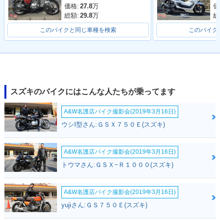
価格:
27.8
万
価
総額:
29.8
万
総
このバイクと同じ車種を検索
このバイク
スズキのバイクにはこんな人たちが乗ってます
A&W名護店バイク撮影会(2019年3月16日)
ウシI型さん:ＧＳＸ７５０Ｅ(スズキ)
A&W名護店バイク撮影会(2019年3月16日)
トウマさん:ＧＳＸ−Ｒ１０００(スズキ)
A&W名護店バイク撮影会(2019年3月16日)
yujiさん:ＧＳ７５０Ｅ(スズキ)