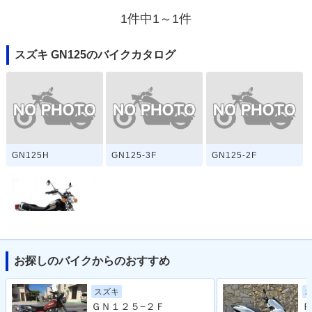
1件中1～1件
スズキ GN125のバイクカタログ
GN125H
GN125-3F
GN125-2F
お探しのバイクからのおすすめ
GN125
スズキ
ＧＮ１２５−２Ｆ
Ｐ