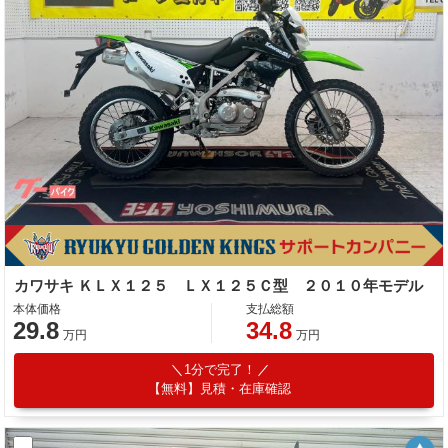
カワサキ ＫＬＸ１２５ ＬＸ１２５Ｃ型 ２０１０年モデル
本体価格
支払総額
29.8
34.8
万円
万円
1分で完了！
【無料】見積・在庫確認