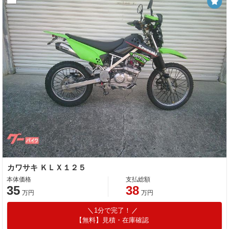
カワサキ ＫＬＸ１２５
本体価格
支払総額
35
38
万円
万円
1分で完了！
【無料】見積・在庫確認