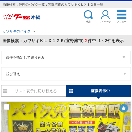
画像検索：沖縄のバイク一覧：宜野湾市のカワサキＫＬＸ１２５一覧
検索
マイページ
メニュー
カワサキのバイク
＞
画像検索：カワサキＫＬＸ１２５(宜野湾市)
2
件中 1～2件を表示
条件を指定して絞り込み
並び替え
リスト表示に切り替える
画像表示中