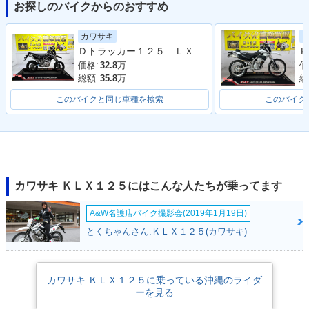
お探しのバイクからのおすすめ
2013年 KLX125・
2012年 KLX125・
2011年 KLX125・
カラーチェンジ
マイナーチェンジ
カラーチェンジ
カワサキ
Ｄトラッカー１２５ ＬＸ１２５Ｄ型 ２０１０年モデル 社外ナックルガード 電圧計 サブコン アルミリム 社外ハンドル
Ｋ
価格:
32.8
万
価
総額:
35.8
万
総
このバイクと同じ車種を検索
このバイク
2010年 KLX125・
新登場
カワサキ ＫＬＸ１２５にはこんな人たちが乗ってます
A&W名護店バイク撮影会(2019年1月19日)
とくちゃんさん:ＫＬＸ１２５(カワサキ)
カワサキ ＫＬＸ１２５に乗っている沖縄のライダ
ーを見る