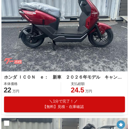
ホンダ ＩＣＯＮ ｅ： 新車 ２０２６年モデル キャンディラスターレッド ＥＶバイク 電気バイク コンビニフック ＵＳＢ標準装備
本体価格
支払総額
22
24.5
万円
万円
1分で完了！
【無料】見積・在庫確認