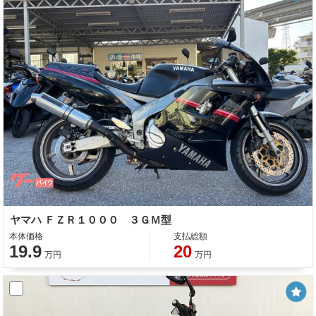
ヤマハ ＦＺＲ１０００ ３ＧＭ型
本体価格
支払総額
19.9
20
万円
万円