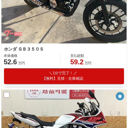
ホンダ ＧＢ３５０Ｓ
本体価格
支払総額
52.6
59.2
万円
万円
1分で完了！
【無料】見積・在庫確認