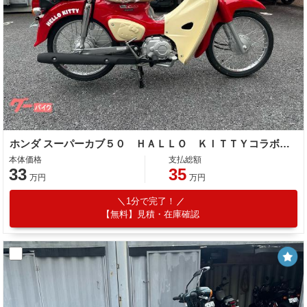
ホンダ スーパーカブ５０ ＨＡＬＬＯ ＫＩＴＴＹコラボモデル 受注限定モデル ２０２４モデル スペシャルキー 立体サイドカバー マグナレッ
本体価格
支払総額
33
35
万円
万円
1分で完了！
【無料】見積・在庫確認