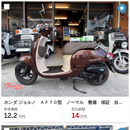
ホンダ ジョルノ ＡＦ７０型 ノーマル 整備 保証 自賠責保険
本体価格
支払総額
12.2
14
万円
万円