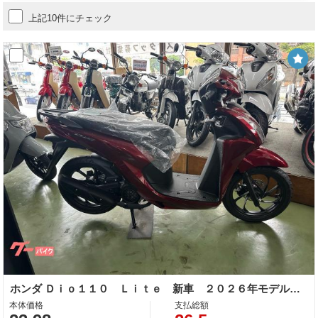
上記10件にチェック
ホンダ Ｄｉｏ１１０ Ｌｉｔｅ 新車 ２０２６年モデル キャンディラスターレッド 新基準原付 原付免許運転可能 コンビニフック スペアキー
本体価格
支払総額