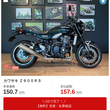
カワサキ Ｚ９００ＲＳ
本体価格
支払総額
150.7
157.6
万円
万円
1分で完了！
【無料】見積・在庫確認