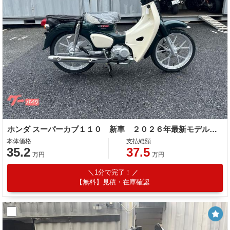
ホンダ スーパーカブ１１０ 新車 ２０２６年最新モデル タスマニアグリーンメタリック ＡＢＳ標準装備 前後キャストホイール コンビニフック
本体価格
支払総額
35.2
37.5
万円
万円
1分で完了！
【無料】見積・在庫確認