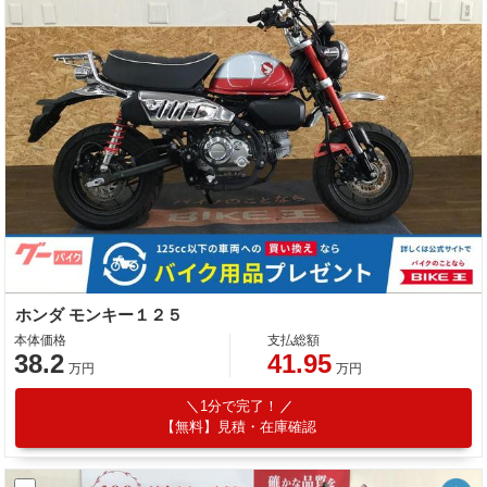
ホンダ モンキー１２５
本体価格
支払総額
38.2
41.95
万円
万円
1分で完了！
【無料】見積・在庫確認