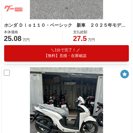
ホンダ Ｄｉｏ１１０・ベーシック 新車 ２０２５年モデ マットギャラクシーブラックメタリック コンビブレーキ コンビニフック シャッタキー
本体価格
支払総額
25.08
27.5
万円
万円
1分で完了！
【無料】見積・在庫確認