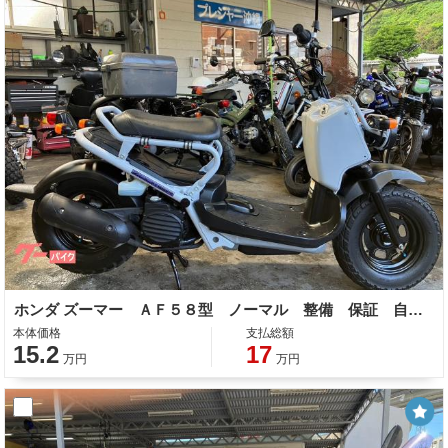
ホンダ ズーマー ＡＦ５８型 ノーマル 整備 保証 自賠責保険
本体価格
支払総額
15.2
17
万円
万円