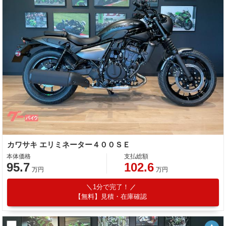
カワサキ エリミネーター４００ＳＥ
本体価格
支払総額
95.7
102.6
万円
万円
1分で完了！
【無料】見積・在庫確認