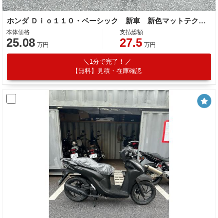
ホンダ Ｄｉｏ１１０・ベーシック 新車 新色マットテクノシルバーメタリック ２０２６年モデル コンビニフック シャッタキー コンビブレーキ
本体価格
支払総額
25.08
27.5
万円
万円
1分で完了！
【無料】見積・在庫確認