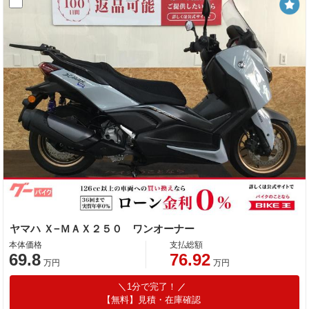
ヤマハ Ｘ−ＭＡＸ２５０ ワンオーナー
本体価格
支払総額
69.8
76.92
万円
万円
1分で完了！
【無料】見積・在庫確認