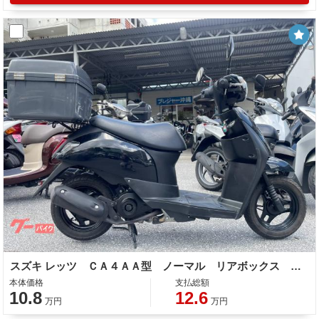
スズキ レッツ ＣＡ４ＡＡ型 ノーマル リアボックス 整備 保証 自賠責保険
本体価格
支払総額
10.8
12.6
万円
万円