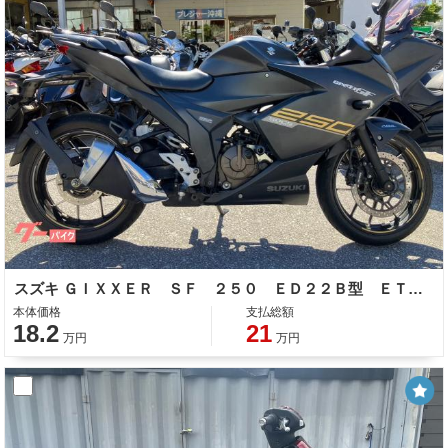
スズキ ＧＩＸＸＥＲ ＳＦ ２５０ ＥＤ２２Ｂ型 ＥＴＣ 整備 保証 自賠責保険
本体価格
支払総額
18.2
21
万円
万円