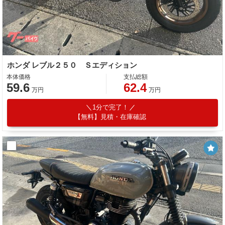
ホンダ レブル２５０ Ｓエディション
本体価格
支払総額
59.6
62.4
万円
万円
1分で完了！
【無料】見積・在庫確認