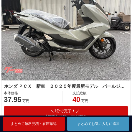
ホンダ ＰＣＸ 新車 ２０２５年度最新モデル パールジュピターグレー スマートキー Ｔｙｐｅ−ＣソケットＵＳＢ ハンドルカバー
本体価格
支払総額
37.95
40
万円
万円
1分で完了！
【無料】見積・在庫確認
まとめて無料見積・在庫確認
まとめて無料見積・在庫確認
まとめて無料見積・在庫確認
まとめてお気に入りに追加
まとめてお気に入りに追加
まとめてお気に入りに追加