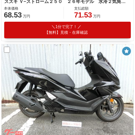
スズキ Ｖ−ストローム２５０ ２６年モデル 水冷２気筒エンジン ＬＥＤヘッドライト標準装備
本体価格
支払総額
68.53
71.53
万円
万円
1分で完了！
【無料】見積・在庫確認