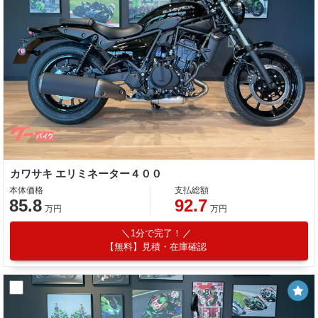
カワサキ エリミネーター４００
本体価格
支払総額
85.8
92.7
万円
万円
1分で完了！
【無料】見積・在庫確認