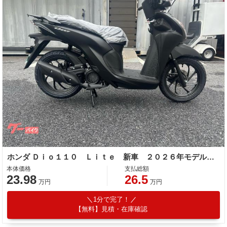
ホンダ Ｄｉｏ１１０ Ｌｉｔｅ 新車 ２０２６年モデルマットギャラクシーブラックメタリック 新基準原付 原付免許運転可能 コンビニフック
本体価格
支払総額
23.98
26.5
万円
万円
1分で完了！
【無料】見積・在庫確認