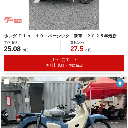
ホンダ Ｄｉｏ１１０・ベーシック 新車 ２０２５年最新モデル パールスノーフレークホワイト コンビニフック シャッタキー コンビブレーキ
本体価格
支払総額
25.08
27.5
万円
万円
1分で完了！
【無料】見積・在庫確認