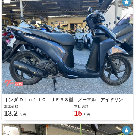
ホンダ Ｄｉｏ１１０ ＪＦ５８型 ノーマル アイドリングストップ 整備 保証 自賠責保険
本体価格
支払総額
13.2
15
万円
万円