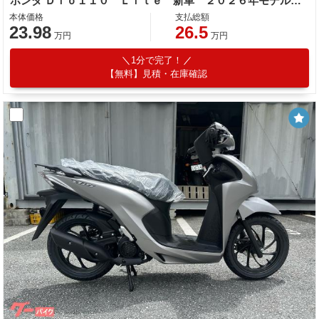
ホンダ Ｄｉｏ１１０ Ｌｉｔｅ 新車 ２０２６年モデル パールスノーフレークホワイト 新基準原付 原付免許運転可能 コンビニフック
本体価格
支払総額
23.98
26.5
万円
万円
1分で完了！
【無料】見積・在庫確認