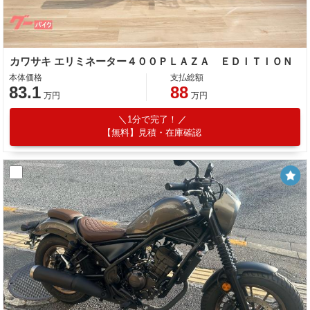
カワサキ エリミネーター４００ＰＬＡＺＡ ＥＤＩＴＩＯＮ
本体価格
支払総額
83.1
88
万円
万円
1分で完了！
【無料】見積・在庫確認