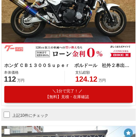
ホンダ ＣＢ１３００Ｓｕｐｅｒ ボルドール 社外２本出しマフラー
本体価格
支払総額
112
124.12
万円
万円
1分で完了！
【無料】見積・在庫確認
上記10件にチェック