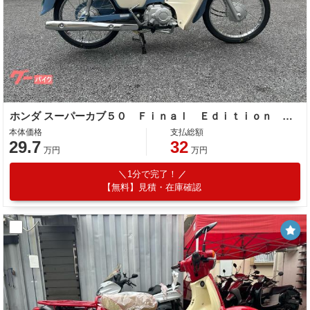
ホンダ スーパーカブ５０ Ｆｉｎａｌ Ｅｄｉｔｉｏｎ 受注期間限定モデル リアキャリア・スイングアーム・チェーンケース特別カラーボニーブル
本体価格
支払総額
29.7
32
万円
万円
1分で完了！
【無料】見積・在庫確認