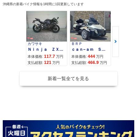
沖縄県の新着バイク情報を1時間に1回更新しています
カワサキ
ＢＲＰ
スズキ
Ｎｉｎｊａ ＺＸ−４Ｒ ＳＥ
ｃａｎ−ａｍ ＳＰＹＤＥＲ ＲＴ ＬＩＭＩＴＥＤ
117.7
444
68
本体価格:
万円
本体価格:
万円
本体価格:
121
466.9
72
支払総額:
万円
支払総額:
万円
支払総額:
新着一覧全てを見る