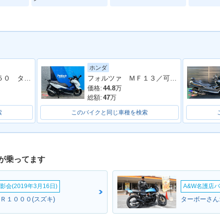
ホンダ
スカイウェイブ２５０ タイプＳ
フォルツァ ＭＦ１３／可動式スクリーン／フルＬＥＤ／ＥＴＣ付き／グリップヒーター
VE 250
場
価格:
44.8
万
総額:
47
万
索
このバイクと同じ車種を検索
が乗ってます
会(2019年3月16日)
A&W名護店バ
Ｒ１０００(スズキ)
ターボーさん