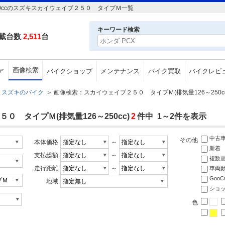
0ccのスズキスカイウェイブ２５０ タイプＭ一覧
キーワード検索
載台数
2,511
台
画像検索
ア
バイクショップ
メンテナンス
バイク買取
バイクレビ
スズキのバイク
＞
画像検索：スカイウェイブ２５０ タイプＭ(排気量126～250cc
 タイプＭ(排気量126～250cc)
2
件中 1～2件を表示
中古
その他
本体価格
～
新着
支払総額
～
複数
走行距離
～
車両
Goo
地域
ショ
色