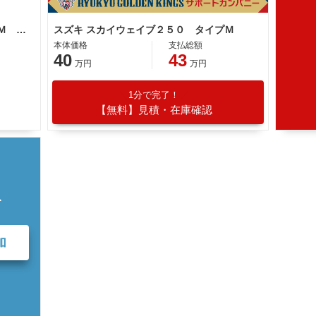
スズキ スカイウェイブ２５０ タイプＭ ＣＪ４５Ａ型 ノーマル ＥＴＣ 整備 保証 自賠責保険
スズキ スカイウェイブ２５０ タイプＭ
本体価格
支払総額
40
43
万円
万円
1分で完了！
【無料】見積・在庫確認
て
加