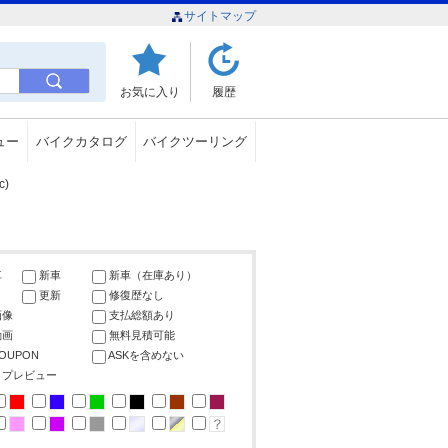
サイトマップ
お気に入り
履歴
ュー
バイクカタログ
バイクツーリング
)
車
新車
新車（在庫あり）
更新
修復歴なし
画像
支払総額あり
動画
無料見積可能
COUPON
ASKを含めない
ップレビュー