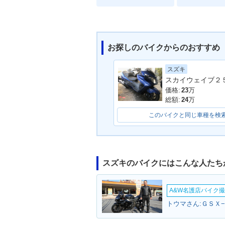
お探しのバイクからのおすすめ
スズキ
2007年 SKYWAVE 250
2007年 SKYWA
Type M 限定車・特別・
Type M・新登
価格:
23
万
限定仕様
総額:
24
万
このバイクと同じ車種を検
スズキのバイクにはこんな人たち
A&W名護店バイク撮影
トウマさん:ＧＳＸ−