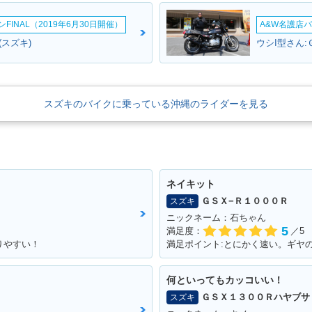
INAL（2019年6月30日開催）
A&W名護店バ
(スズキ)
ウシI型さん:
スズキのバイクに乗っている沖縄のライダーを見る
ネイキット
ＧＳＸ−Ｒ１０００Ｒ
スズキ
ニックネーム：石ちゃん
5
満足度：
／5
りやすい！
満足ポイント:とにかく速い。ギヤ
何といってもカッコいい！
ＧＳＸ１３００Ｒハヤブサ
スズキ