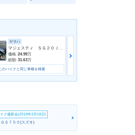
ヤマハ
ホンダ
マジェスティ ＳＧ２０Ｊ ２００７年モデル ビームスマフラー バックレスト フェンダーレス ブレンボキャリパー Ｙ
フォルツァ・Ｚ
価格:
24.99
万
価格:
31
万
総額:
31.63
万
総額:
34
万
このバイクと同じ車種を検索
このバイクと同じ車種を検索
イク撮影会(2019年3月16日)
:ＧＳ７５０(スズキ)