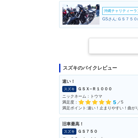
沖縄チャリティーランF
GSさん:ＧＳ７５０
スズキのバイクレビュー
速い！
ＧＳＸ−Ｒ１０００
スズキ
ニックネーム：トウマ
5
満足度：
／5
満足ポイント:速い！止まりやすい！曲が
旧車最高！
ＧＳ７５０
スズキ