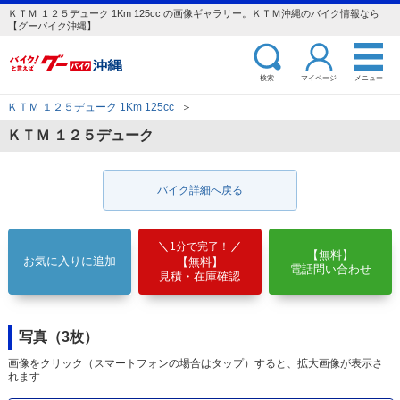
ＫＴＭ １２５デューク 1Km 125cc の画像ギャラリー。ＫＴＭ沖縄のバイク情報なら
【グーバイク沖縄】
検索
マイページ
メニュー
ＫＴＭ １２５デューク 1Km 125cc
＞
ＫＴＭ １２５デューク
バイク詳細へ戻る
1分で完了！
【無料】
お気に入りに追加
【無料】
電話問い合わせ
見積・在庫確認
写真（3枚）
画像をクリック（スマートフォンの場合はタップ）すると、拡大画像が表示さ
れます