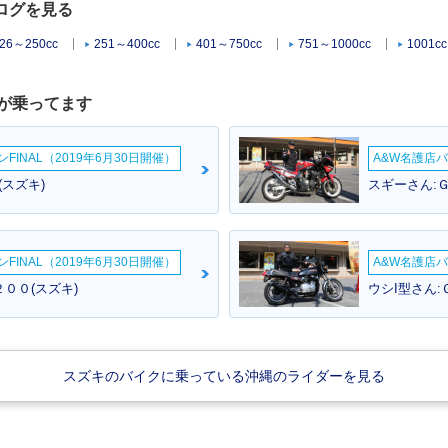
タログを見る
26～250cc
251～400cc
401～750cc
751～1000cc
1001c
が乗ってます
INAL（2019年6月30日開催）
A&W名護店バ
(スズキ)
スギーさん:
INAL（2019年6月30日開催）
A&W名護店バ
００(スズキ)
ウシI型さん:
スズキのバイクに乗っている沖縄のライダーを見る