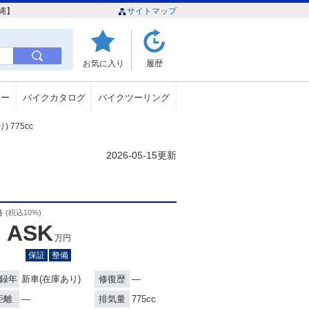
沖縄】
サイトマップ
お気に入り
履歴
ュー
バイクカタログ
バイクツーリング
 775cc
2026-05-15更新
格
(税込10%)
ASK
万円
保証
整備
新車(在庫あり)
―
録年
修復歴
―
775cc
距離
排気量