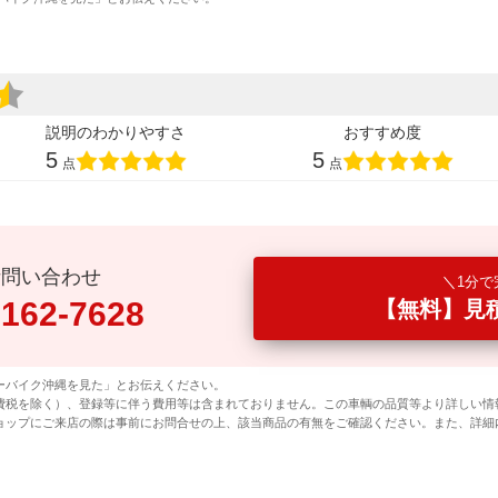
説明のわかりやすさ
おすすめ度
5
5
点
点
話問い合わせ
1分で
0162-7628
【無料】見
ーバイク沖縄を見た」とお伝えください。
費税を除く）、登録等に伴う費用等は含まれておりません。この車輌の品質等より詳しい情
ョップにご来店の際は事前にお問合せの上、該当商品の有無をご確認ください。また、詳細