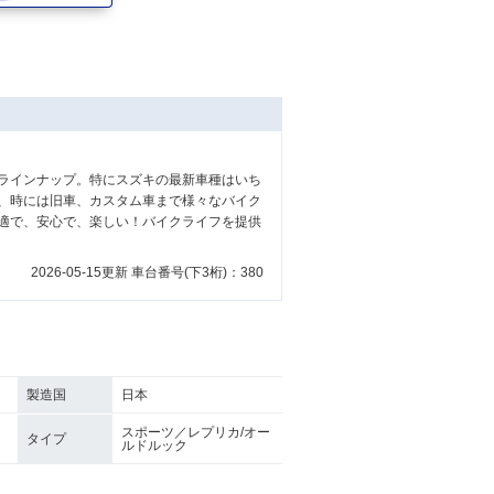
ラインナップ。特にスズキの最新車種はいち
、時には旧車、カスタム車まで様々なバイク
適で、安心で、楽しい！バイクライフを提供
2026-05-15更新 車台番号(下3桁)：380
製造国
日本
スポーツ／レプリカ/オー
タイプ
ルドルック