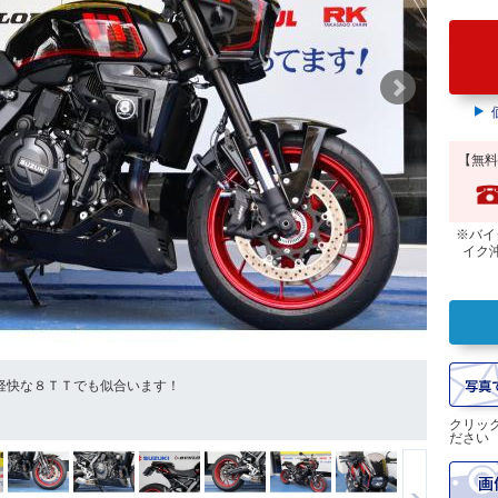
【無料
※バイ
イク
軽快な８ＴＴでも似合います！
その他カ
クリッ
ださい