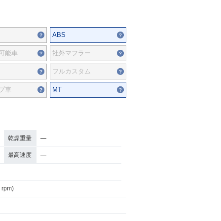
ABS
可能車
社外マフラー
フルカスタム
プ車
MT
乾燥重量
―
最高速度
―
 rpm)