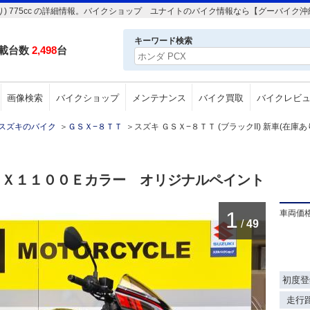
庫あり) 775cc の詳細情報。バイクショップ ユナイトのバイク情報なら【グーバイク
キーワード検索
載台数
2,498
台
画像検索
バイクショップ
メンテナンス
バイク買取
バイクレビ
スズキのバイク
＞
ＧＳＸ−８ＴＴ
＞
スズキ ＧＳＸ−８ＴＴ (ブラックII) 新車(在庫あり)
ＳＸ１１００Ｅカラー オリジナルペイント
1
車両価
/
49
初度登
走行