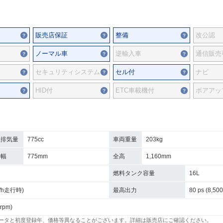
販売店保証
整備
改公認
ノーマル車
逆輸入車
通信販売
セキュリティシステム
セル付
ナビ
HID付
ETC車載機付
ボアアッ
総排気量
775cc
車両重量
203kg
全幅
775mm
全高
1,160mm
燃料タンク容量
16L
km/h走行時)
最高出力
80 ps (8,500
 rpm)
ータと初度登録年、価格等異なることがございます。詳細は販売店にご確認ください。