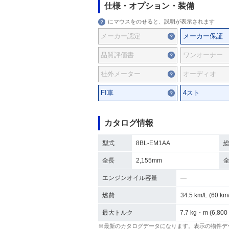
仕様・オプション・装備
にマウスをのせると、説明が表示されます
メーカー認定
メーカー保証
品質評価書
ワンオーナー
社外メーター
オーディオ
FI車
4スト
カタログ情報
型式
8BL-EM1AA
全長
2,155mm
エンジンオイル容量
―
燃費
34.5 km/L (60 
最大トルク
7.7 kg・m (6,800
※最新のカタログデータになります。表示の物件デ