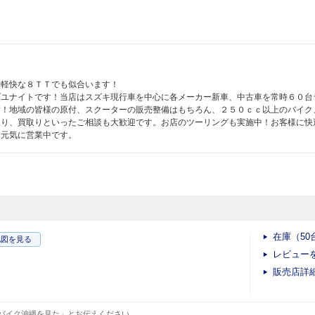
。軽快な８ＴＴでも似合います！
プユナイトです！当店はスズキ現行車を中心に各メーカー新車、中古車を常時６０台
す！地域の皆様の原付、スクーターの販売整備はもちろん、２５０ｃｃ以上のバイク
取り、買取りといったご相談も大歓迎です。お店のツーリングも実施中！お客様に快
、元気に営業中です。
在庫（50
地図
を見る
レビュー
販売店詳
バイク沖縄を見た」とお伝えください。