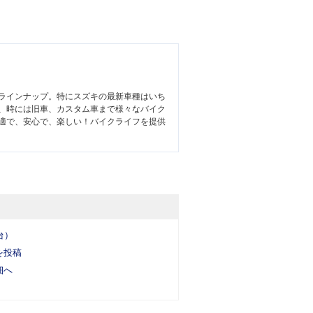
ラインナップ。特にスズキの最新車種はいち
、時には旧車、カスタム車まで様々なバイク
適で、安心で、楽しい！バイクライフを提供
台）
を投稿
細へ