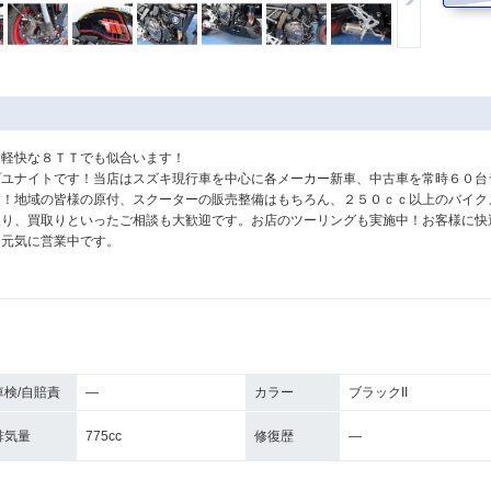
。軽快な８ＴＴでも似合います！
プユナイトです！当店はスズキ現行車を中心に各メーカー新車、中古車を常時６０台
す！地域の皆様の原付、スクーターの販売整備はもちろん、２５０ｃｃ以上のバイク
取り、買取りといったご相談も大歓迎です。お店のツーリングも実施中！お客様に快
、元気に営業中です。
車検/自賠責
―
カラー
ブラックII
排気量
775cc
修復歴
―