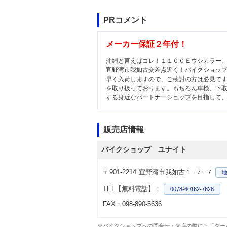
PRコメント
メーカー保証２年付！
沖縄と言えばコレ！１１００Ｅウシカラー
宜野湾市我如古交差点近く！バイクショッ
早く入荷しますので、ご検討の方は必見で
を取り扱っております。もちろん車検、下
する身近なパートナーショップを目指して
販売店情報
バイクショップ ユナイト
〒901-2214
宜野湾市我如古１−７−７
TEL【無料電話】：
0078-60162-7628
FAX：098-890-5636
※バイクショップへの問合せ・来店の際には「グー