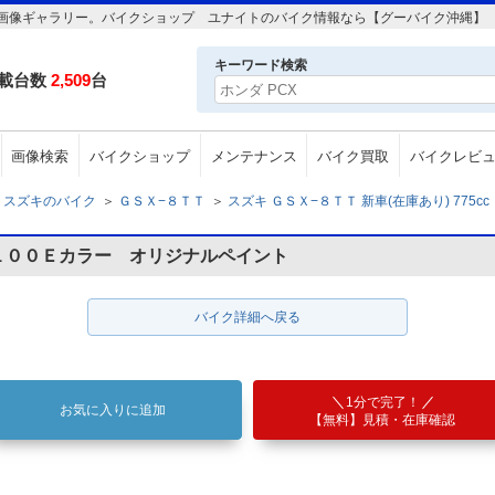
5cc の画像ギャラリー。バイクショップ ユナイトのバイク情報なら【グーバイク沖縄】
キーワード検索
載台数
2,509
台
画像検索
バイクショップ
メンテナンス
バイク買取
バイクレビ
スズキのバイク
＞
ＧＳＸ−８ＴＴ
＞
スズキ ＧＳＸ−８ＴＴ 新車(在庫あり) 775cc
１００Ｅカラー オリジナルペイント
バイク詳細へ戻る
1分で完了！
お気に入りに追加
【無料】見積・在庫確認