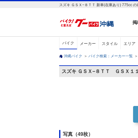
スズキ ＧＳＸ−８ＴＴ 新車(在庫あり) 77
掲
バイク
メーカー
スタイル
エリア
沖縄バイク
＞
バイク検索：メーカー一覧
＞
スズキ ＧＳＸ−８ＴＴ ＧＳＸ１
写真（49枚）