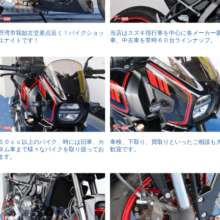
野湾市我如古交差点近く！バイクショッ
当店はスズキ現行車を中心に各メーカー
ユナイトです！
車、中古車を常時６０台ラインナップ。
５０ｃｃ以上のバイク、時には旧車、カ
車検、下取り、買取りといったご相談も
タム車まで様々なバイクを取り扱ってお
歓迎です。
ます。