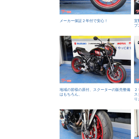
メーカー保証２年付で安心！
宜
プ
地域の皆様の原付、スクーターの販売整備
２
はもちろん、
ス
り